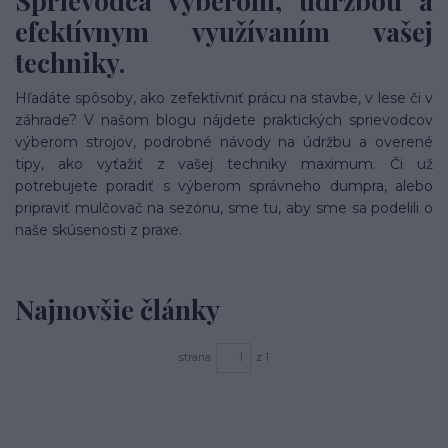
Sprievodca výberom, údržbou a
efektívnym využívaním vašej
techniky.
Hľadáte spôsoby, ako zefektívniť prácu na stavbe, v lese či v
záhrade? V našom blogu nájdete praktických sprievodcov
výberom strojov, podrobné návody na údržbu a overené
tipy, ako vyťažiť z vašej techniky maximum. Či už
potrebujete poradiť s výberom správneho dumpra, alebo
pripraviť mulčovač na sezónu, sme tu, aby sme sa podelili o
naše skúsenosti z praxe.
Najnovšie články
strana
z 1