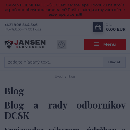
GARANTUJEME NAJLEPŠIE CENY!!! Máte lepšiu ponuku na stroj s
aspoň podobnými parametrami? Pošlite nám ju a my vám dáme
ešte lepšiu cenu!!!
+421 908 544 546
0
ks
0,00 EUR
(Po-Pi, 8:30 - 17:00 hod.)
Menu
Hľadať
Úvod
Blog
Blog
Blog a rady odborníkov
DCSK