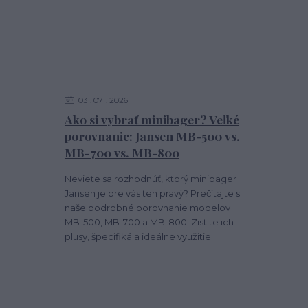
03
07
2026
Ako si vybrať minibager? Veľké
porovnanie: Jansen MB-500 vs.
MB-700 vs. MB-800
Neviete sa rozhodnúť, ktorý minibager
Jansen je pre vás ten pravý? Prečítajte si
naše podrobné porovnanie modelov
MB-500, MB-700 a MB-800. Zistite ich
plusy, špecifiká a ideálne využitie.