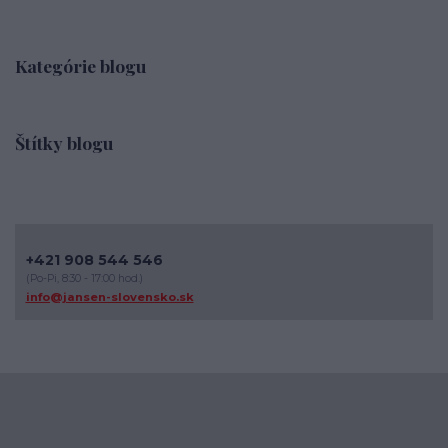
Kategórie blogu
Štítky blogu
+421 908 544 546
(Po-Pi, 8:30 - 17:00 hod.)
info@jansen-slovensko.sk