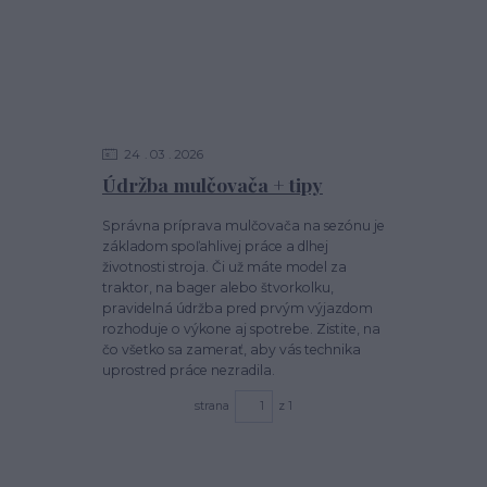
24
03
2026
Údržba mulčovača + tipy
Správna príprava mulčovača na sezónu je
základom spoľahlivej práce a dlhej
životnosti stroja. Či už máte model za
traktor, na bager alebo štvorkolku,
pravidelná údržba pred prvým výjazdom
rozhoduje o výkone aj spotrebe. Zistite, na
čo všetko sa zamerať, aby vás technika
uprostred práce nezradila.
strana
z 1