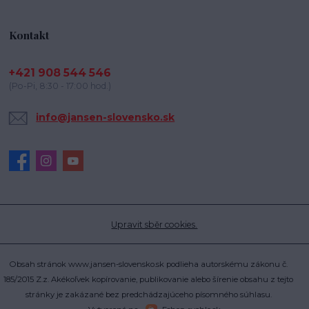
Kontakt
+421 908 544 546
(Po-Pi, 8:30 - 17:00 hod.)
info@jansen-slovensko.sk
Upravit sběr cookies.
Obsah stránok www.jansen-slovensko.sk podlieha autorskému zákonu č.
185/2015 Z.z. Akékoľvek kopírovanie, publikovanie alebo šírenie obsahu z tejto
stránky je zakázané bez predchádzajúceho písomného súhlasu.