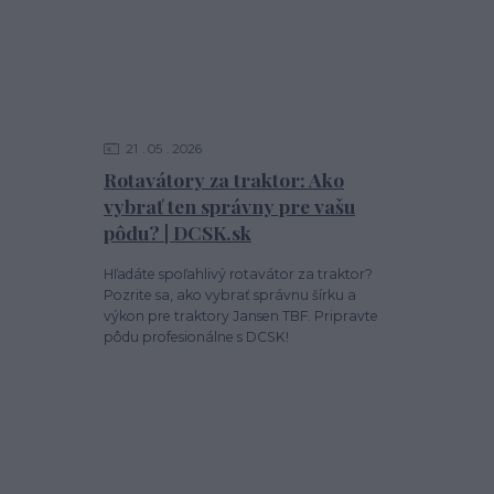
21
05
2026
Rotavátory za traktor: Ako
vybrať ten správny pre vašu
pôdu? | DCSK.sk
Hľadáte spoľahlivý rotavátor za traktor?
Pozrite sa, ako vybrať správnu šírku a
výkon pre traktory Jansen TBF. Pripravte
pôdu profesionálne s DCSK!