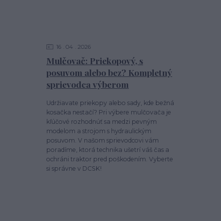
16
04
2026
Mulčovač: Priekopový, s
posuvom alebo bez? Kompletný
sprievodca výberom
Udržiavate priekopy alebo sady, kde bežná
kosačka nestačí? Pri výbere mulčovača je
kľúčové rozhodnúť sa medzi pevným
modelom a strojom s hydraulickým
posuvom. V našom sprievodcovi vám
poradíme, ktorá technika ušetrí váš čas a
ochráni traktor pred poškodením. Vyberte
si správne v DCSK!