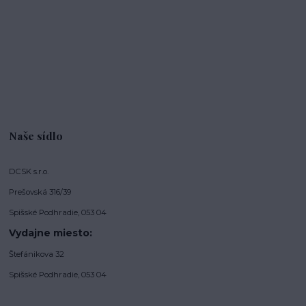
Naše sídlo
DCSK s.r.o.
Prešovská 316/39
Spišské Podhradie, 053 04
Vydajne miesto:
Štefánikova 32
Spišské Podhradie, 053 04