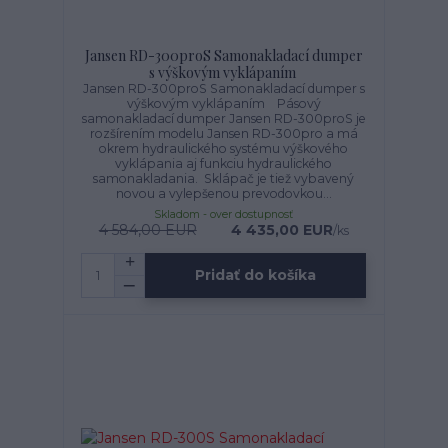
Jansen RD-300proS Samonakladací dumper
s výškovým vyklápaním
Jansen RD-300proS Samonakladací dumper s
výškovým vyklápaním Pásový
samonakladací dumper Jansen RD-300proS je
rozšírením modelu Jansen RD-300pro a má
okrem hydraulického systému výškového
vyklápania aj funkciu hydraulického
samonakladania. Sklápač je tiež vybavený
novou a vylepšenou prevodovkou...
Skladom - over dostupnosť
4 584,00 EUR
4 435,00 EUR
/
ks
Pridať do košíka