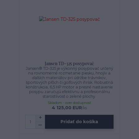
Jansen TD-325 posypovač
Jansen® TD-325 je výkonný posypovač určený
na rovnomerné rozmetanie piesku, hnojív a
ďalších materiálov pri údržbe trávnikov,
športových plôch či golfových ihrísk. Robustná
konštrukcia, 6,5 HP motor a presné nastavenie
posypu zaručujú efektívnu a profesionálnu
starostlivosť o zelené plochy.
Skladom - over dostupnosť
4 125,00 EUR
/
ks
Pridať do košíka