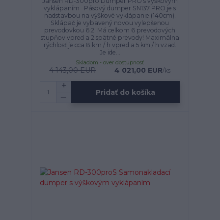
Jansen RD-300pro Dumper PRO s výškovým
vyklápaním Pásový dumper SN137 PRO je s
nadstavbou na výškové vyklápanie (140cm).
Sklápač je vybavený novou vylepšenou
prevodovkou 6:2. Má celkom 6 prevodových
stupňov vpred a 2 spätné prevody! Maximálna
rýchlosť je cca 8 km / h vpred a 5 km / h vzad.
Je ide...
Skladom - over dostupnosť
4 143,00 EUR
4 021,00 EUR
/
ks
Pridať do košíka