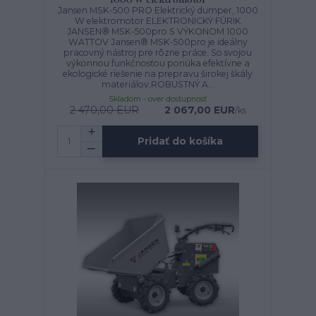
Jansen MSK-500 PRO Elektrický dumper, 1000
W elektromotor ELEKTRONICKÝ FÚRIK
JANSEN® MSK-500pro S VÝKONOM 1000
WATTOV Jansen® MSK-500pro je ideálny
pracovný nástroj pre rôzne práce. So svojou
výkonnou funkčnosťou ponúka efektívne a
ekologické riešenie na prepravu širokej škály
materiálov.ROBUSTNÝ A...
Skladom - over dostupnosť
2 470,00 EUR
2 067,00 EUR
/
ks
Pridať do košíka