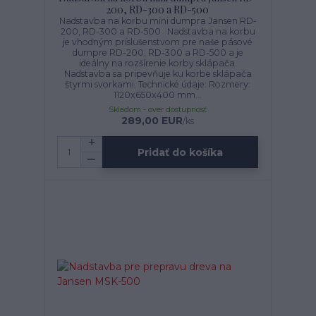
200, RD-300 a RD-500
Nadstavba na korbu mini dumpra Jansen RD-
200, RD-300 a RD-500 Nadstavba na korbu
je vhodným príslušenstvom pre naše pásové
dumpre RD-200, RD-300 a RD-500 a je
ideálny na rozšírenie korby sklápača.
Nadstavba sa pripevňuje ku korbe sklápača
štyrmi svorkami. Technické údaje: Rozmery:
1120x650x400 mm...
Skladom - over dostupnosť
289,00 EUR
/
ks
Pridať do košíka