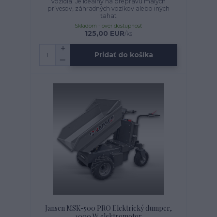
vozidla. Je ideálny na prepravu malých
prívesov, záhradných vozíkov alebo iných
ťahat
Skladom - over dostupnosť
125,00 EUR
/
ks
Pridať do košíka
Jansen MSK-500 PRO Elektrický dumper,
1000 W elektromotor