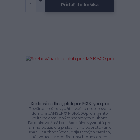
Pridať do košíka
Snehová radlica, pluh pre MSK-500 pro
Rozšírte možné využitie vášho motorového
dumpra JANSEN® MSK-500pro s týmto
voliteľne dostupným snehovým pluhom.
Doplnková časť bola špeciálne vyvinutá pre
zimné použitie a je ideálna na odpratávanie
snehu na chodníkoch, príjazdových cestách,
nádvoriach alebo firemných priestoroch.