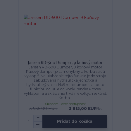
Jansen RD-500 Dumper, 9 koňový motor
Jansen RD-500 Dumper, 9 koňový motor
Pásový damper je samohybný a korba sa dá
vyklopiť. Na uľahčenie tejto funkcie je do stroja
zabudovaná hydraulická jednotka a
hydraulický valec. Náš mini dumper sa touto
funkciou odlišuje od konkurencie! Proces
vyklápania a sklápania trvá niekoľkých sekúnd.
Korba...
Skladom - over dostupnosť
3 936,00 EUR
3 815,00 EUR
/
ks
Pridať do košíka