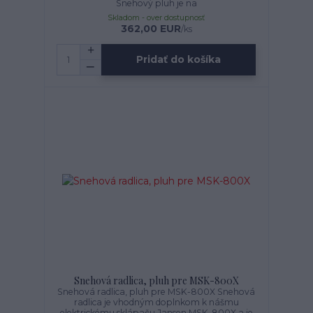
Snehový pluh je na
Skladom - over dostupnosť
362,00 EUR
/
ks
Pridať do košíka
Snehová radlica, pluh pre MSK-800X
Snehová radlica, pluh pre MSK-800X Snehová
radlica je vhodným doplnkom k nášmu
elektrickému sklápaču Jansen MSK-800X a je