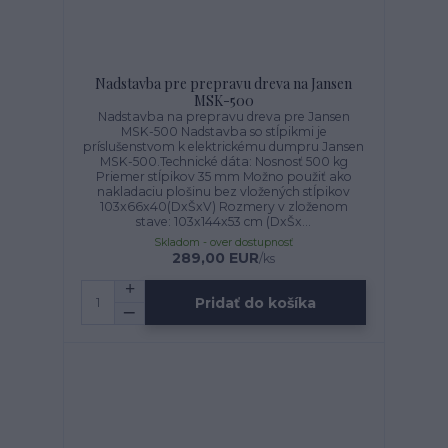
Nadstavba pre prepravu dreva na Jansen
MSK-500
Nadstavba na prepravu dreva pre Jansen
MSK-500 Nadstavba so stĺpikmi je
príslušenstvom k elektrickému dumpru Jansen
MSK-500.Technické dáta: Nosnosť 500 kg
Priemer stĺpikov 35 mm Možno použiť ako
nakladaciu plošinu bez vložených stĺpikov
103x66x40(DxŠxV) Rozmery v zloženom
stave: 103x144x53 cm (DxŠx...
Skladom - over dostupnosť
289,00 EUR
/
ks
Pridať do košíka