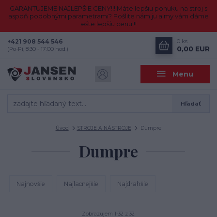
GARANTUJEME NAJLEPŠIE CENY!!! Máte lepšiu ponuku na stroj s
aspoň podobnými parametrami? Pošlite nám ju a my vám dáme
ešte lepšiu cenu!!!
+421 908 544 546
0
ks
0,00 EUR
(Po-Pi, 8:30 - 17:00 hod.)
Menu
Hľadať
Úvod
STROJE A NÁSTROJE
Dumpre
Dumpre
Najnovšie
Najlacnejšie
Najdrahšie
Zobrazujem 1-32 z 32