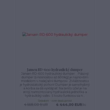
Jansen RD-600 hydraulický dumper
Jansen RD-600 hydraulický dumper Pásový
dumper (s nosnosťou až 600kg) je najnovším
modelom v našej sérii dumprov. Zvláštnosťou
je hydrostatický pohon! Dumper je samohybný
a korba sa dá vyklápať. Na tento účel je na
stroji namontovaný hydraulická jednotka a
hydraulický valec. S touto funkciou sa n...
Skladom - over dostupnosť
4 568,00 EUR
4 444,00 EUR
/
ks