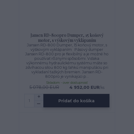
Jansen RD-800pro Dumper, 15 koňový
motor, s výškovým vyklápaním
Jansen RD-800 Dumper, 15 koňový motor, s
výškovým vyklápaním Pásový dumper
Jansen RD-800 pro je flexibilný a je možné ho
používať rôznymi spôsobmi. Vďaka
výkonnému hydraulickému systému máte so
zdvíhacou silou 800 kg ľahkú manipuláciu pri
vykladaní ťažkých bremien. Jansen RD-
800pro je vynikajúci p...
Skladom - over dostupnosť
5 078,00 EUR
4 952,00 EUR
/
ks
Pridať do košíka