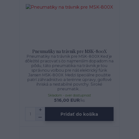
Pneumatiky na trávnik pre MSK-800X
Pneumatiky na trávnik pre MSK-800X Keď je
dôležité pracovať s čo najmenším dopadom na
pôdu, táto pneumatika na trávnik je tou
správnou voľbou pre náš elektrický fúrik
Jansen MSK-800X. Medzi špeciálne použitie
patrí záhradníctvo a terénne úpravy, golfové
ihriská a nestabilné povrchy. Široké
pneumatik...
Skladom - over dostupnosť
516,00 EUR
/
ks
Pridať do košíka