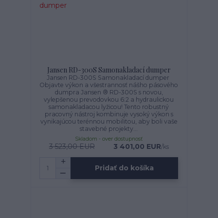
Jansen RD-300S Samonakladací dumper
Jansen RD-300S Samonakladací dumper
Objavte výkon a všestrannosť nášho pásového
dumpra Jansen ® RD-300S s novou,
vylepšenou prevodovkou 6:2 a hydraulickou
samonakladacou lyžicou! Tento robustný
pracovný nástroj kombinuje vysoký výkon s
vynikajúcou terénnou mobilitou, aby boli vaše
stavebné projekty...
Skladom - over dostupnosť
3 523,00 EUR
3 401,00 EUR
/
ks
Pridať do košíka