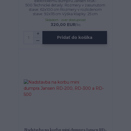
elektrickému dumpru Jansen MSK-
500.Technické detaily: Rozmery v zasunutom
stave: 62x100 cm Rozmery v rozloženom
stave: 92x115 cm Výška klapky: 25 cm
Skladom - over dostupnosť
320,00 EUR
/
ks
Pridať do košíka
Nadstavba na korbu mini dumpra Jansen RD-