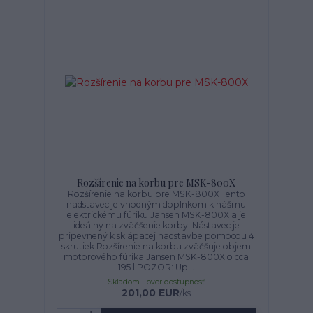
Rozšírenie na korbu pre MSK-800X
Rozšírenie na korbu pre MSK-800X Tento
nadstavec je vhodným doplnkom k nášmu
elektrickému fúriku Jansen MSK-800X a je
ideálny na zväčšenie korby. Nástavec je
pripevnený k sklápacej nadstavbe pomocou 4
skrutiek.Rozšírenie na korbu zväčšuje objem
motorového fúrika Jansen MSK-800X o cca
195 l.POZOR: Up...
Skladom - over dostupnosť
201,00 EUR
/
ks