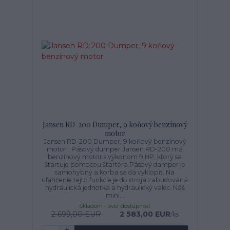
Jansen RD-200 Dumper, 9 koňový benzínový
motor
Jansen RD-200 Dumper, 9 koňový benzínový
motor Pásový dumper Jansen RD-200 má
benzínový motor s výkonom 9 HP, ktorý sa
štartuje pomocou štartéra.Pásový damper je
samohybný a korba sa dá vyklopiť. Na
uľahčenie tejto funkcie je do stroja zabudovaná
hydraulická jednotka a hydraulický valec. Náš
mini...
Skladom - over dostupnosť
2 699,00 EUR
2 583,00 EUR
/
ks