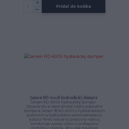
Pridať do košíka
Jansen RD-600S hydraulický dumper
Jansen RD-600S hydraulický dumper
Objavte silu a všestrannosť nášho pásového
dumpera Jansen ® RD-600S s hydrostatickým
pohonom a hydraulickou samonakladacou
lyžicou! Tento robustný pracovný nástroj
kombinuje vysoký výkon s vynikajúcou
mobilitou v teréne, aby vaše stavebné