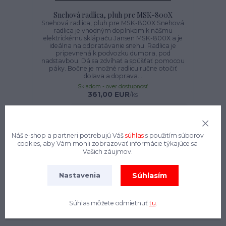
Snehová radlica, pluh pre MSK-800X
Snehová radlica, pluh pre MSK-800X Snehová
radlica je vhodným doplnkom k nášmu
elektrickému sklápaču Jansen MSK-800X a je
ideálna na odpratávanie snehu. Radlica je
pripevnená k podvozku dumpra, pod
nadstavbou. Dá sa zdvíhať a spúšťať pomocou
páky. Bočne je možné radlicu ručne otočiť
doľava a doprava...
Skladom - over dostupnosť
361,00 EUR
/
ks
Pridať do košíka
Náš e-shop a partneri potrebujú Váš
súhlas
s použitím súborov
cookies, aby Vám mohli zobrazovať informácie týkajúce sa
Vašich záujmov.
Súhlasím
Nastavenia
Súhlas môžete odmietnuť
tu
.