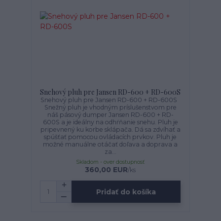
Snehový pluh pre Jansen RD-600 + RD-600S
Snehový pluh pre Jansen RD-600 + RD-600S
Snežný pluh je vhodným príslušenstvom pre
náš pásový dumper Jansen RD-600 + RD-
600S a je ideálny na odhŕňanie snehu. Pluh je
pripevnený ku korbe sklápača. Dá sa zdvíhať a
spúšťať pomocou ovládacích prvkov. Pluh je
možné manuálne otáčať doľava a doprava a
za...
Skladom - over dostupnosť
360,00 EUR
/
ks
Pridať do košíka