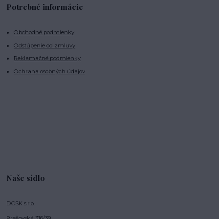
Potrebné informácie
Obchodné podmienky
Odstúpenie od zmluvy
Reklamačné podmienky
Ochrana osobných údajov
Naše sídlo
DCSK s.r.o.
Prešovská 316/39