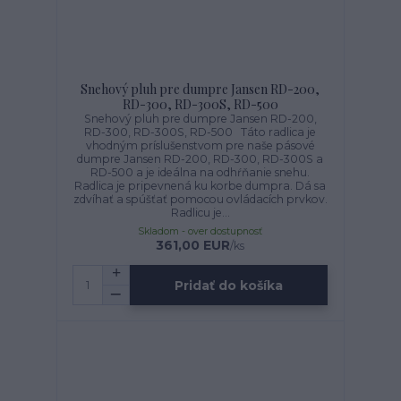
Snehový pluh pre dumpre Jansen RD-200,
RD-300, RD-300S, RD-500
Snehový pluh pre dumpre Jansen RD-200,
RD-300, RD-300S, RD-500 Táto radlica je
vhodným príslušenstvom pre naše pásové
dumpre Jansen RD-200, RD-300, RD-300S a
RD-500 a je ideálna na odhŕňanie snehu.
Radlica je pripevnená ku korbe dumpra. Dá sa
zdvíhať a spúšťať pomocou ovládacích prvkov.
Radlicu je...
Skladom - over dostupnosť
361,00 EUR
/
ks
Pridať do košíka