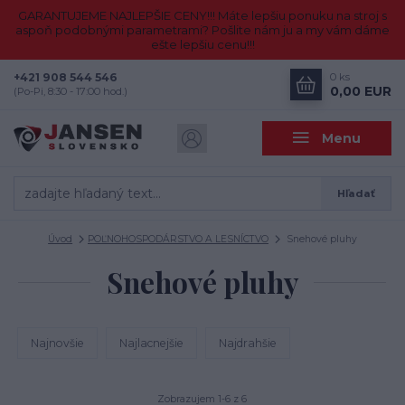
GARANTUJEME NAJLEPŠIE CENY!!! Máte lepšiu ponuku na stroj s
aspoň podobnými parametrami? Pošlite nám ju a my vám dáme
ešte lepšiu cenu!!!
+421 908 544 546
0
ks
0,00 EUR
(Po-Pi, 8:30 - 17:00 hod.)
Menu
Hľadať
Úvod
POĽNOHOSPODÁRSTVO A LESNÍCTVO
Snehové pluhy
Snehové pluhy
Najnovšie
Najlacnejšie
Najdrahšie
Zobrazujem 1-6 z 6