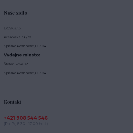
Naše sídlo
DCSK s.r.o.
Prešovská 316/39
Spišské Podhradie, 053 04
Vydajne miesto:
Štefánikova 32
Spišské Podhradie, 053 04
Kontakt
+421 908 544 546
(Po-Pi, 8:30 - 17:00 hod.)