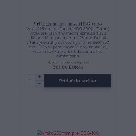
Vrták 225mm pre Jansen HBG-5000
Vrták 225mm pre Jansen HBG-5000 Zemný
vrták pre náš vrtný mechanizmus SN132 s
dĺžkou 1,10 a s priemerom 225 mm. Držiak
vrtáka je okrúhly s vnútorným priemerom 50
mm. Brity sú prisrutkované a vymeniteľné,
vŕtacia špička je priskrutkovaná a tiež
vymeniteľná.
Skladom - over dostupnosť
361,00 EUR
/
ks
Pridať do košíka