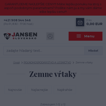
GARANTUJEME NAJLEPŠIE CENY!!! Máte lepšiu ponuku na stroj s
aspoň podobnými parametrami? Pošlite nám ju a my vám dáme
ešte lepšiu cenu!!!
+421 908 544 546
0
ks
0,00 EUR
(Po-Pi, 8:30 - 17:00 hod.)
Menu
Hľadať
Úvod
POĽNOHOSPODÁRSTVO A LESNÍCTVO
Zemne vŕtaky
Zemne vŕtaky
Najnovšie
Najlacnejšie
Najdrahšie
Zobrazujem 1-12 z 12