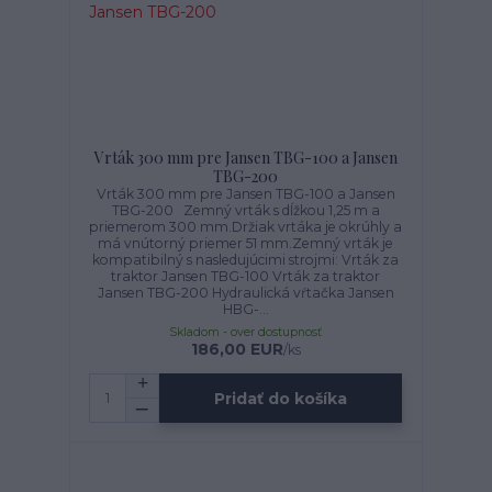
Vrták 300 mm pre Jansen TBG-100 a Jansen
TBG-200
Vrták 300 mm pre Jansen TBG-100 a Jansen
TBG-200 Zemný vrták s dĺžkou 1,25 m a
priemerom 300 mm.Držiak vrtáka je okrúhly a
má vnútorný priemer 51 mm.Zemný vrták je
kompatibilný s nasledujúcimi strojmi: Vrták za
traktor Jansen TBG-100 Vrták za traktor
Jansen TBG-200 Hydraulická vŕtačka Jansen
HBG-...
Skladom - over dostupnosť
186,00 EUR
/
ks
Pridať do košíka