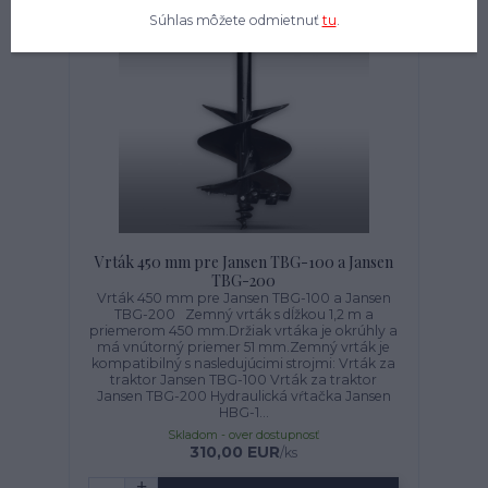
Súhlas môžete odmietnuť
tu
.
Vrták 450 mm pre Jansen TBG-100 a Jansen
TBG-200
Vrták 450 mm pre Jansen TBG-100 a Jansen
TBG-200 Zemný vrták s dĺžkou 1,2 m a
priemerom 450 mm.Držiak vrtáka je okrúhly a
má vnútorný priemer 51 mm.Zemný vrták je
kompatibilný s nasledujúcimi strojmi: Vrták za
traktor Jansen TBG-100 Vrták za traktor
Jansen TBG-200 Hydraulická vŕtačka Jansen
HBG-1...
Skladom - over dostupnosť
310,00 EUR
/
ks