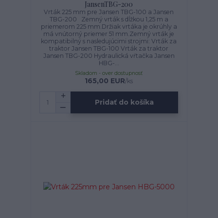
JansenTBG-200
Vrták 225 mm pre Jansen TBG-100 a Jansen
TBG-200 Zemný vrták s dĺžkou 1,25 m a
priemerom 225 mm.Držiak vrtáka je okrúhly a
má vnútorný priemer 51 mm.Zemný vrták je
kompatibilný s nasledujúcimi strojmi: Vrták za
traktor Jansen TBG-100 Vrták za traktor
Jansen TBG-200 Hydraulická vŕtačka Jansen
HBG-...
Skladom - over dostupnosť
165,00 EUR
/
ks
Pridať do košíka