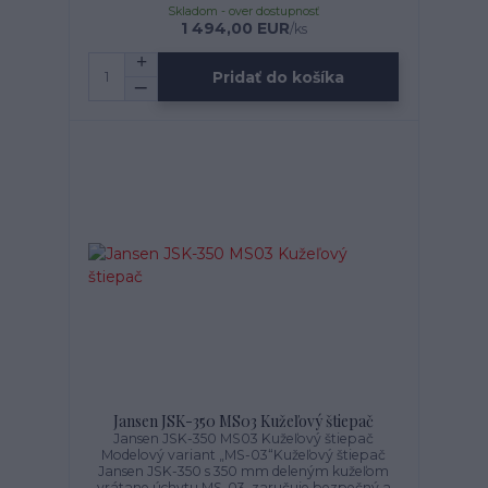
Skladom - over dostupnosť
1 494,00 EUR
/
ks
Pridať do košíka
Jansen JSK-350 MS03 Kužeľový štiepač
Jansen JSK-350 MS03 Kužeľový štiepač
Modelový variant „MS-03“Kužeľový štiepač
Jansen JSK-350 s 350 mm deleným kužeľom
vrátane úchytu MS-03, zaručuje bezpečný a