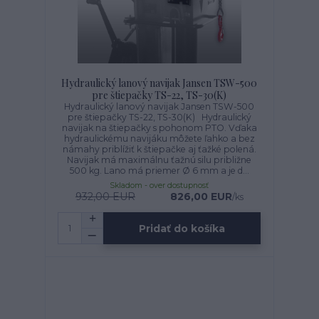
Hydraulický lanový navijak Jansen TSW-500
pre štiepačky TS-22, TS-30(K)
Hydraulický lanový navijak Jansen TSW-500
pre štiepačky TS-22, TS-30(K) Hydraulický
navijak na štiepačky s pohonom PTO. Vďaka
hydraulickému navijáku môžete ľahko a bez
námahy priblížiť k štiepačke aj ťažké polená.
Navijak má maximálnu ťažnú silu približne
500 kg. Lano má priemer Ø 6 mm a je d...
Skladom - over dostupnosť
932,00 EUR
826,00 EUR
/
ks
Pridať do košíka