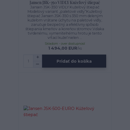
Jansen JSK-350 VIDLY Kužeľový štiepač
Jansen JSK-350 VIDLY Kužeľový štiepač
Modelový variant „paletové vidly“Kužeľový
štiepač Jansen JSK-350 s 350 mm deleným
kužeľom vrátane úchytu na paletové vidly,
zaručuje bezpečný a efektívny spôsob
štiepania kmeňov a koreňov stromov.Vďaka
tvrdenému, vymeniteľnému hrotu je tento
vŕtací kužeľ nielen ...
Skladom - over dostupnosť
1 494,00 EUR
/
ks
Pridať do košíka