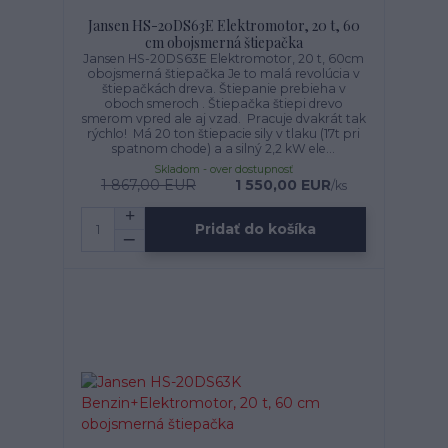
Jansen HS-20DS63E Elektromotor, 20 t, 60
cm obojsmerná štiepačka
Jansen HS-20DS63E Elektromotor, 20 t, 60cm
obojsmerná štiepačka Je to malá revolúcia v
štiepačkách dreva. Štiepanie prebieha v
oboch smeroch . Štiepačka štiepi drevo
smerom vpred ale aj vzad. Pracuje dvakrát tak
rýchlo! Má 20 ton štiepacie sily v tlaku (17t pri
spatnom chode) a a silný 2,2 kW ele...
Skladom - over dostupnosť
1 867,00 EUR
1 550,00 EUR
/
ks
Pridať do košíka