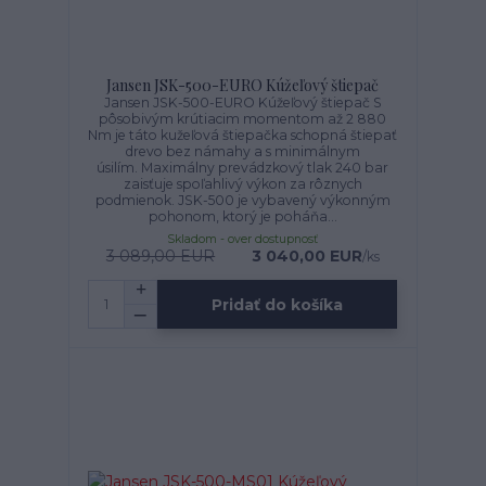
Jansen JSK-500-EURO Kúžeľový štiepač
Jansen JSK-500-EURO Kúžeľový štiepač S
pôsobivým krútiacim momentom až 2 880
Nm je táto kužeľová štiepačka schopná štiepať
drevo bez námahy a s minimálnym
úsilím. Maximálny prevádzkový tlak 240 bar
zaisťuje spoľahlivý výkon za rôznych
podmienok. JSK-500 je vybavený výkonným
pohonom, ktorý je poháňa...
Skladom - over dostupnosť
3 089,00 EUR
3 040,00 EUR
/
ks
Pridať do košíka