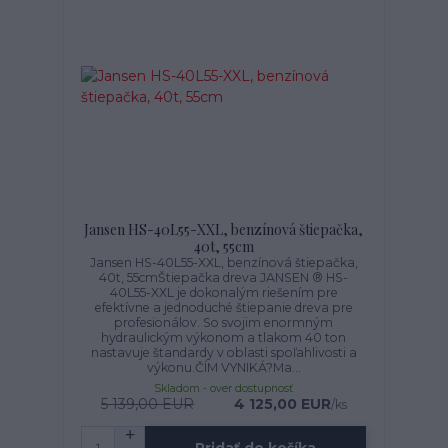
Jansen HS-40L55-XXL, benzínová štiepačka,
40t, 55cm
Jansen HS-40L55-XXL, benzínová štiepačka,
40t, 55cmŠtiepačka dreva JANSEN ® HS-
40L55-XXL je dokonalým riešením pre
efektívne a jednoduché štiepanie dreva pre
profesionálov. So svojim enormným
hydraulickým výkonom a tlakom 40 ton
nastavuje štandardy v oblasti spoľahlivosti a
výkonu.ČÍM VYNIKÁ?Ma...
Skladom - over dostupnosť
5 139,00 EUR
4 125,00 EUR
/
ks