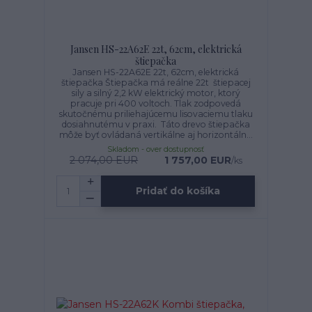
Jansen HS-22A62E 22t, 62cm, elektrická
štiepačka
Jansen HS-22A62E 22t, 62cm, elektrická
štiepačka Štiepačka má reálne 22t štiepacej
sily a silný 2,2 kW elektrický motor, ktorý
pracuje pri 400 voltoch. Tlak zodpovedá
skutočnému priliehajúcemu lisovaciemu tlaku
dosiahnutému v praxi. Táto drevo štiepačka
môže byť ovládaná vertikálne aj horizontáln...
Skladom - over dostupnosť
2 074,00 EUR
1 757,00 EUR
/
ks
Pridať do košíka