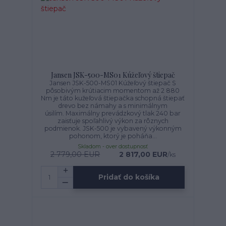
Jansen JSK-500-MS01 Kúžeľový štiepač
Jansen JSK-500-MS01 Kúžeľový štiepač S
pôsobivým krútiacim momentom až 2 880
Nm je táto kužeľová štiepačka schopná štiepať
drevo bez námahy a s minimálnym
úsilím. Maximálny prevádzkový tlak 240 bar
zaisťuje spoľahlivý výkon za rôznych
podmienok. JSK-500 je vybavený výkonným
pohonom, ktorý je poháňa...
Skladom - over dostupnosť
2 779,00 EUR
2 817,00 EUR
/
ks
Pridať do košíka