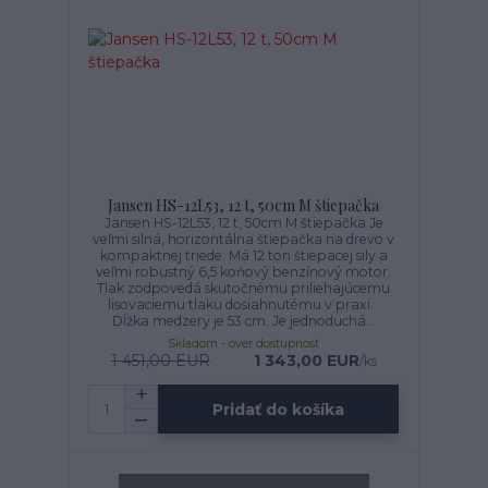
Jansen HS-12L53, 12 t, 50cm M štiepačka
Jansen HS-12L53, 12 t, 50cm M štiepačka Je
veľmi silná, horizontálna štiepačka na drevo v
kompaktnej triede. Má 12 ton štiepacej sily a
veľmi robustný 6,5 koňový benzínový motor.
Tlak zodpovedá skutočnému priliehajúcemu
lisovaciemu tlaku dosiahnutému v praxi.
Dĺžka medzery je 53 cm. Je jednoduchá...
Skladom - over dostupnosť
1 451,00 EUR
1 343,00 EUR
/
ks
Pridať do košíka