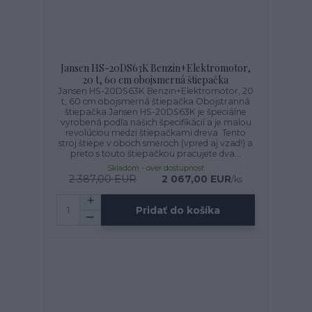
Jansen HS-20DS63K Benzin+Elektromotor,
20 t, 60 cm obojsmerná štiepačka
Jansen HS-20DS63K Benzin+Elektromotor, 20
t, 60 cm obojsmerná štiepačka Obojstranná
štiepačka Jansen HS-20DS63K je špeciálne
vyrobená podľa našich špecifikácií a je malou
revolúciou medzi štiepačkami dreva. Tento
stroj štiepe v oboch smeroch (vpred aj vzad!) a
preto s touto štiepačkou pracujete dva...
Skladom - over dostupnosť
2 387,00 EUR
2 067,00 EUR
/
ks
Pridať do košíka