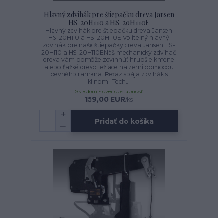
Hlavný zdvihák pre štiepačku dreva Jansen
HS-20H110 a HS-20H110E
Hlavný zdvihák pre štiepačku dreva Jansen
HS-20H110 a HS-20H110E Voliteľný hlavný
zdvihák pre naše štiepačky dreva Jansen HS-
20H110 a HS-20H110ENáš mechanický zdvíhač
dreva vám pomôže zdvihnúť hrubšie kmene
alebo ťažké drevo ležiace na zemi pomocou
pevného ramena. Reťaz spája zdvihák s
klinom. Tech...
Skladom - over dostupnosť
159,00 EUR
/
ks
Pridať do košíka