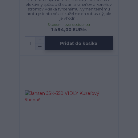
efektívny spôsob štiepania kmeňov a koreňov
stromov.Vďaka tvrdenému, vymeniteľnému
hrotu je tento vŕtací kužeľ nielen robustný, ale
je vhodn...
Skladom - over dostupnosť
1 494,00 EUR
/
ks
Pridať do košíka