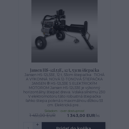
Jansen HS-12L53E, 12 t, 53cm štiepačka
Jansen HS-12L53E, 12 t, 53cm štiepačka TICHÁ
A VÝKONNÁ: NOVÁ 12-TONOVÁ ŠTIEPAČKA
JANSEN ® HS-12L53E S ELEKTRICKÝM
MOTOROM Jansen HS-12L53E je výkonný
horizontálny štiepač dreva. Vďaka silnému 230
V elektromotoru táto robustná štiepačka
ľahko štiepa polená s maximálnou dĺžkou 53
cm. Elektrická pre...
Skladom - over dostupnosť
1 451,00 EUR
1 343,00 EUR
/
ks
Pridať do košíka