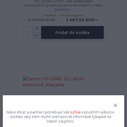
cm, výtlak 20 ton. Tlak zodpovedá
skutočnému priliehajúcemu lisovaciemu tlaku
dosiahnu...
Skladom - over dostupnosť
2 491,00 EUR
2 067,00 EUR
/
ks
Pridať do košíka
Náš e-shop a partneri potrebujú Váš
súhlas
s použitím súborov
cookies, aby Vám mohli zobrazovať informácie týkajúce sa
Vašich záujmov.
Jansen HS-22A62, 22 t, 62cm, benzínová
štiepačka