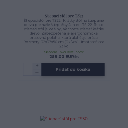
Štiepací stôl pre TS22
Štiepací stôl pre TS22 Krátky stôl na štiepanie
dreva pre naše štiepačky Jansen TS-22 Tento
štiepací stôl je ideálny, ak chcete štiepať krátke
drevo. Zabezpečená je aj ergonomická
pracovná poloha, ktorá uľahčuje prácu.
Rozmery: 32x37x50 cm (DxŠxV) Hmotnosť: cca
23 kg
Skladom - over dostupnosť
259,00 EUR
/
ks
Pridať do košíka