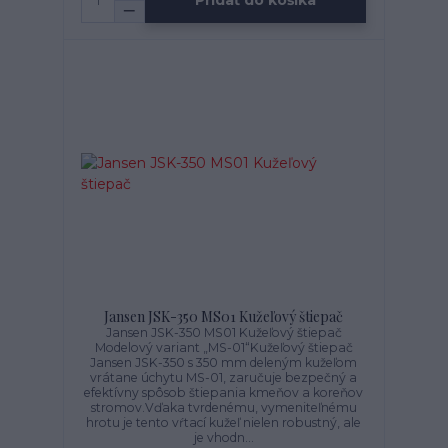
Pridať do košíka
Jansen JSK-350 MS01 Kužeľový štiepač
Jansen JSK-350 MS01 Kužeľový štiepač
Modelový variant „MS-01“Kužeľový štiepač
Jansen JSK-350 s 350 mm deleným kužeľom
vrátane úchytu MS-01, zaručuje bezpečný a
efektívny spôsob štiepania kmeňov a koreňov
stromov.Vďaka tvrdenému, vymeniteľnému
hrotu je tento vŕtací kužeľ nielen robustný, ale
je vhodn...