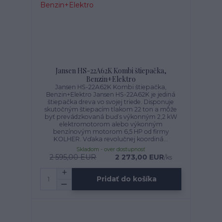
Jansen HS-22A62K Kombi štiepačka,
Benzin+Elektro
Jansen HS-22A62K Kombi štiepačka,
Benzin+Elektro Jansen HS-22A62K je jediná
štiepačka dreva vo svojej triede. Disponuje
skutočným štiepacím tlakom 22 ton a môže
byť prevádzkovaná buď s výkonným 2,2 kW
elektromotorom alebo výkonným
benzínovým motorom 6,5 HP od firmy
KOLHER. Vďaka revolučnej koordiná...
Skladom - over dostupnosť
2 595,00 EUR
2 273,00 EUR
/
ks
Pridať do košíka