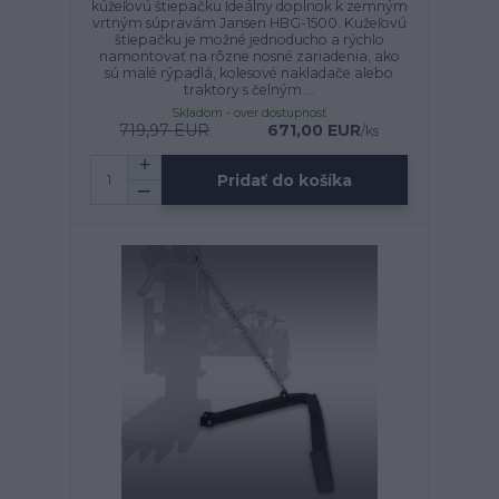
kúžeľovú štiepačku Ideálny doplnok k zemným
vrtným súpravám Jansen HBG-1500. Kužeľovú
štiepačku je možné jednoducho a rýchlo
namontovať na rôzne nosné zariadenia, ako
sú malé rýpadlá, kolesové nakladače alebo
traktory s čelným ...
Skladom - over dostupnosť
719,97 EUR
671,00 EUR
/
ks
Pridať do košíka