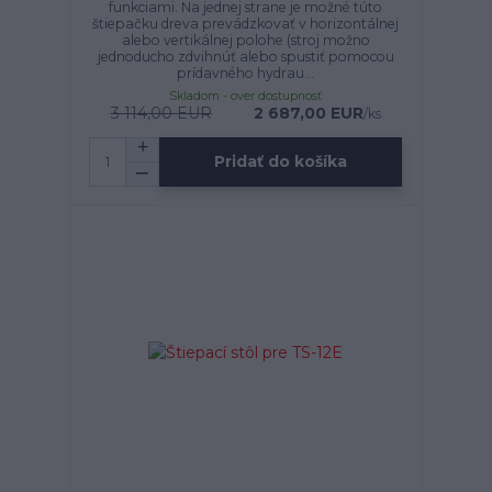
funkciami. Na jednej strane je možné túto
štiepačku dreva prevádzkovať v horizontálnej
alebo vertikálnej polohe (stroj možno
jednoducho zdvihnúť alebo spustiť pomocou
prídavného hydrau...
Skladom - over dostupnosť
3 114,00 EUR
2 687,00 EUR
/
ks
Pridať do košíka