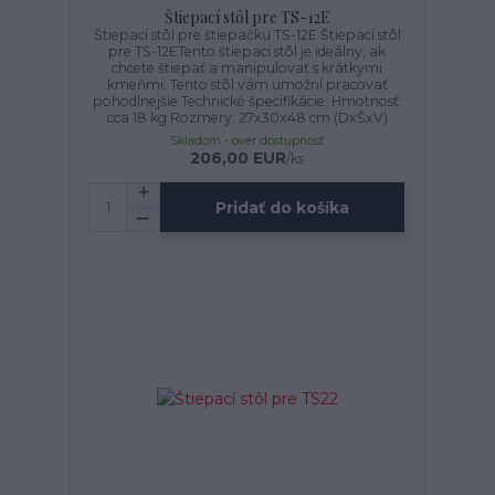
Štiepací stôl pre TS-12E
Štiepací stôl pre štiepačku TS-12E Štiepací stôl
pre TS-12ETento štiepací stôl je ideálny, ak
chcete štiepať a manipulovať s krátkymi
kmeňmi. Tento stôl vám umožní pracovať
pohodlnejšie.Technické špecifikácie: Hmotnosť:
cca 18 kg Rozmery: 27x30x48 cm (DxŠxV)
Skladom - over dostupnosť
206,00 EUR
/
ks
Pridať do košíka