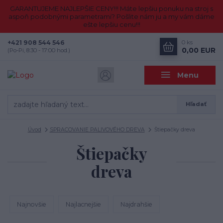
GARANTUJEME NAJLEPŠIE CENY!!! Máte lepšiu ponuku na stroj s
aspoň podobnými parametrami? Pošlite nám ju a my vám dáme
ešte lepšiu cenu!!!
+421 908 544 546
0
ks
0,00 EUR
(Po-Pi, 8:30 - 17:00 hod.)
Menu
Hľadať
Úvod
SPRACOVANIE PALIVOVÉHO DREVA
Štiepačky dreva
Štiepačky
dreva
Najnovšie
Najlacnejšie
Najdrahšie