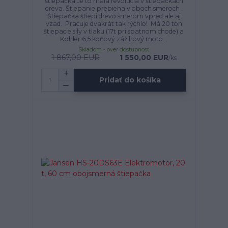
štiepačka Je to malá revolúcia v štiepačkách
dreva. Štiepanie prebieha v oboch smeroch .
Štiepačka štiepi drevo smerom vpred ale aj
vzad. Pracuje dvakrát tak rýchlo! Má 20 ton
štiepacie sily v tlaku (17t pri spatnom chode) a
Kohler 6,5 koňový zážihový moto...
Skladom - over dostupnosť
1 867,00 EUR
1 550,00 EUR
/
ks
Pridať do košíka