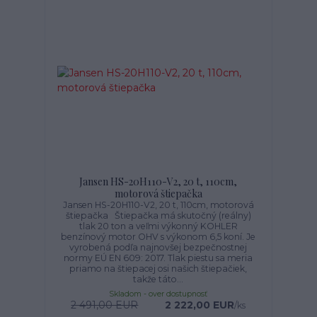
Jansen HS-20H110-V2, 20 t, 110cm,
motorová štiepačka
Jansen HS-20H110-V2, 20 t, 110cm, motorová
štiepačka Štiepačka má skutočný (reálny)
tlak 20 ton a veľmi výkonný KOHLER
benzínový motor OHV s výkonom 6,5 koní. Je
vyrobená podľa najnovšej bezpečnostnej
normy EÚ EN 609: 2017. Tlak piestu sa meria
priamo na štiepacej osi našich štiepačiek,
takže táto...
Skladom - over dostupnosť
2 491,00 EUR
2 222,00 EUR
/
ks