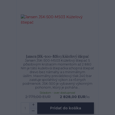
Jansen JSK-500-MS03 Kúžeľový štiepač
Jansen JSK-500-MS03 Kúžeľový štiepač S
pôsobivým krútiacim momentom až 2 880
Nm je táto kužeľová štiepačka schopná štiepať
drevo bez námahy a s minimálnym
úsilím. Maximálny prevádzkový tlak 240 bar
zaisťuje spoľahlivý výkon za rôznych
podmienok. JSK-500 je vybavený výkonným
pohonom, ktorý je poháňa...
Skladom - over dostupnosť
2 779,00 EUR
2 828,00 EUR
/
ks
Pridať do košíka