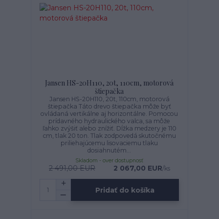
Jansen HS-20H110, 20t, 110cm, motorová
štiepačka
Jansen HS-20H110, 20t, 110cm, motorová
štiepačka Táto drevo štiepačka môže byť
ovládaná vertikálne aj horizontálne. Pomocou
prídavného hydraulického valca, sa môže
ľahko zvýšiť alebo znížiť. Dĺžka medzery je 110
cm, tlak 20 ton. Tlak zodpovedá skutočnému
priliehajúcemu lisovaciemu tlaku
dosiahnutém...
Skladom - over dostupnosť
2 491,00 EUR
2 067,00 EUR
/
ks
Pridať do košíka