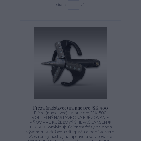
strana
z 1
Fréza (nadstavec) na pne pre JSK-500
Fréza (nadstavec) na pne pre JSK-500
VOLITEĽNÝ NÁSTAVEC NA FRÉZOVANIE
PŇOV PRE KUŽEĽOVÝ ŠTIEPAČ!JANSEN ®
JSK-500 kombinuje účinnosť frézy na pne s
výkonom kužeľového štiepača a ponúka vám
všestranný nástroj na úpravu a spracovanie