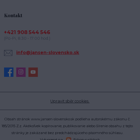
Kontakt
+421 908 544 546
(Po-Pi, 8:30 - 17:00 hod.)
info@jansen-slovensko.sk
Upravit sběr cookies.
Obsah stránok www.jansen-slovensko.sk podlieha autorskému zákonu č.
185/2015 Z.z. Akékoľvek kopírovanie, publikovanie alebo šírenie obsahu z tejto
stránky je zakázané bez predchádzajúceho písomného súhlasu.
Vytvorené na
Eshop-rychlo.sk