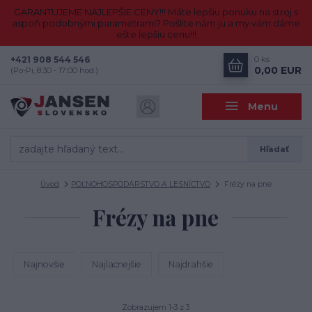
GARANTUJEME NAJLEPŠIE CENY!!! Máte lepšiu ponuku na stroj s
aspoň podobnými parametrami? Pošlite nám ju a my vám dáme
ešte lepšiu cenu!!!
+421 908 544 546
0
ks
0,00 EUR
(Po-Pi, 8:30 - 17:00 hod.)
Menu
Hľadať
Úvod
POĽNOHOSPODÁRSTVO A LESNÍCTVO
Frézy na pne
Frézy na pne
Najnovšie
Najlacnejšie
Najdrahšie
Zobrazujem 1-3 z 3