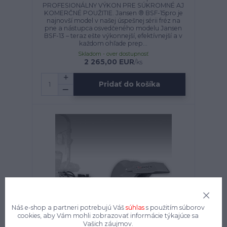
PROFESIONÁLNY VÝKON PRE SÚKROMNÉ AJ
KOMERČNÉ POUŽITIE. Jansen ® BSF-15pro je
najnovší model v našej úspešnej sérii fréz na
pne a nástupca osvedčeného modelu Jansen
BSF-13 – teraz ešte výkonnejší, efektívnejší a v
každom ohľade prep...
Skladom - over dostupnosť
2 265,00 EUR
/
ks
Pridať do košíka
Náš e-shop a partneri potrebujú Váš
súhlas
s použitím súborov
cookies, aby Vám mohli zobrazovať informácie týkajúce sa
Vašich záujmov.