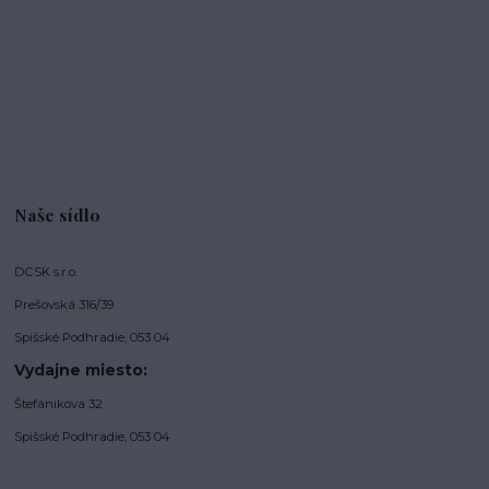
Naše sídlo
DCSK s.r.o.
Prešovská 316/39
Spišské Podhradie, 053 04
Vydajne miesto:
Štefánikova 32
Spišské Podhradie, 053 04