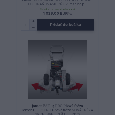
dreva.FRÉZA NA PNE – RÝCHLE A EFEKTÍVNE
ODSTRAŇOVANIE PŇOVFréza na p...
Skladom - over dostupnosť
1 023,00 EUR
/
ks
Pridať do košíka
Jansen BSF-15 PRO Pňová fréza
Jansen BSF-15 PRO Pňová fréza NOVÁ FRÉZA
NA PNE JANSEN ® BSF-15pro.