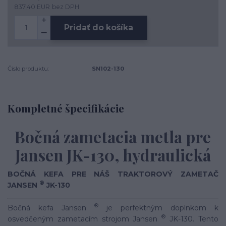
837,40 EUR
bez DPH
Pridať do košíka
Číslo produktu:
SN102-130
Kompletné špecifikácie
Bočná zametacia metla pre
Jansen JK-130, hydraulická
BOČNÁ KEFA PRE NÁŠ TRAKTOROVÝ ZAMETAČ
®
JANSEN
JK-130
®
Bočná kefa Jansen
je perfektným doplnkom k
®
osvedčeným zametacím strojom Jansen
JK-130. Tento