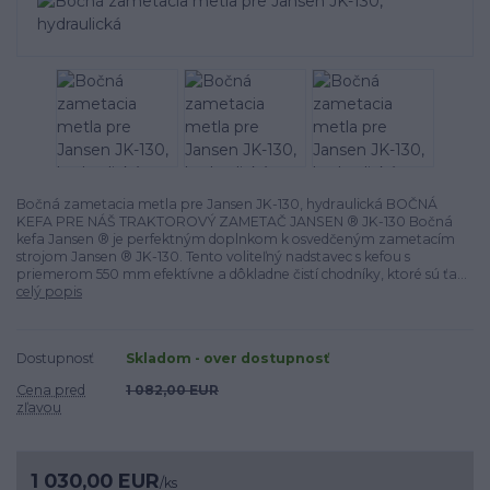
Bočná zametacia metla pre Jansen JK-130, hydraulická BOČNÁ
KEFA PRE NÁŠ TRAKTOROVÝ ZAMETAČ JANSEN ® JK-130 Bočná
kefa Jansen ® je perfektným doplnkom k osvedčeným zametacím
strojom Jansen ® JK-130. Tento voliteľný nadstavec s kefou s
priemerom 550 mm efektívne a dôkladne čistí chodníky, ktoré sú ťa...
celý popis
Dostupnosť
Skladom - over dostupnosť
Cena pred
1 082,00 EUR
zľavou
1 030,00 EUR
/
ks