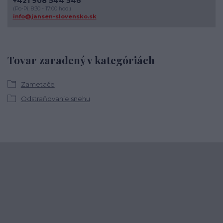
+421 908 544 546
(Po-Pi, 8:30 - 17:00 hod.)
info@jansen-slovensko.sk
Tovar zaradený v kategóriách
Zametače
Odstraňovanie snehu