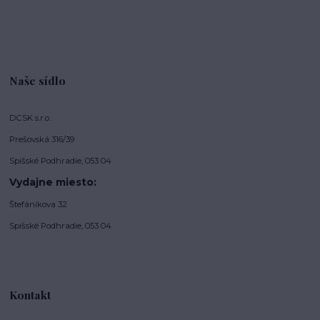
Naše sídlo
DCSK s.r.o.
Prešovská 316/39
Spišské Podhradie, 053 04
Vydajne miesto:
Štefánikova 32
Spišské Podhradie, 053 04
Kontakt