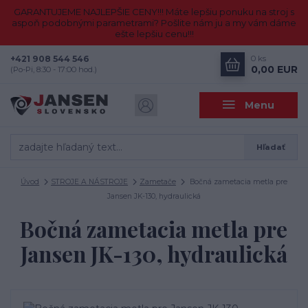
GARANTUJEME NAJLEPŠIE CENY!!! Máte lepšiu ponuku na stroj s
aspoň podobnými parametrami? Pošlite nám ju a my vám dáme
ešte lepšiu cenu!!!
+421 908 544 546
0
ks
0,00 EUR
(Po-Pi, 8:30 - 17:00 hod.)
Menu
Hľadať
Úvod
STROJE A NÁSTROJE
Zametače
Bočná zametacia metla pre
Jansen JK-130, hydraulická
Bočná zametacia metla pre
Jansen JK-130, hydraulická