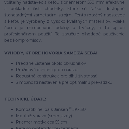
voliteľný nadstavec s kefou s priemerom 550 mm efektívne
a dôkladne čistí chodníky, ktoré sú ťažko dostupné
štandardnými zametacími strojmi. Tento rotačný nadstavec
s kefou je vyrobený z vysoko kvalitných materiálov, vďaka
čomu je mimoriadne odolný a trvácny, a to aj pri
profesionálnom použití. To zaručuje dlhodobé používanie
bez kompromisov.
VÝHODY, KTORÉ HOVORIA SAME ZA SEBA!
Precízne čistenie okolo obrubníkov
Pružinová ochrana proti nárazu
Robustná konštrukcia pre dlhú životnosť
3 možnosti nastavenia pre optimálnu prevádzku
TECHNICKÉ ÚDAJE:
®
Kompatibilné iba s Jansen
JK-130
Montáž: vpravo (smer jazdy)
Priemer metly: cca 55 cm
Kefa so syntetickými štetinami