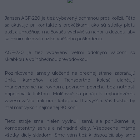
Jansen AGF-220 je tiež vybavený ochranou proti kolízii. Táto
sa aktivuje pri kontakte s prekážkami, ako sú stĺpiky plotu
atď., a umožňuje mulčovaču vychýliť sa nahor a dozadu, aby
sa minimalizovalo riziko väčšieho poškodenia.
AGF-220 je tiež vybavený veľmi odolným valcom so
škrabkou a voľnobežnou prevodovkou.
Pozinkované lamely uložené na prednej strane zabraňujú
úniku kameňov atď. Transportné kolesá uľahčujú
manévrovanie na rovnom, pevnom povrchu bez nutnosti
pripojenia k traktoru. Mulčovač sa pripája k trojbodovému
závesu vášho traktora - kategória II a vyššia. Váš traktor by
mal mať výkon najmenej 90 koní.
Tieto stroje sme nielen vyvinuli sami, ale ponúkame aj
kompetentný servis a náhradné diely. Všeobecne máme
všetky diely skladom. Sme vám tiež k dispozícii, aby sme