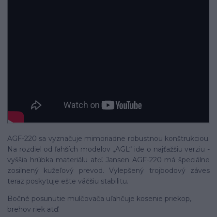
AGF-220 sa vyznačuje mimoriadne robustnou konštrukciou.
Na rozdiel od ľahších modelov „AGL“ ide o najťažšiu verziu -
vyššia hrúbka materiálu atď. Jansen AGF-220 má špeciálne
zosilnený kužeľový prevod. Vylepšený trojbodový záves
teraz poskytuje ešte väčšiu stabilitu.
Bočné posunutie mulčovača uľahčuje kosenie priekop,
brehov riek atď.