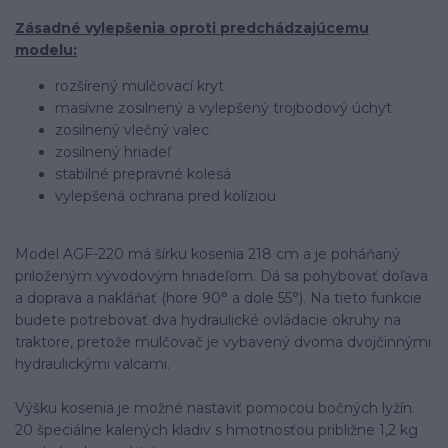
Zásadné vylepšenia oproti predchádzajúcemu
modelu:
rozšírený mulčovací kryt
masívne zosilnený a vylepšený trojbodový úchyt
zosilnený vlečný valec
zosilnený hriadeľ
stabilné prepravné kolesá
vylepšená ochrana pred kolíziou
Model AGF-220 má šírku kosenia 218 cm a je poháňaný
priloženým vývodovým hriadeľom. Dá sa pohybovať doľava
a doprava a nakláňať (hore 90° a dole 55°). Na tieto funkcie
budete potrebovať dva hydraulické ovládacie okruhy na
traktore, pretože mulčovač je vybavený dvoma dvojčinnými
hydraulickými valcami.
Výšku kosenia je možné nastaviť pomocou bočných lyžín.
20 špeciálne kalených kladiv s hmotnosťou približne 1,2 kg