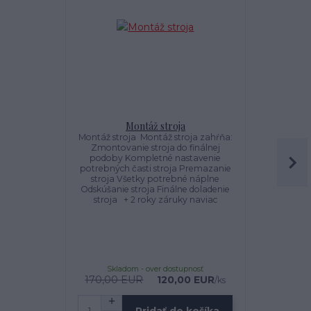
Montáž stroja
K
Montáž stroja Montáž stroja zahŕňa:
K
Zmontovanie stroja do finálnej
podoby Kompletné nastavenie
potrebných časti stroja Premazanie
stroja Všetky potrebné náplne
Odskúšanie stroja Finálne doladenie
stroja + 2 roky záruky naviac
Skladom - over dostupnosť
Sklado
170,00 EUR
120,00 EUR
1
/
ks
Pridať do košíka