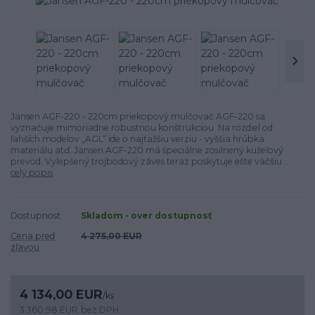
Jansen AGF-220 - 220cm priekopový mulčovač AGF-220 sa
vyznačuje mimoriadne robustnou konštrukciou. Na rozdiel od
ľahších modelov „AGL“ ide o najťažšiu verziu - vyššia hrúbka
materiálu atď. Jansen AGF-220 má špeciálne zosilnený kužeľový
prevod. Vylepšený trojbodový záves teraz poskytuje ešte väčšiu ...
celý popis
Dostupnosť
Skladom - over dostupnosť
Cena pred
4 275,00 EUR
zľavou
4 134,00 EUR
/
ks
3 360,98 EUR
bez DPH