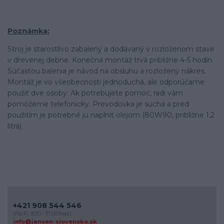
Poznámka:
Stroj je starostlivo zabalený a dodávaný v rozloženom stave
v drevenej debne. Konečná montáž trvá približne 4-5 hodín.
Súčasťou balenia je návod na obsluhu a rozložený nákres.
Montáž je vo všeobecnosti jednoduchá, ale odporúčame
použiť dve osoby. Ak potrebujete pomoc, radi vám
pomôžeme telefonicky. Prevodovka je suchá a pred
použitím je potrebné ju naplniť olejom (80W90, približne 1,2
litra).
+421 908 544 546
(Po-Pi, 8:30 - 17:00 hod.)
info@jansen-slovensko.sk