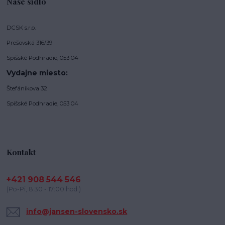
Naše sídlo
DCSK s.r.o.
Prešovská 316/39
Spišské Podhradie, 053 04
Vydajne miesto:
Štefánikova 32
Spišské Podhradie, 053 04
Kontakt
+421 908 544 546
(Po-Pi, 8:30 - 17:00 hod.)
info@jansen-slovensko.sk