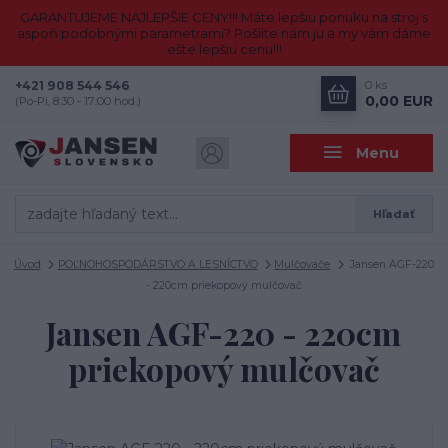
GARANTUJEME NAJLEPŠIE CENY!!! Máte lepšiu ponuku na stroj s
aspoň podobnými parametrami? Pošlite nám ju a my vám dáme
ešte lepšiu cenu!!!
+421 908 544 546
0
ks
0,00 EUR
(Po-Pi, 8:30 - 17:00 hod.)
Menu
Hľadať
Úvod
POĽNOHOSPODÁRSTVO A LESNÍCTVO
Mulčovače
Jansen AGF-220
- 220cm priekopový mulčovač
Jansen AGF-220 - 220cm
priekopový mulčovač