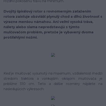
rozdrví pokosenú trávu na minimum.
Dvojitý špirálový rotor s rovnomerným zaťažením
rotora zaisťuje obzvlášť plynulý chod a dlhú životnosť s
výrazne menšou námahou. Ani veľmi vysoká tráva,
nálety alebo slama nepredstavujú s týmto
mulčovačom problém, pretože je vybavený dvoma
protiľahlými nožmi.
Keď je mulčovač vysunutý na maximum, vzdialenosť medzi
stredom traktora a vonkajším okrajom mulčovača je
približne 310 cm. Tieto a ďalšie rozmery nájdete na
nasledujúcich výkresoch: