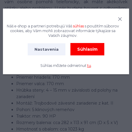
vám osobne pomohli telefonicky, ak máte akékoľvek
otázky alebo problémy. U nás budete hovoriť s odborníkmi,
nie s agentmi call centra!
Náš e-shop a partneri potrebujú Váš
súhlas
s použitím súborov
Technické špecifikácie:
cookies, aby Vám mohli zobrazovať informácie týkajúce sa
Vašich záujmov.
Šírka rezu: cca 2180 mm
Hmotnosť: cca 915 kg
Súhlasím
Nastavenia
Typ noža: kladivo s hmotnosťou cca 1,2 kg
Uhol sklonu: +90° až -55°
Kĺbový hriadeľ: súčasťou dodávky
Súhlas môžete odmietnuť
tu
.
Otáčky: 540
Priemer hriadeľa: 170 mm
Priemer valca: 170 mm
Hrúbka steny: 4 – 15 mm v závislosti od polohy na
zariadení
Montáž: Trojbodové závesné zariadenie z kat. II
Pohon: 5 klinových remeňov
Traktor: min. 90 HP
Rozmery balenia: cca 282 x 113 x 91 cm (D x Š x V)
Hmotnosť s obalom: cca 1023 kg