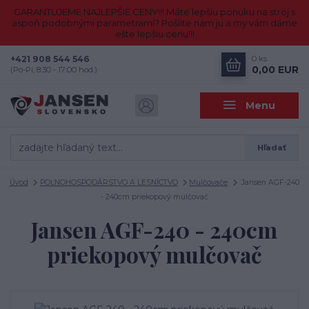
GARANTUJEME NAJLEPŠIE CENY!!! Máte lepšiu ponuku na stroj s
aspoň podobnými parametrami? Pošlite nám ju a my vám dáme
ešte lepšiu cenu!!!
+421 908 544 546
0
ks
0,00 EUR
(Po-Pi, 8:30 - 17:00 hod.)
Menu
Hľadať
Úvod
POĽNOHOSPODÁRSTVO A LESNÍCTVO
Mulčovače
Jansen AGF-240
- 240cm priekopový mulčovač
Jansen AGF-240 - 240cm
priekopový mulčovač