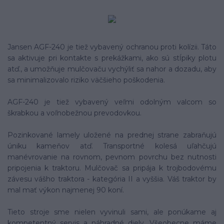
Jansen AGF-240 je tiež vybavený ochranou proti kolízii. Táto
sa aktivuje pri kontakte s prekážkami, ako sú stĺpiky plotu
atď., a umožňuje mulčovaču vychýliť sa nahor a dozadu, aby
sa minimalizovalo riziko väčšieho poškodenia.
AGF-240 je tiež vybavený veľmi odolným valcom so
škrabkou a voľnobežnou prevodovkou.
Pozinkované lamely uložené na prednej strane zabraňujú
úniku kameňov atď. Transportné kolesá uľahčujú
manévrovanie na rovnom, pevnom povrchu bez nutnosti
pripojenia k traktoru. Mulčovač sa pripája k trojbodovému
závesu vášho traktora - kategória II a vyššia. Váš traktor by
mal mať výkon najmenej 90 koní.
Tieto stroje sme nielen vyvinuli sami, ale ponúkame aj
kompetentný servis a náhradné diely. Všeobecne máme