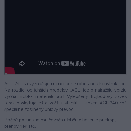
AGF-240 sa vyznačuje mimoriadne robustnou konštrukciou.
Na rozdiel od ľahších modelov „AGL“ ide o najťažšiu verziu
vyššia hrúbka materiálu atď. Vylepšený trojbodový záves
teraz poskytuje ešte väčšiu stabilitu. Jansen AGF-240 má
špeciálne zosilnený uhlový prevod.
Bočné posunutie mulčovača uľahčuje kosenie priekop,
brehov riek atď.