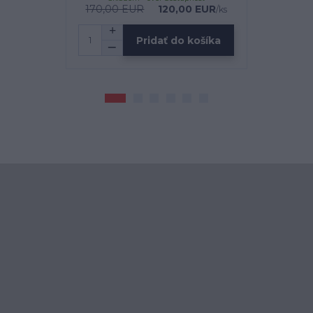
170,00 EUR
120,00 EUR
1
/
ks
Pridať do košíka