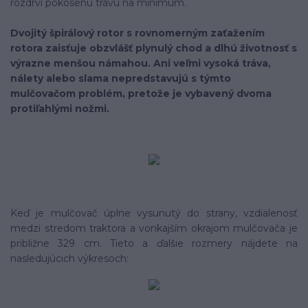
rozdrví pokosenú trávu na minimum.
Dvojitý špirálový rotor s rovnomerným zaťažením
rotora zaisťuje obzvlášť plynulý chod a dlhú životnosť s
výrazne menšou námahou. Ani veľmi vysoká tráva,
nálety alebo slama nepredstavujú s týmto
mulčovačom problém, pretože je vybavený dvoma
protiľahlými nožmi.
Keď je mulčovač úplne vysunutý do strany, vzdialenosť
medzi stredom traktora a vonkajším okrajom mulčovača je
približne 329 cm. Tieto a ďalšie rozmery nájdete na
nasledujúcich výkresoch: