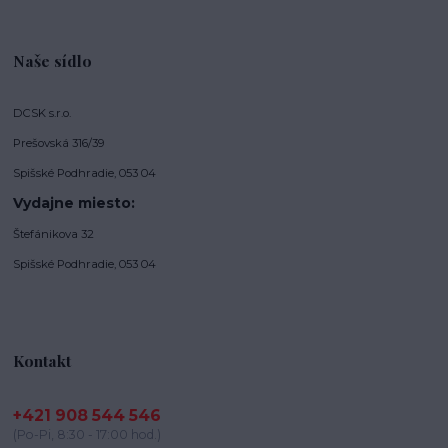
Naše sídlo
DCSK s.r.o.
Prešovská 316/39
Spišské Podhradie, 053 04
Vydajne miesto:
Štefánikova 32
Spišské Podhradie, 053 04
Kontakt
+421 908 544 546
(Po-Pi, 8:30 - 17:00 hod.)