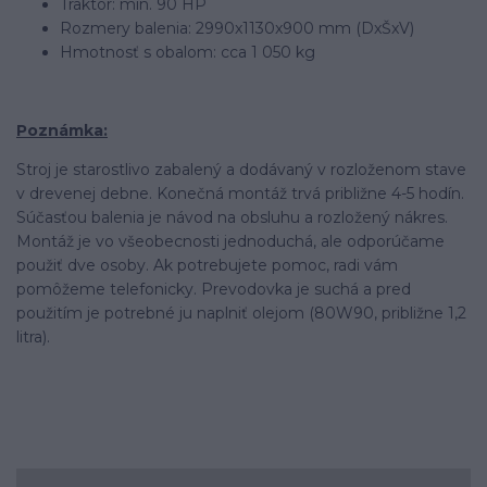
Traktor: min. 90 HP
Rozmery balenia: 2990x1130x900 mm (DxŠxV)
Hmotnosť s obalom: cca 1 050 kg
Poznámka:
Stroj je starostlivo zabalený a dodávaný v rozloženom stave
v drevenej debne. Konečná montáž trvá približne 4-5 hodín.
Súčasťou balenia je návod na obsluhu a rozložený nákres.
Montáž je vo všeobecnosti jednoduchá, ale odporúčame
použiť dve osoby. Ak potrebujete pomoc, radi vám
pomôžeme telefonicky. Prevodovka je suchá a pred
použitím je potrebné ju naplniť olejom (80W90, približne 1,2
litra).