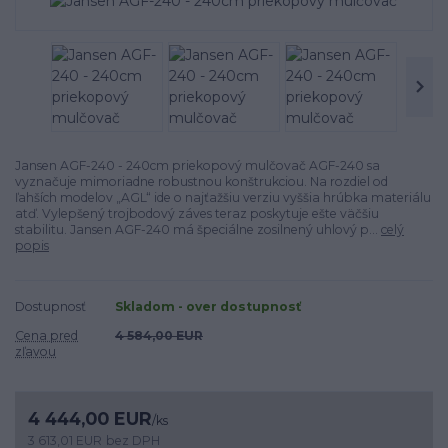
Jansen AGF-240 - 240cm priekopový mulčovač AGF-240 sa
vyznačuje mimoriadne robustnou konštrukciou. Na rozdiel od
ľahších modelov „AGL“ ide o najťažšiu verziu vyššia hrúbka materiálu
atď. Vylepšený trojbodový záves teraz poskytuje ešte väčšiu
stabilitu. Jansen AGF-240 má špeciálne zosilnený uhlový p...
celý
popis
Dostupnosť
Skladom - over dostupnosť
Cena pred
4 584,00 EUR
zľavou
4 444,00 EUR
/
ks
3 613,01 EUR
bez DPH