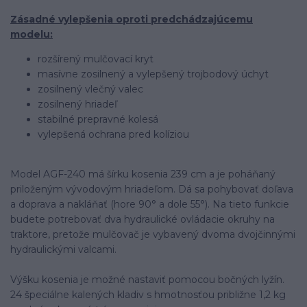
Zásadné vylepšenia oproti predchádzajúcemu
modelu:
rozšírený mulčovací kryt
masívne zosilnený a vylepšený trojbodový úchyt
zosilnený vlečný valec
zosilnený hriadeľ
stabilné prepravné kolesá
vylepšená ochrana pred kolíziou
Model AGF-240 má šírku kosenia 239 cm a je poháňaný
priloženým vývodovým hriadeľom. Dá sa pohybovať doľava
a doprava a nakláňať (hore 90° a dole 55°). Na tieto funkcie
budete potrebovať dva hydraulické ovládacie okruhy na
traktore, pretože mulčovač je vybavený dvoma dvojčinnými
hydraulickými valcami.
Výšku kosenia je možné nastaviť pomocou bočných lyžín.
24 špeciálne kalených kladiv s hmotnosťou približne 1,2 kg