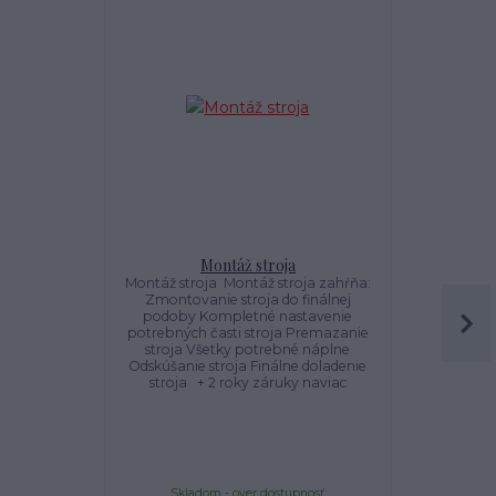
Montáž stroja
K
Montáž stroja Montáž stroja zahŕňa:
K
Zmontovanie stroja do finálnej
podoby Kompletné nastavenie
potrebných časti stroja Premazanie
stroja Všetky potrebné náplne
Odskúšanie stroja Finálne doladenie
stroja + 2 roky záruky naviac
Skladom - over dostupnosť
Sklado