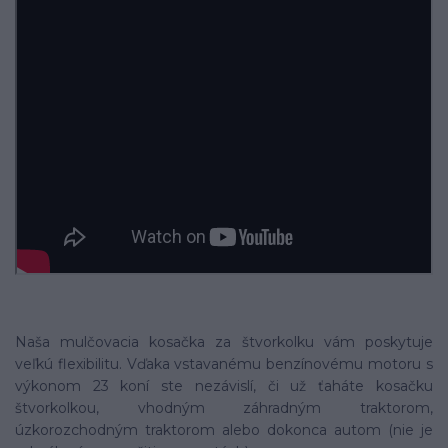
Naša mulčovacia kosačka za štvorkolku vám poskytuje
veľkú flexibilitu. Vďaka vstavanému benzínovému motoru s
výkonom 23 koní ste nezávislí, či už ťaháte kosačku
štvorkolkou, vhodným záhradným traktorom,
úzkorozchodným traktorom alebo dokonca autom (nie je