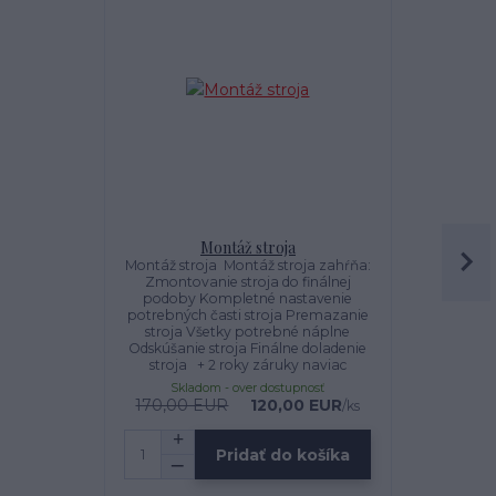
Montáž stroja
K
Montáž stroja Montáž stroja zahŕňa:
K
Zmontovanie stroja do finálnej
podoby Kompletné nastavenie
potrebných časti stroja Premazanie
stroja Všetky potrebné náplne
Odskúšanie stroja Finálne doladenie
stroja + 2 roky záruky naviac
Skladom - over dostupnosť
Sklado
170,00 EUR
120,00 EUR
/
ks
Pridať do košíka