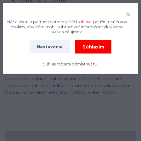
Priemer valca: 100 mm
Rozmery po zložení: 205x198x100 cm (DxŠxV)
Rozmery balenia: 178 x 88 x 117 cm (D x Š x V)
Hmotnosť vrátane balenia: 435 kg
Náš e-shop a partneri potrebujú Váš
súhlas
s použitím súborov
cookies, aby Vám mohli zobrazovať informácie týkajúce sa
Vašich záujmov.
Poznámka:
Súhlasím
Nastavenia
Zariadenie je starostlivo zabalené a dodávané v rozobratom
stave v drevenej debne. Konečná montáž trvá približne tri
Súhlas môžete odmietnuť
tu
.
hodiny. Súčasťou balenia je návod na obsluhu. Montáž je
relatívne jednoduchá a zvládne ju aj laik. Ak by ste aj tak
potrebovali pomoc, radi vám pomôžeme. Budete tiež
potrebovať približne 1,8 litra motorového oleja do motora.
Odporúčame olej s viskozitou 10W40 alebo 15W40.