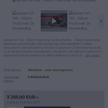
Jansen AT-145 - 145cm mulčovač za štvorkolku Naša mulčovacia
kosačka za štvorkolku vám poskytuje veľkú flexibilitu. Vďaka
vstavanému benzínovému motoru s výkonom 23 koní ste nezávislí,
či už ťaháte kosačku štvorkolkou, vhodným záhradným traktorom,
úzkorozchodným traktorom alebo dokonca autom (n...
celý popis
Dostupnosť
Skladom - over dostupnosť
Cena pred
3 368,00 EUR
zľavou
3 255,00 EUR
/
ks
2 646,34 EUR
bez DPH