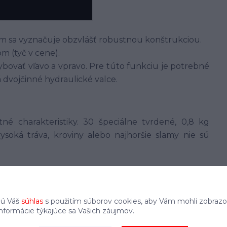
 sa vyznačuje obzvlášť robustnou konštrukciou.
m (tyč v cene).
vať vľavo a vpravo. Pre túto funkciu je potrebné
 dvojčinné hydraulické valce.
é charakteristiky. 30 špeciálne tvrdené, 0,8 kg
ysoká tráva, kroviny alebo najhoršie slamy nie sú
merné zaťaženie pre zvlášť plynulú prevádzku a
jú Váš
súhlas
s použitím súborov cookies, aby Vám mohli zobrazo
informácie týkajúce sa Vašich záujmov.