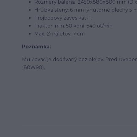
Rozmery balenia: 2450x880x800 mm (D x
Hrúbka steny: 6 mm (vnútorné plechy 5 
Trojbodový záves kat- I.
Traktor: min. 50 koní, 540 ot/min
Max. Ø náletov: 7 cm
Poznámka:
Mulčovač je dodávaný bez olejov. Pred uvedením
(80W90).