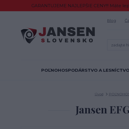
GARANTUJEME NAJLEPŠIE CENY!!! Máte lepšiu
Blog
Ča
POĽNOHOSPODÁRSTVO A LESNÍCTV
Úvod
POĽNOHOS
Jansen EF