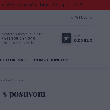
e nám ju a my vám dáme ešte lepšiu cenu!!!
Prihlásenie
Neviete si rady? Zavolajte.
0
ks
+421 908 544 546
0,00 EUR
(Po-Pi, 8:30 - 17:00 hod.)
VÉHO DREVA
POMOC A INFO
mulčovač s posuvom
 s posuvom