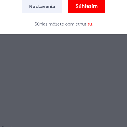
žkým zadným valcom. Výška mulčovania môže byť
Súhlasím
Nastavenia
kované lamely v prednej časti mulčovača zabraňujú
ie traktora (kat. I). Traktor by mal mať aspoň 50
Súhlas môžete odmietnuť
tu
.