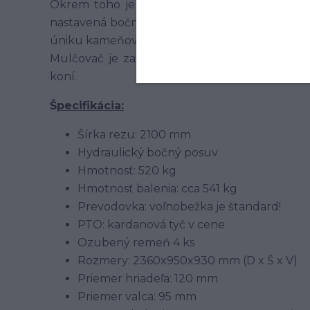
Okrem toho je mulčovač vybavený veľmi ťa
nastavená bočnými lyžinami. Oscilujúce pozin
úniku kameňov.
Mulčovač je zavesený na trojbodovom zavesen
koní.
Š
pecifikácia:
Šírka rezu: 2100 mm
Hydraulický bočný posuv
Hmotnosť: 520 kg
Hmotnosť balenia: cca 541 kg
Prevodovka: voľnobežka je štandard!
PTO: kardanová tyč v cene
Ozubený remeň 4 ks
Rozmery: 2360x950x930 mm (D x Š x V)
Priemer hriadeľa: 120 mm
Priemer valca: 95 mm