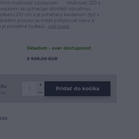
220cm mulčovač s posuvom Mulčovač 220 s
osunom sa vyznačuje obzvlášť robustnou
 záberu 210 cm a je poháňaný kardanom (tyč v
lického posunu sa môže pohybovať vľavo a
 je potrebné hydraul...
celý popis
Skladom - over dostupnosť
2 936,00 EUR
R
/
ks
Pridať do košíka
DPH
220