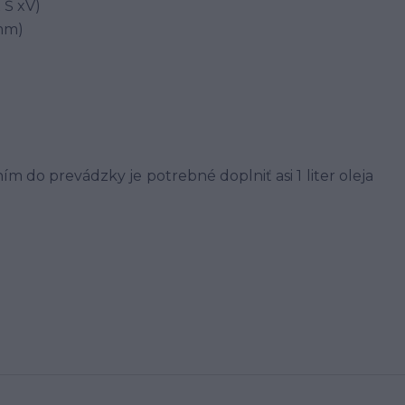
 Š xV)
mm)
 do prevádzky je potrebné doplniť asi 1 liter oleja