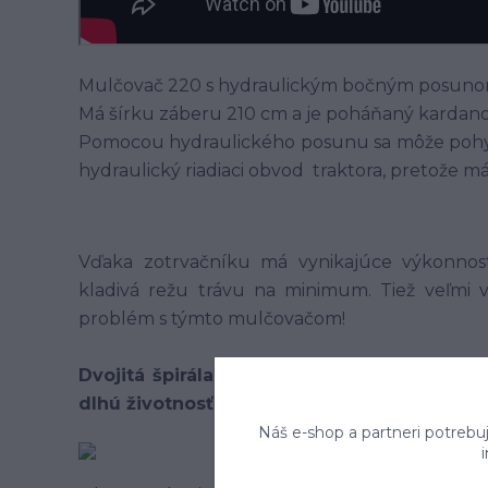
Mulčovač 220 s hydraulickým bočným posunom
Má šírku záberu 210 cm a je poháňaný kardano
Pomocou hydraulického posunu sa môže pohybo
hydraulický riadiaci obvod traktora, pretože má
Vďaka zotrvačníku má vynikajúce výkonnostn
kladivá režu trávu na minimum. Tiež veľmi v
problém s týmto mulčovačom!
Dvojitá špirála rotora vytvára jeho rovno
dlhú životnosť s oveľa menším úsilím.
Náš e-shop a partneri potrebu