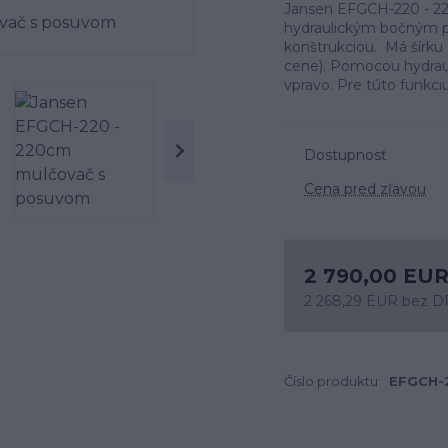
Jansen EFGCH-220 - 
hydraulickým bočným p
konštrukciou. Má šírku
cene). Pomocou hydrau
vpravo. Pre túto funkciu
Dostupnosť
Cena pred zľavou
2 790,00 EU
2 268,29 EUR
bez 
Číslo produktu:
EFGCH-