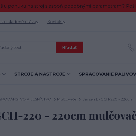
 ponuku na stroj s aspoň podobnými parametrami? Pošlit
sto kladené otázky
Kontakty
Hľadať
O
STROJE A NÁSTROJE
SPRACOVANIE PALIVO
PODÁRSTVO A LESNÍCTVO
Mulčovače
Jansen EFGCH-220 - 220cm 
GCH-220 - 220cm mulčovač