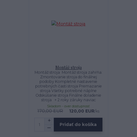
Montáž stroja
Montáž stroja Montáž stroja zahŕňa:
Zmontovanie stroja do finálnej
podoby Kompletné nastavenie
potrebných časti stroja Premazanie
stroja Všetky potrebné náplne
Odskúšanie stroja Finálne doladenie
stroja + 2 roky záruky naviac
Skladom - over dostupnosť
170,00 EUR
120,00 EUR
/
ks
Pridať do košíka