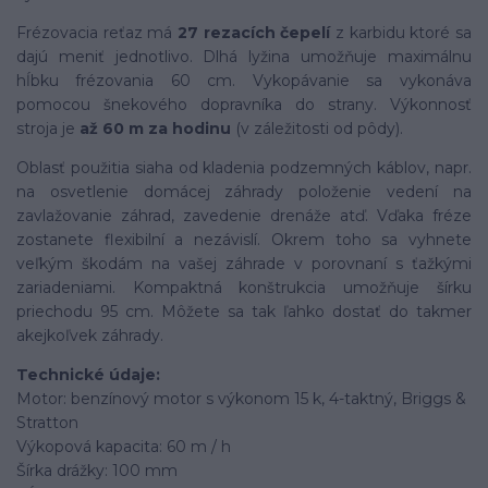
Frézovacia reťaz má
27 rezacích čepelí
z karbidu ktoré sa
dajú meniť jednotlivo. Dlhá lyžina umožňuje maximálnu
hĺbku frézovania 60 cm. Vykopávanie sa vykonáva
pomocou šnekového dopravníka do strany. Výkonnosť
stroja je
až 60 m za hodinu
(v záležitosti od pôdy).
Oblasť použitia siaha od kladenia podzemných káblov, napr.
na osvetlenie domácej záhrady položenie vedení na
zavlažovanie záhrad, zavedenie drenáže atď. Vďaka fréze
zostanete flexibilní a nezávislí. Okrem toho sa vyhnete
veľkým škodám na vašej záhrade v porovnaní s ťažkými
zariadeniami. Kompaktná konštrukcia umožňuje šírku
priechodu 95 cm. Môžete sa tak ľahko dostať do takmer
akejkoľvek záhrady.
Technické údaje:
Motor: benzínový motor s výkonom 15 k, 4-taktný, Briggs &
Stratton
Výkopová kapacita: 60 m / h
Šírka drážky: 100 mm