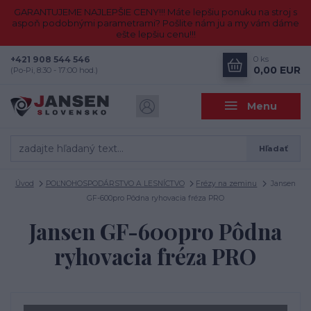
GARANTUJEME NAJLEPŠIE CENY!!! Máte lepšiu ponuku na stroj s
aspoň podobnými parametrami? Pošlite nám ju a my vám dáme
ešte lepšiu cenu!!!
+421 908 544 546
0
ks
0,00 EUR
(Po-Pi, 8:30 - 17:00 hod.)
Menu
Hľadať
Úvod
POĽNOHOSPODÁRSTVO A LESNÍCTVO
Frézy na zeminu
Jansen
GF-600pro Pôdna ryhovacia fréza PRO
Jansen GF-600pro Pôdna
ryhovacia fréza PRO