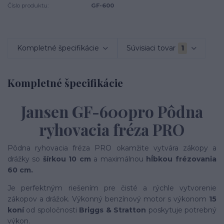
Číslo produktu:
GF-600
Kompletné špecifikácie
Súvisiaci tovar
1
Kompletné špecifikácie
Jansen GF-600pro Pôdna
ryhovacia fréza PRO
Pôdna ryhovacia fréza PRO okamžite vytvára zákopy a
drážky so
šírkou 10 cm
a maximálnou
hĺbkou frézovania
60 cm.
Je perfektným riešením pre čisté a rýchle vytvorenie
zákopov a drážok. Výkonný benzínový motor s výkonom
15
koní
od spoločnosti
Briggs & Stratton
poskytuje potrebný
výkon.