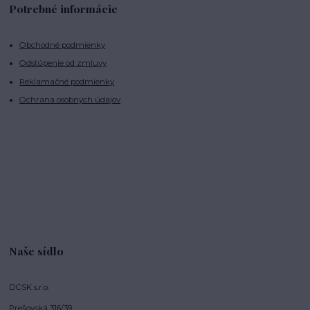
Potrebné informácie
Obchodné podmienky
Odstúpenie od zmluvy
Reklamačné podmienky
Ochrana osobných údajov
Naše sídlo
DCSK s.r.o.
Prešovská 316/39