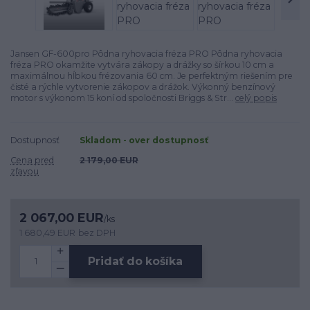
Jansen GF-600pro Pôdna ryhovacia fréza PRO Pôdna ryhovacia
fréza PRO okamžite vytvára zákopy a drážky so šírkou 10 cm a
maximálnou hĺbkou frézovania 60 cm. Je perfektným riešením pre
čisté a rýchle vytvorenie zákopov a drážok. Výkonný benzínový
motor s výkonom 15 koní od spoločnosti Briggs & Str...
celý popis
Dostupnosť
Skladom - over dostupnosť
Cena pred
2 179,00 EUR
zľavou
2 067,00 EUR
/
ks
1 680,49 EUR
bez DPH
Pridať do košíka