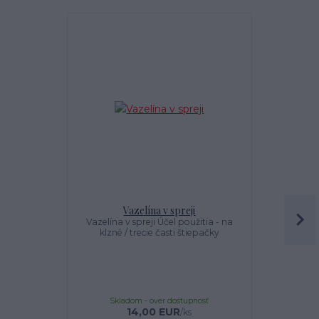
Vazelína v spreji
M
Vazelína v spreji Účel použitia - na
Montáž stro
klzné / trecie časti štiepačky
Zmontovan
podoby K
potrebných 
stroja V
Odskúšanie 
stroja +
Skladom - over dostupnosť
Sklado
14,00 EUR
170,00 
/
ks