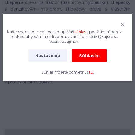
štiepanie dreva na traktor (traktorovú hydrauliku), štiepačky
s benzínovým motorom, štiepačky dreva s vlastným
podvozkom (s guľovou hlavou), štiepačky s elektrickým
pohonom a štiepačky dreva s kombinovanými pohonmi,
napr. pohon traktora a elektromotor. Štiepacia sila je rôzna
Náš e-shop a partneri potrebujú Váš
súhlas
s použitím súborov
12 t, 14 t, 18 t, 20 t, 22 t, 25 t. Benzínové štiepačky na
cookies, aby Vám mohli zobrazovať informácie týkajúce sa
Vašich záujmov.
štiepanie dreva majú tú výhodu, že môžu pracovať úplne
nezávisle na traktore alebo napájaní. Elektrické štiepačky sú
omnoho tichšie, ako benzínové. Na želanie Vám zostavíme
Súhlasím
Nastavenia
štiepačku podľa Vašich predstáv. Veľa z našich štiepačiek
dreva je poháňaných benzínovým motorom Kohler. Naše
Súhlas môžete odmietnuť
tu
.
štiepačky využívajú zákazníci na štiepanie v súkromnej ale aj
v profesionálnej oblasti.