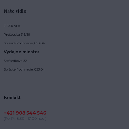
Naše sídlo
DCSK s.r.o.
Prešovská 316/39
Spišské Podhradie, 053 04
Vydajne miesto:
Štefánikova 32
Spišské Podhradie, 053 04
Kontakt
+421 908 544 546
(Po-Pi, 8:30 - 17:00 hod.)