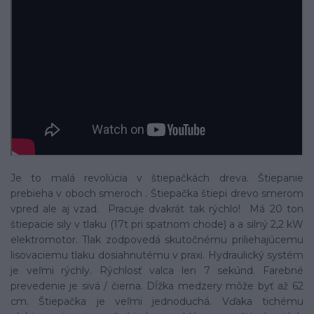
Je to malá revolúcia v štiepačkách dreva. Štiepanie
prebieha v oboch smeroch . Štiepačka štiepi drevo smerom
vpred ale aj vzad. Pracuje dvakrát tak rýchlo! Má 20 ton
štiepacie sily v tlaku (17t pri spatnom chode) a a silný 2,2 kW
elektromotor. Tlak zodpovedá skutočnému priliehajúcemu
lisovaciemu tlaku dosiahnutému v praxi. Hydraulický systém
je veľmi rýchly. Rýchlosť valca len 7 sekúnd. Farebné
prevedenie je sivá / čierna. Dĺžka medzery môže byť až 62
cm. Štiepačka je veľmi jednoduchá. Vďaka tichému