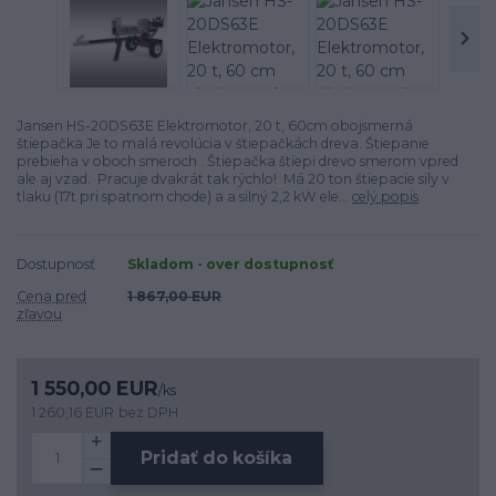
Jansen HS-20DS63E Elektromotor, 20 t, 60cm obojsmerná
štiepačka Je to malá revolúcia v štiepačkách dreva. Štiepanie
prebieha v oboch smeroch . Štiepačka štiepi drevo smerom vpred
ale aj vzad. Pracuje dvakrát tak rýchlo! Má 20 ton štiepacie sily v
tlaku (17t pri spatnom chode) a a silný 2,2 kW ele...
celý popis
Dostupnosť
Skladom - over dostupnosť
Cena pred
1 867,00 EUR
zľavou
1 550,00 EUR
/
ks
1 260,16 EUR
bez DPH
Pridať do košíka