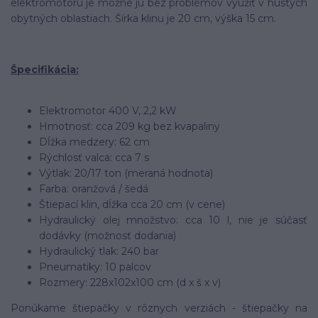
elektromotoru je možné ju bez problémov využiť v hustých
obytných oblastiach. Šírka klinu je 20 cm, výška 15 cm.
Špecifikácia:
Elektromotor 400 V, 2,2 kW
Hmotnosť: cca 209 kg bez kvapaliny
Dĺžka medzery: 62 cm
Rýchlosť valca: cca 7 s
Výtlak: 20/17 ton (meraná hodnota)
Farba: oranžová / šedá
Štiepací klin, dĺžka cca 20 cm (v cene)
Hydraulický olej množstvo: cca 10 l, nie je súčasť
dodávky (možnosť dodania)
Hydraulický tlak: 240 bar
Pneumatiky: 10 palcov
Rozmery: 228x102x100 cm (d x š x v)
Ponúkame štiepačky v rôznych verziách - štiepačky na