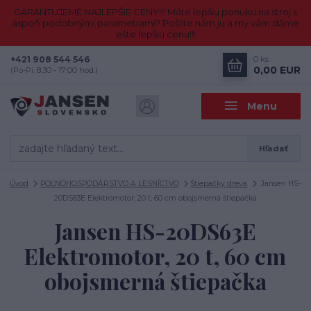
GARANTUJEME NAJLEPŠIE CENY!!! Máte lepšiu ponuku na stroj s
aspoň podobnými parametrami? Pošlite nám ju a my vám dáme
ešte lepšiu cenu!!!
+421 908 544 546
0
ks
0,00 EUR
(Po-Pi, 8:30 - 17:00 hod.)
Menu
Hľadať
Úvod
POĽNOHOSPODÁRSTVO A LESNÍCTVO
Štiepačky dreva
Jansen HS-
20DS63E Elektromotor, 20 t, 60 cm obojsmerná štiepačka
Jansen HS-20DS63E
Elektromotor, 20 t, 60 cm
obojsmerná štiepačka