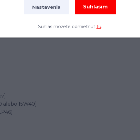
Súhlasím
Nastavenia
Súhlas môžete odmietnuť
tu
.
xv)
40 alebo 15W40)
HLP46)