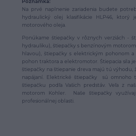
Poznámka:
Na prvé naplnenie zariadenia budete potrebo
hydraulický olej klasifikácie HLP46, ktorý 
motorového oleja.
Ponúkame štiepačky v rôznych verziách - šti
hydrauliku), štiepačky s benzínovým motorom
hlavou), štiepačky s elektrickým pohonom a
pohon traktora a elektromotor. Štiepacia sila je rô
štiepačky na štiepanie dreva majú tú výhodu, 
napájaní. Elektrické štiepačky sú omnoho t
štiepačku podľa Vašich predstáv. Veľa z n
motorom Kohler. Naše štiepačky využívajú
profesionálnej oblasti.