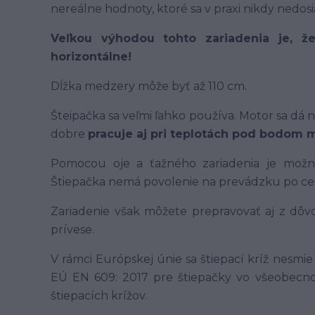
nereálne hodnoty, ktoré sa v praxi nikdy nedos
Veľkou výhodou tohto zariadenia je, že
horizontálne!
Dĺžka medzery môže byť až 110 cm.
Šteipačka sa veľmi ľahko používa. Motor sa dá
dobre
pracuje aj pri teplotách pod bodom 
Pomocou oje a ťažného zariadenia je možné
Štiepačka nemá povolenie na prevádzku po ce
Zariadenie však môžete prepravovať aj z dô
prívese.
V rámci Európskej únie sa štiepací kríž nesmie
EÚ EN 609: 2017 pre štiepačky vo všeobecnost
štiepacích krížov.