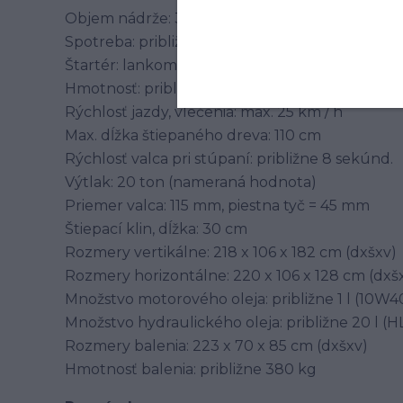
Objem nádrže: 3,6 litra
Spotreba: približne 1,0 - 1,2 l / h
Štartér: lankom
Hmotnosť: približne 320 kg bez náplní
Rýchlosť jazdy, vlečenia: max. 25 km / h
Max. dĺžka štiepaného dreva: 110 cm
Rýchlosť valca pri stúpaní: približne 8 sekúnd.
Výtlak: 20 ton (nameraná hodnota)
Priemer valca: 115 mm, piestna tyč = 45 mm
Štiepací klin, dĺžka: 30 cm
Rozmery vertikálne: 218 x 106 x 182 cm (dxšxv)
Rozmery horizontálne: 220 x 106 x 128 cm (dxš
Množstvo motorového oleja: približne 1 l (10W
Množstvo hydraulického oleja: približne 20 l (
Rozmery balenia: 223 x 70 x 85 cm (dxšxv)
Hmotnosť balenia: približne 380 kg