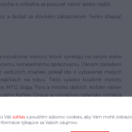
polohe a voliteľne sa posúvať nahor alebo nadol.
ov a dodali sa stovkám zákazníkom. Tento štiepač
 inovatívne motory, ktoré vynikajú na celom svete
júcemu remeselnému spracovaniu. Okrem zariadení
 vedúcich značiek, pokiaľ ide o vybavenie malých
osačkách na trávu. Tieto vysoko kvalitné motory
, MTD, Stiga, Toro a mnoho ďalších. Kohler nielen
upiny Kohler Group aj inovatívny taliansky výrobca
jú Váš
súhlas
s použitím súborov cookies, aby Vám mohli zobrazo
informácie týkajúce sa Vašich záujmov.