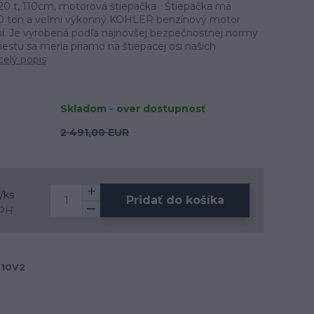
20 t, 110cm, motorová štiepačka Štiepačka má
k 20 ton a veľmi výkonný KOHLER benzínový motor
í. Je vyrobená podľa najnovšej bezpečnostnej normy
iestu sa meria priamo na štiepacej osi našich
celý popis
Skladom - over dostupnosť
2 491,00 EUR
/
ks
Pridať do košíka
DPH
110V2