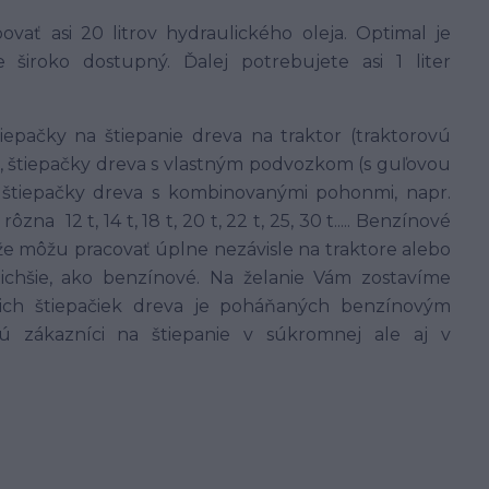
vať asi 20 litrov hydraulického oleja. Optimal je
je široko dostupný. Ďalej potrebujete asi 1 liter
epačky na štiepanie dreva na traktor (traktorovú
, štiepačky dreva s vlastným podvozkom (s guľovou
 štiepačky dreva s kombinovanými pohonmi, napr.
zna 12 t, 14 t, 18 t, 20 t, 22 t, 25, 30 t..... Benzínové
že môžu pracovať úplne nezávisle na traktore alebo
ichšie, ako benzínové. Na želanie Vám zostavíme
ašich štiepačiek dreva je poháňaných benzínovým
 zákazníci na štiepanie v súkromnej ale aj v