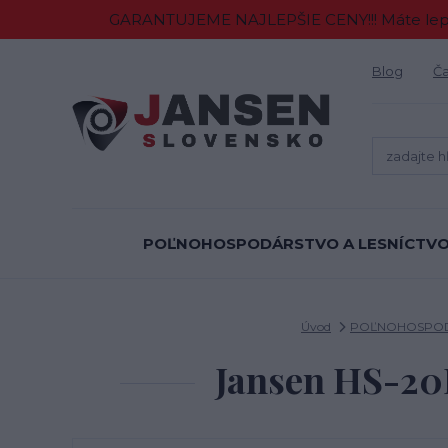
GARANTUJEME NAJLEPŠIE CENY!!! Máte lepšiu
Blog
Ča
POĽNOHOSPODÁRSTVO A LESNÍCTV
Úvod
POĽNOHOSPOD
Jansen HS-20H