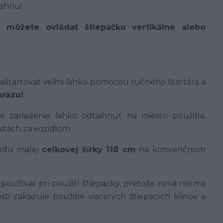
iahnu!
 môžete ovládať štiepačku vertikálne alebo
 naštartovať veľmi ľahko pomocou ručného štartéra a
mrazu!
 zariadenie ľahko odtiahnuť na miesto použitia.
stách za vozidlom.
vodu malej
celkovej šírky 118 cm
na konvenčnom
 používať pri použití štiepačky, pretože nová norma
i zakazuje použitie viacerých štiepacích klinov a