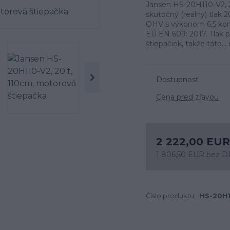
Jansen HS-20H110-V2, 
skutočný (reálny) tla
OHV s výkonom 6,5 kon
EÚ EN 609: 2017. Tlak p
štiepačiek, takže táto...
Dostupnosť
Cena pred zľavou
2 222,00 EUR
1 806,50 EUR
bez 
Číslo produktu:
HS-20H