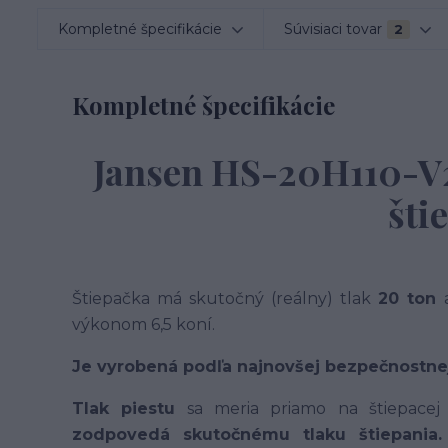
Kompletné špecifikácie
Súvisiaci tovar
2
Kompletné špecifikácie
Jansen HS-20H110-V2
šti
Štiepačka má skutočný (reálny) tlak
20 ton
a
výkonom 6,5 koní.
Je vyrobená podľa najnovšej bezpečnostnej
Tlak piestu
sa meria priamo na štiepacej os
zodpovedá skutočnému tlaku štiepania.