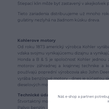
Štiepací klin môže byť zastavený v akejkoľvek 
Tieto zariadenia distribuujeme už mnoho rok
guľatiny nezlyhá na žiadnom kúsku dreva.
Kohlerove motory
Od roku 1873 americký výrobca Kohler vyrába
vďaka svojmu vynikajúcemu dizajnu a vynika
Honda a B & S je spoločnosť Kohler jednou z
motorov záhradnej a krajinnej technike a k
používajú poprední výrobcovia ako John Deere
vyrába benzínové motory - dnes je súčasťou sk
dieselových motorov Lombardini.
Technické údaje:
Náš e-shop a partneri potrebu
Štvortaktný motor OHV, 6,5 koní, 4,8 kW
Palivo: benzín