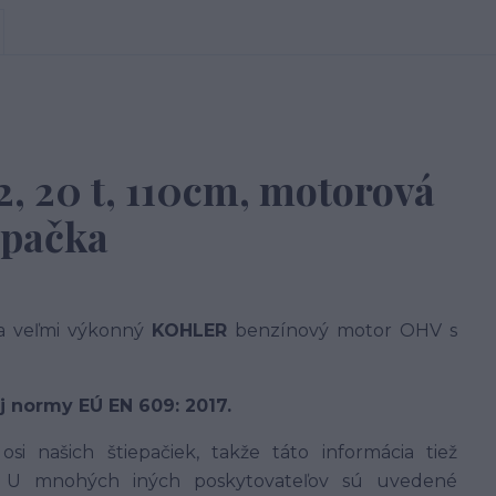
, 20 t, 110cm, motorová
epačka
 veľmi výkonný
KOHLER
benzínový motor OHV s
 normy EÚ EN 609: 2017.
i našich štiepačiek, takže táto informácia tiež
U mnohých iných poskytovateľov sú uvedené