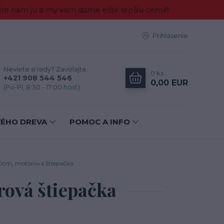
e nám ju a my vám dáme ešte lepšiu cenu!!!
Prihlásenie
Neviete si rady? Zavolajte.
0
ks
+421 908 544 546
0,00 EUR
(Po-Pi, 8:30 - 17:00 hod.)
VÉHO DREVA
POMOC A INFO
10cm, motorová štiepačka
rová štiepačka