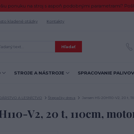
 ponuku na stroj s aspoň podobnými parametrami? Pošlit
sto kladené otázky
Kontakty
Hľadať
O
STROJE A NÁSTROJE
SPRACOVANIE PALIVO
ÁRSTVO A LESNÍCTVO
Štiepačky dreva
Jansen HS-20H110-V2, 20 t, 1
110-V2, 20 t, 110cm, moto