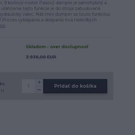
, 9 koňový motor Pásový damper je samohybný a
a uľahčenie tejto funkcie je do stroja zabudovaná
hydraulický valec. Náš mini dumper sa touto funkciou
! Proces vyklápania a sklápania trvá niekoľkých
pis
Skladom - over dostupnosť
3 936,00 EUR
ks
Pridať do košíka
PH