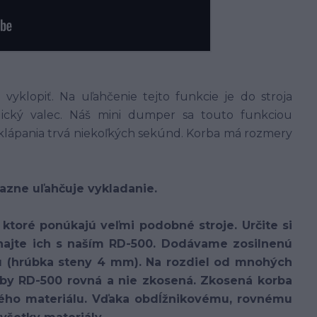
yklopiť. Na uľahčenie tejto funkcie je do stroja
lický valec. Náš mini dumper sa touto funkciou
sklápania trvá niekoľkých sekúnd. Korba má rozmery
razne uľahčuje vykladanie.
ktoré ponúkajú veľmi podobné stroje. Určite si
najte ich s naším RD-500. Dodávame zosilnenú
u (hrúbka steny 4 mm). Na rozdiel od mnohých
orby RD-500 rovná a nie zkosená. Zkosená korba
ého materiálu. Vďaka obdĺžnikovému, rovnému