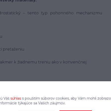
všetky materiály.
rostatický – tento typ pohonného mechanizmu
ou
i preťaženiu
takmer k žiadnemu treniu ako v konvenčnej
i dobré štartovanie (aj pri nízkych teplotách) a
jú Váš
súhlas
s použitím súborov cookies, aby Vám mohli zobrazo
informácie týkajúce sa Vašich záujmov.
rtéra.