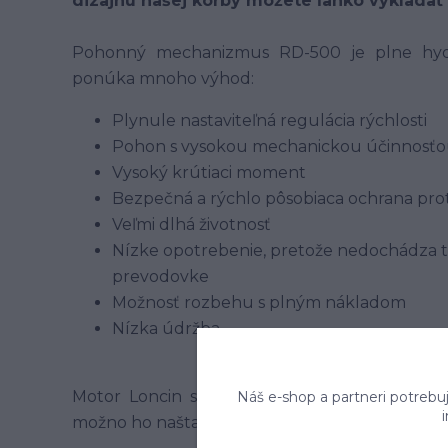
dizajnu našej korby môžete ľahko vykladať 
Pohonný mechanizmus RD-500 je plne hyd
ponúka mnoho výhod:
Plynule nastaviteľná regulácia rýchlosti
Pohon s vysokou mechanickou účinnosť
Vysoký krútiaci moment
Bezpečná a rýchlo pôsobiaca ochrana prot
Veľmi dlhá životnosť
Nízke opotrebenie, pretože nedochádza 
prevodovke
Možnosť rozbehu s plným nákladom
Nízka údržba
Motor Loncin s výkonom 9 HP poskytuje veľm
Náš e-shop a partneri potrebu
možno ho naštartovať pomocou reverzného šta