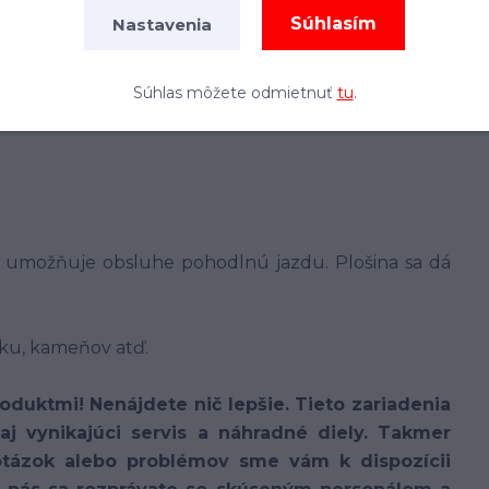
Súhlasím
Nastavenia
dopredu aj dozadu:
Súhlas môžete odmietnuť
tu
.
u, umožňuje obsluhe pohodlnú jazdu. Plošina sa dá
rku, kameňov atď.
oduktmi! Nenájdete nič lepšie. Tieto zariadenia
j vynikajúci servis a náhradné diely. Takmer
tázok alebo problémov sme vám k dispozícii