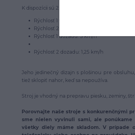
K dispozícii sú 2 rýchlostné stupne pre jazdu 
Rýchlosť 1 vpred: 5 km/h
Rýchlosť 2 vpred: 2,5 km/h
Rýchlosť 1 dozadu: 3 km/h
Rýchlosť 2 dozadu: 1,25 km/h
Jeho jedinečný dizajn s plošinou pre obsluh
tiež sklopiť nahor, keď sa nepoužíva.
Stroj je vhodný na prepravu piesku, zeminy, št
Porovnajte naše stroje s konkurenčnými pr
sme nielen vyvinuli sami, ale ponúkame a
všetky diely máme skladom. V prípade o