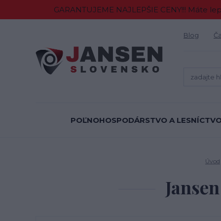
GARANTUJEME NAJLEPŠIE CENY!!! Máte lepšiu
Blog
Ča
POĽNOHOSPODÁRSTVO A LESNÍCTV
Úvod
Jansen