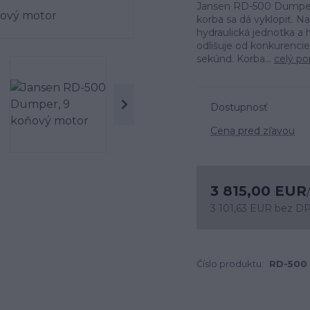
Jansen RD-500 Dumper
korba sa dá vyklopiť. N
hydraulická jednotka a 
odlišuje od konkurencie
sekúnd. Korba...
celý po
Dostupnosť
Cena pred zľavou
3 815,00 EUR
/
3 101,63 EUR
bez D
Číslo produktu:
RD-500