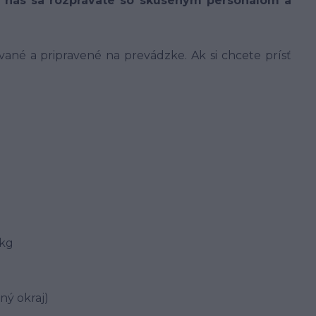
U nás sa rozprávate so skúseným personálom a
é a pripravené na prevádzke. Ak si chcete prísť
 kg
ý okraj)