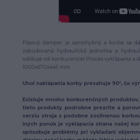
Pásový damper je samohybný a korba sa dá v
zabudovaná hydraulická jednotka a hydrau
odlišuje od konkurencie! Proces vyklápania a 
1000x670x445 mm.
Uhol naklápania korby presahuje 90°, čo vý
Existuje mnoho konkurenčných produktov, 
tieto produkty podrobne prezrite a porov
verziu stroja s podobne zosilnenou korbo
iných ponúk je vyklápacia strana našej k
spôsobuje problémy pri vykladaní objemn