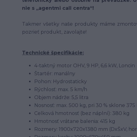
telefonicky alebo osobne na prevádzke. 
nie s „agentmi call centra“!
Takmer všetky naše produkty máme zmontovan
pozrieť produkt, zavolajte!
Technické špecifikácie:
4-taktný motor OHV, 9 HP, 6,6 kW, Loncin
Štartér: manálny
Pohon: Hydrostaticky
Rýchlosť: max. 5 km/h
Objem nádrže: 5,5 litra
Nosnosť: max. 500 kg, pri 30 % sklone 375
Celková hmotnosť (bez náplní): 380 kg
Hmotnosť vrátane balenia: 415 kg
Rozmery: 1900x720x1380 mm (DxŠxV, horn