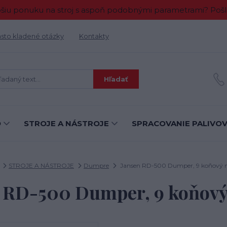
 ponuku na stroj s aspoň podobnými parametrami? Pošlit
sto kladené otázky
Kontakty
Hľadať
O
STROJE A NÁSTROJE
SPRACOVANIE PALIVO
STROJE A NÁSTROJE
Dumpre
Jansen RD-500 Dumper, 9 koňový 
 RD-500 Dumper, 9 koňov