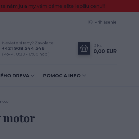
e nám ju a my vám dáme ešte lepšiu cenu!!!
Prihlásenie
Neviete si rady? Zavolajte.
0
ks
+421 908 544 546
0,00 EUR
(Po-Pi, 8:30 - 17:00 hod.)
VÉHO DREVA
POMOC A INFO
motor
ý motor