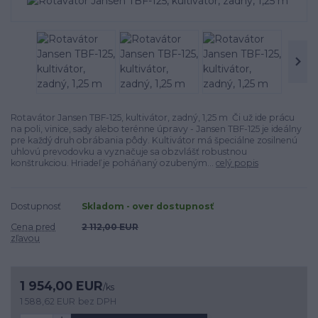
Rotavátor Jansen TBF-125, kultivátor, zadný, 1,25 m Či už ide prácu
na poli, vinice, sady alebo terénne úpravy - Jansen TBF-125 je ideálny
pre každý druh obrábania pôdy. Kultivátor má špeciálne zosilnenú
uhlovú prevodovku a vyznačuje sa obzvlášť robustnou
konštrukciou. Hriadeľ je poháňaný ozubeným...
celý popis
Dostupnosť
Skladom - over dostupnosť
Cena pred
2 112,00 EUR
zľavou
1 954,00 EUR
/
ks
1 588,62 EUR
bez DPH