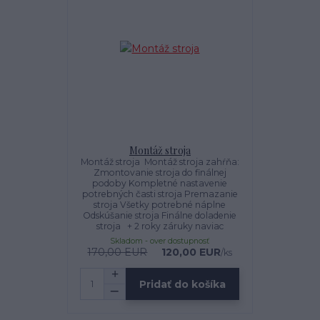
Montáž stroja
Montáž stroja Montáž stroja zahŕňa:
Zmontovanie stroja do finálnej
podoby Kompletné nastavenie
potrebných časti stroja Premazanie
stroja Všetky potrebné náplne
Odskúšanie stroja Finálne doladenie
stroja + 2 roky záruky naviac
Skladom - over dostupnosť
170,00 EUR
120,00 EUR
/
ks
Pridať do košíka