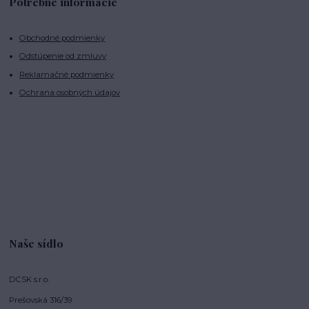
Potrebné informácie
Obchodné podmienky
Odstúpenie od zmluvy
Reklamačné podmienky
Ochrana osobných údajov
Naše sídlo
DCSK s.r.o.
Prešovská 316/39