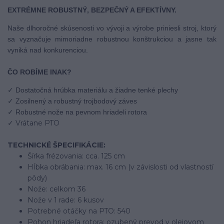
EXTRÉMNE ROBUSTNÝ, BEZPEČNÝ A EFEKTÍVNY.
Naše dlhoročné skúsenosti vo vývoji a výrobe priniesli stroj, ktorý
sa vyznačuje mimoriadne robustnou konštrukciou a jasne tak
vyniká nad konkurenciou.
ČO ROBÍME INAK?
✓ Dostatočná hrúbka materiálu a žiadne tenké plechy
✓ Zosilnený a robustný trojbodový záves
✓ Robustné nože na pevnom hriadeli rotora
✓ Vrátane PTO
TECHNICKÉ ŠPECIFIKÁCIE:
Šírka frézovania: cca. 125 cm
Hĺbka obrábania: max. 16 cm (v závislosti od vlastností
pôdy)
Nože: celkom 36
Nože v 1 rade: 6 kusov
Potrebné otáčky na PTO: 540
Pohon hriadeľa rotora: ozubený prevod v olejovom