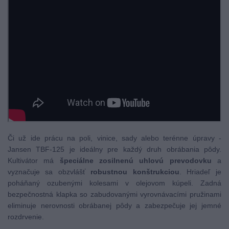
Či už ide prácu na poli, vinice, sady alebo terénne úpravy -
Jansen TBF-125 je ideálny pre každý druh obrábania pôdy.
Kultivátor má
špeciálne zosilnenú uhlovú prevodovku
a
vyznačuje sa obzvlášť
robustnou konštrukciou
. Hriadeľ je
poháňaný ozubenými kolesami v olejovom kúpeli. Zadná
bezpečnostná klapka so zabudovanými vyrovnávacími pružinami
eliminuje nerovnosti obrábanej pôdy a zabezpečuje jej jemné
rozdrvenie.