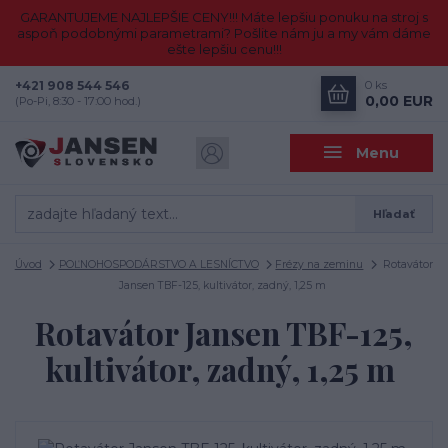
GARANTUJEME NAJLEPŠIE CENY!!! Máte lepšiu ponuku na stroj s
aspoň podobnými parametrami? Pošlite nám ju a my vám dáme
ešte lepšiu cenu!!!
+421 908 544 546
0
ks
0,00 EUR
(Po-Pi, 8:30 - 17:00 hod.)
Menu
Hľadať
Úvod
POĽNOHOSPODÁRSTVO A LESNÍCTVO
Frézy na zeminu
Rotavátor
Jansen TBF-125, kultivátor, zadný, 1,25 m
Rotavátor Jansen TBF-125,
kultivátor, zadný, 1,25 m