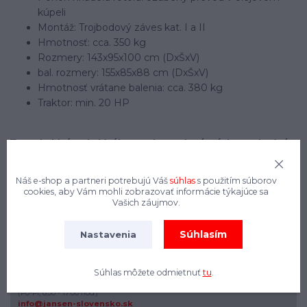
kúpeli
Montáž: Trojbodový záves kat. I a II
Hmotnosť: cca. 350 kg
Rozmery: 143x95x100 cm (DxŠxV)
bal. rozmery: 155x85x88 cm (DxŠxV)
Hmotnosť vrátane balenia: cca. 380 kg
Traktor: min. 20 HP
Tento kultivátor je ideálny pre kompaktné a úzkorozchodné
traktory. Váš traktor by mal mať výkon aspoň 20 koní.
Náš e-shop a partneri potrebujú Váš
súhlas
s použitím súborov
cookies, aby Vám mohli zobrazovať informácie týkajúce sa
Vašich záujmov.
Súhlasím
Nastavenia
Súhlas môžete odmietnuť
tu
.
+421 908 544 546
(Po-Pi, 8:30 - 17:00 hod.)
info@jansen-slovensko.sk