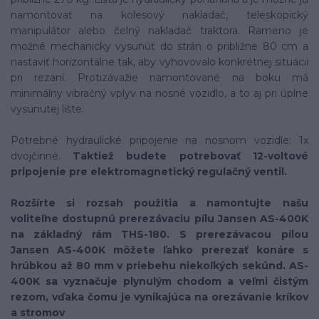
namontovať na kolesový nakladač, teleskopický
manipulátor alebo čelný nakladač traktora. Rameno je
možné mechanicky vysunúť do strán o približne 80 cm a
nastaviť horizontálne tak, aby vyhovovalo konkrétnej situácii
pri rezaní. Protizávažie namontované na boku má
minimálny vibračný vplyv na nosné vozidlo, a to aj pri úplne
vysunutej lište.
Potrebné hydraulické pripojenie na nosnom vozidle: 1x
dvojčinné.
Taktiež budete potrebovať 12-voltové
pripojenie pre elektromagnetický regulačný ventil.
Rozšírte si rozsah použitia a namontujte našu
voliteľne dostupnú prerezávaciu pílu Jansen AS-400K
na základný rám THS-180. S prerezávacou pílou
Jansen AS-400K môžete ľahko prerezať konáre s
hrúbkou až 80 mm v priebehu niekoľkých sekúnd. AS-
400K sa vyznačuje plynulým chodom a veľmi čistým
rezom, vďaka čomu je vynikajúca na orezávanie kríkov
a stromov