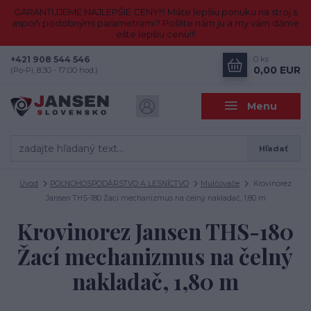
GARANTUJEME NAJLEPŠIE CENY!!! Máte lepšiu ponuku na stroj s
aspoň podobnými parametrami? Pošlite nám ju a my vám dáme
ešte lepšiu cenu!!!
+421 908 544 546
0
ks
0,00 EUR
(Po-Pi, 8:30 - 17:00 hod.)
Menu
Hľadať
Úvod
POĽNOHOSPODÁRSTVO A LESNÍCTVO
Mulčovače
Krovinorez
Jansen THS-180 Žací mechanizmus na čelný nakladač, 1,80 m
Krovinorez Jansen THS-180
Žací mechanizmus na čelný
nakladač, 1,80 m