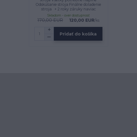
Odskúšanie stroja Finálne doladenie
stroja + 2 roky záruky naviac
Skladom - over dostupnosť
170,00 EUR
120,00 EUR
/
ks
Pridať do košíka