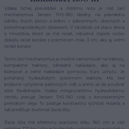
Vďaka tichej prevádzke a čistému rezu je náš žací
mechanizmus Jansen THS-180 ideálny na pravidelnú
údržbu živých plotov a kríkov v súkromných, obecných a
poľnohospodárskych oblastiach. V závislosti od stavu dreva
a množstva, ktoré sa má rezať, robustné čepele nožov
dokážu rezať konáre s priemerom max. 3 cm, ako aj veľmi
tenké konáre.
Tento žací mechanizmus je možné namontovať na traktory,
kompaktné traktory, záhradné nakladače, ako aj na
kolesové a čelné nakladače pomocou Euro úchytu. Je
poháňaný hydraulickým systémom traktora. Má tiež
prídavné uchytenie paletových vidlí, a preto sa dá používať
ešte flexibilnejšie. Vďaka integrovanému hydraulickému
ventilu pracuje Jansen THS-180 vždy s konzistentným
prietokom oleja. To zaisťuje konštantnú rýchlosť rezania a
tak predĺžuje životnosť žacej lišty.
Žacia lišta má efektívnu pracovnú šírku 180 cm a váži
približne 270 kg. Lišta je hydraulicky poháňaná a je možné ju