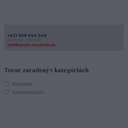
+421 908 544 546
(Po-Pi, 8:30 - 17:00 hod.)
info@jansen-slovensko.sk
Tovar zaradený v kategóriách
Mulčovače
Prerezávacie píly