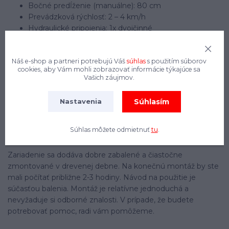
Bočné predĺženie (manuálne): 80 cm
Prevádzková rýchlosť: 2 – 4 km/h
Hydraulické pripojenia: 1x dvojčinné
Vyžaduje sa 12-voltové pripojenie pre
elektromagnetický regulačný ventil
Náš e-shop a partneri potrebujú Váš
súhlas
s použitím súborov
Tlak oleja: 140 – 180 barov
cookies, aby Vám mohli zobrazovať informácie týkajúce sa
Hydraulický prietok: min. 15 l/min
Vašich záujmov.
Hmotnosť: cca 270 kg
Hmotnosť vrátane balenia: cca 305 kg
Súhlasím
Nastavenia
Rozmery balenia: 188 x 77 x 60 cm (D x Š x V)
Súhlas môžete odmietnuť
tu
.
Poznámky:
Zariadenie sa dodáva dobre zabalené a čiastočne
zmontované v drevenej debne. Na konečnú montáž by ste
mali počítať približne 2-3 hodiny. Návod na použitie je
súčasťou balenia. Montáž je relatívne jednoduchá a
nevyžaduje si odborné znalosti. V prípade, že budete
potrebovať pomoc, radi vám pomôžeme.