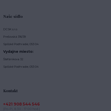
Naše sídlo
DCSK s.r.o.
Prešovská 316/39
Spišské Podhradie, 053 04
Vydajne miesto:
Štefánikova 32
Spišské Podhradie, 053 04
Kontakt
+421 908 544 546
(Po-Pi, 8:30 - 17:00 hod.)