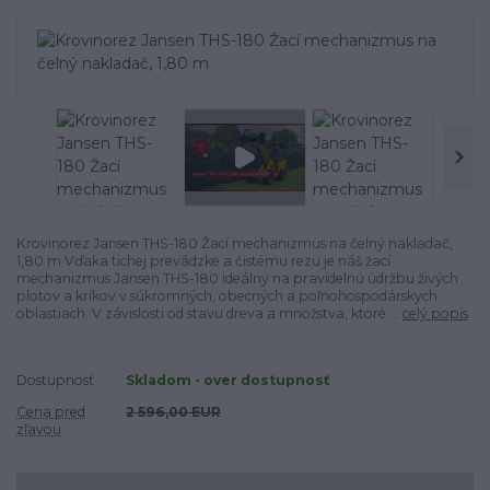
Krovinorez Jansen THS-180 Žací mechanizmus na čelný nakladač,
1,80 m Vďaka tichej prevádzke a čistému rezu je náš žací
mechanizmus Jansen THS-180 ideálny na pravidelnú údržbu živých
plotov a kríkov v súkromných, obecných a poľnohospodárskych
oblastiach. V závislosti od stavu dreva a množstva, ktoré ...
celý popis
Dostupnosť
Skladom - over dostupnosť
Cena pred
2 596,00 EUR
zľavou