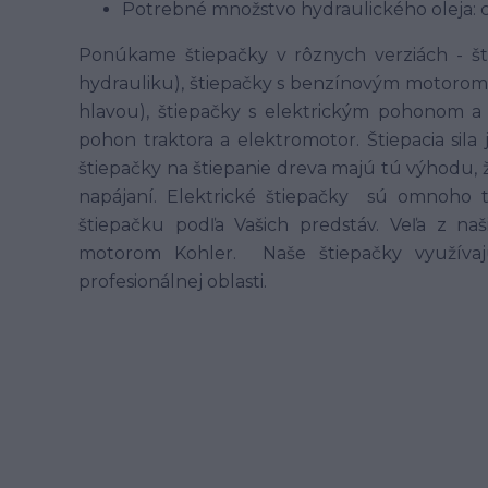
Potrebné množstvo hydraulického oleja: c
Ponúkame štiepačky v rôznych verziách - šti
hydrauliku), štiepačky s benzínovým motorom
hlavou), štiepačky s elektrickým pohonom a
pohon traktora a elektromotor. Štiepacia sila j
štiepačky na štiepanie dreva majú tú výhodu, 
napájaní. Elektrické štiepačky sú omnoho t
štiepačku podľa Vašich predstáv. Veľa z n
motorom Kohler. Naše štiepačky využívajú
profesionálnej oblasti.