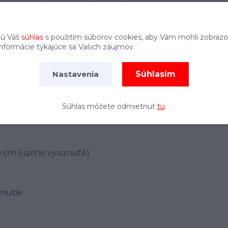
na štiepací klin.
jú Váš
súhlas
s použitím súborov cookies, aby Vám mohli zobrazo
informácie týkajúce sa Vašich záujmov.
Súhlasím
Nastavenia
Súhlas môžete odmietnuť
tu
.
0 cm (úplne vysunuté)
unutie