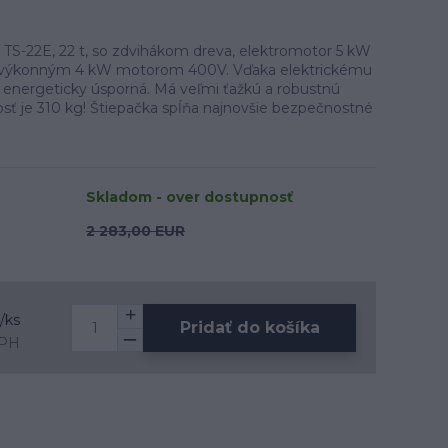
 TS-22E, 22 t, so zdvihákom dreva, elektromotor 5 kW
á výkonným 4 kW motorom 400V. Vďaka elektrickému
a energeticky úsporná. Má veľmi ťažkú a robustnú
osť je 310 kg! Štiepačka spĺňa najnovšie bezpečnostné
Skladom - over dostupnosť
2 283,00 EUR
/
ks
Pridať do košíka
DPH