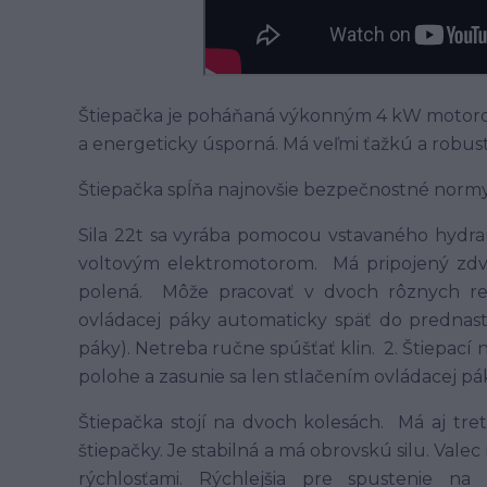
Štiepačka je poháňaná výkonným 4 kW motoro
a energeticky úsporná. Má veľmi ťažkú a robust
Štiepačka spĺňa najnovšie bezpečnostné normy
Sila 22t sa vyrába pomocou vstavaného hydra
voltovým elektromotorom. Má pripojený zdvi
polená. Môže pracovať v dvoch rôznych rež
ovládacej páky automaticky späť do predna
páky). Netreba ručne spúšťať klin. 2. Štiepací
polohe a zasunie sa len stlačením ovládacej pá
Štiepačka stojí na dvoch kolesách. Má aj tre
štiepačky. Je stabilná a má obrovskú silu. Vale
rýchlosťami. Rýchlejšia pre spustenie n