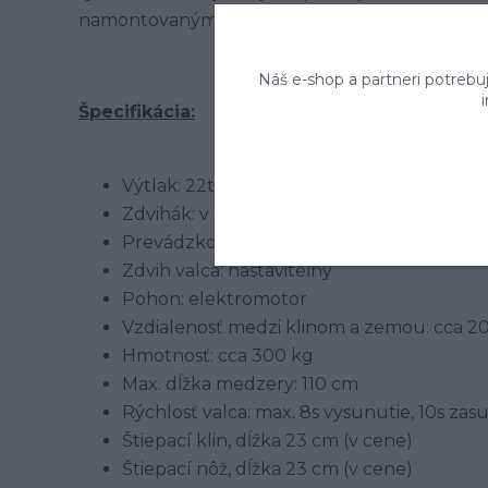
namontovaným klinom a krížom, ktorý sa založí 
Náš e-shop a partneri potrebu
Špecifikácia:
Výtlak: 22t
Zdvihák: v cene
Prevádzkové režimy: 2
Zdvih valca: nastaviteľný
Pohon: elektromotor
Vzdialenosť medzi klinom a zemou: cca 2
Hmotnosť: cca 300 kg
Max. dĺžka medzery: 110 cm
Rýchlosť valca: max. 8s vysunutie, 10s zas
Štiepací klin, dĺžka 23 cm (v cene)
Štiepací nôž, dĺžka 23 cm (v cene)