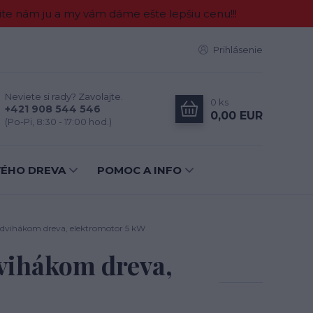
e nám ju a my vám dáme ešte lepšiu cenu!!!
Prihlásenie
Neviete si rady? Zavolajte.
0
ks
+421 908 544 546
0,00 EUR
(Po-Pi, 8:30 - 17:00 hod.)
VÉHO DREVA
POMOC A INFO
 zdvihákom dreva, elektromotor 5 kW
dvihákom dreva,