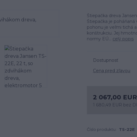
Štiepačka dreva Jansen
Štiepačka je poháňan
pohonu je veľmi tichá 
konštrukciu. Jej hmotn
normy EÚ...
celý popis
Dostupnosť
Cena pred zľavou
2 067,00 EUR
1 680,49 EUR
bez 
Číslo produktu:
TS-22E