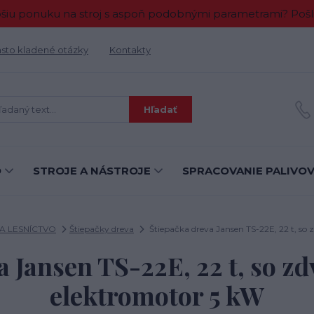
 ponuku na stroj s aspoň podobnými parametrami? Pošlit
sto kladené otázky
Kontakty
Hľadať
O
STROJE A NÁSTROJE
SPRACOVANIE PALIVO
 LESNÍCTVO
Štiepačky dreva
Štiepačka dreva Jansen TS-22E, 22 t, so
a Jansen TS-22E, 22 t, so z
elektromotor 5 kW