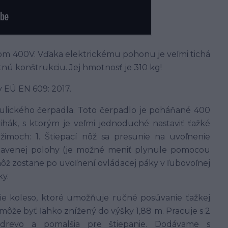
m 400V. Vďaka elektrickému pohonu je veľmi tichá
nú konštrukciu. Jej hmotnosť je 310 kg!
 EÚ EN 609: 2017.
ulického čerpadla. Toto čerpadlo je poháňané 400
hák, s ktorým je veľmi jednoduché nastaviť ťažké
imoch: 1. Štiepací nôž sa presunie na uvoľnenie
stavenej polohy (je možné meniť plynule pomocou
 nôž zostane po uvoľnení ovládacej páky v ľubovoľnej
ky.
tie koleso, ktoré umožňuje ručné posúvanie ťažkej
c môže byť ľahko znížený do výšky 1,88 m. Pracuje s 2
a drevo a pomalšia pre štiepanie. Dodávame s