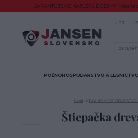
GARANTUJEME NAJLEPŠIE CENY!!! Máte lepšiu
Blog
Ča
POĽNOHOSPODÁRSTVO A LESNÍCTV
Úvod
POĽNOHOSPODÁRSTVO A
Štiepačka drev