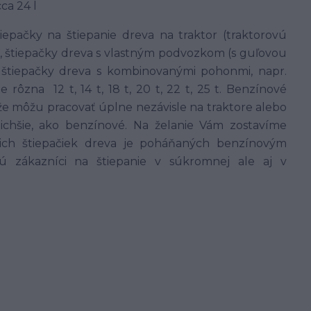
ca 24 l
epačky na štiepanie dreva na traktor (traktorovú
, štiepačky dreva s vlastným podvozkom (s guľovou
 štiepačky dreva s kombinovanými pohonmi, napr.
e rôzna 12 t, 14 t, 18 t, 20 t, 22 t, 25 t. Benzínové
že môžu pracovať úplne nezávisle na traktore alebo
ichšie, ako benzínové. Na želanie Vám zostavíme
ašich štiepačiek dreva je poháňaných benzínovým
 zákazníci na štiepanie v súkromnej ale aj v