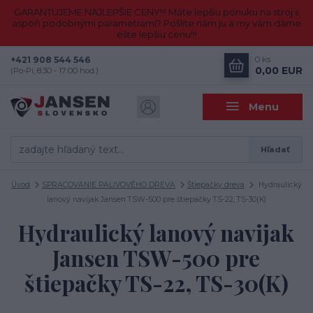
GARANTUJEME NAJLEPŠIE CENY!!! Máte lepšiu ponuku na stroj s
aspoň podobnými parametrami? Pošlite nám ju a my vám dáme
ešte lepšiu cenu!!!
+421 908 544 546
0
ks
0,00 EUR
(Po-Pi, 8:30 - 17:00 hod.)
Menu
Hľadať
Úvod
SPRACOVANIE PALIVOVÉHO DREVA
Štiepačky dreva
Hydraulický
lanový navijak Jansen TSW-500 pre štiepačky TS-22, TS-30(K)
Hydraulický lanový navijak
Jansen TSW-500 pre
štiepačky TS-22, TS-30(K)