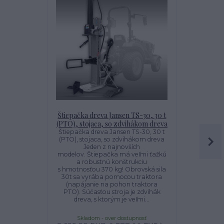
Štiepačka dreva Jansen TS-30, 30 t
Štiepačka d
(PTO), stojaca, so zdvihákom dreva
t kombi 
zd
Štiepačka dreva Jansen TS-30, 30 t
(PTO), stojaca, so zdvihákom dreva
Štiepačka d
Jeden z najnovších
kombi (
modelov. Štiepačka má veľmi ťažkú
zdvihákom
a robustnú konštrukciu
najnovších
s hmotnosťou 370 kg! Obrovská sila
veľmi ťažkú
30t sa vyrába pomocou traktora
s hmotnosťo
(napájanie na pohon traktora
30t s
PTO). Súčasťou stroja je zdvihák
elektromoto
dreva, s ktorým je veľmi...
pomocou tr
Skladom - over dostupnosť
Sklado