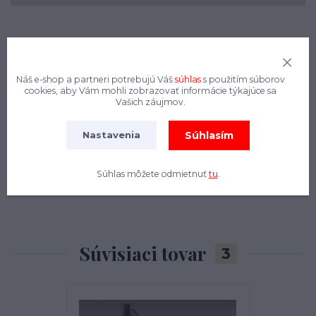
Tovar zaradený v kategóriách
Náš e-shop a partneri potrebujú Váš
súhlas
s použitím súborov
Štiepačky dreva
cookies, aby Vám mohli zobrazovať informácie týkajúce sa
Vašich záujmov.
Štiepačky dreva
Štiepačky dreva
Súhlasím
Nastavenia
Súhlas môžete odmietnuť
tu
.
Súvisiaci tovar
3