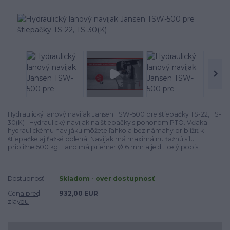
Hydraulický lanový navijak Jansen TSW-500 pre štiepačky TS-22, TS-
30(K) Hydraulický navijak na štiepačky s pohonom PTO. Vďaka
hydraulickému navijáku môžete ľahko a bez námahy priblížiť k
štiepačke aj ťažké polená. Navijak má maximálnu ťažnú silu
približne 500 kg. Lano má priemer Ø 6 mm a je d...
celý popis
Dostupnosť
Skladom - over dostupnosť
Cena pred
932,00 EUR
zľavou