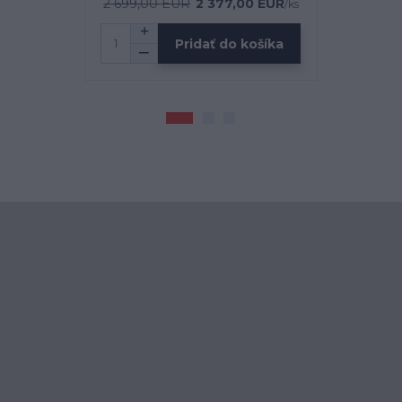
2 699,00 EUR
2 377,00 EUR
2 958,00 
/
ks
Pridať do košíka