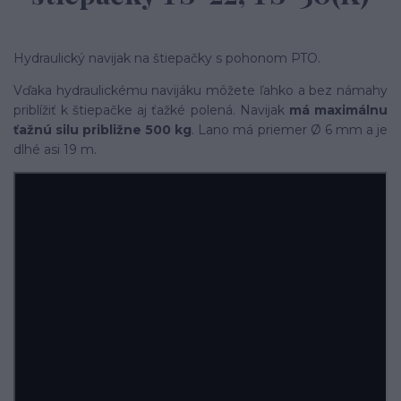
Hydraulický navijak na štiepačky s pohonom PTO.
Vďaka hydraulickému navijáku môžete ľahko a bez námahy
priblížiť k štiepačke aj ťažké polená. Navijak
má maximálnu
ťažnú silu približne 500 kg
. Lano má priemer Ø 6 mm a je
dlhé asi 19 m.