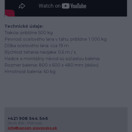
Technické údaje:
Trakcia: približne 500 kg
Pevnosť oceľového lana v ťahu: približne 1 000 kg
Dĺžka oceľového lana: cca 19 m
Rýchlosť ťahania navijaka: 0,6 m / s.
Hadice a montážny návod sú súčasťou balenia
Rozmer balenia: 800 x 600 x 480 mm (dxšxv)
Hmotnosť balenia: 60 kg
+421 908 544 546
(Po-Pi, 8:30 - 17:00 hod.)
info@jansen-slovensko.sk