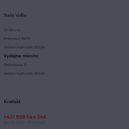
Naše sídlo
DCSK s.r.o.
Prešovská 316/39
Spišské Podhradie, 053 04
Vydajne miesto:
Štefánikova 32
Spišské Podhradie, 053 04
Kontakt
+421 908 544 546
(Po-Pi, 8:30 - 17:00 hod.)