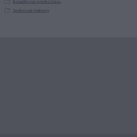
Kosačky na vysokú trávu
Jednoosé traktory