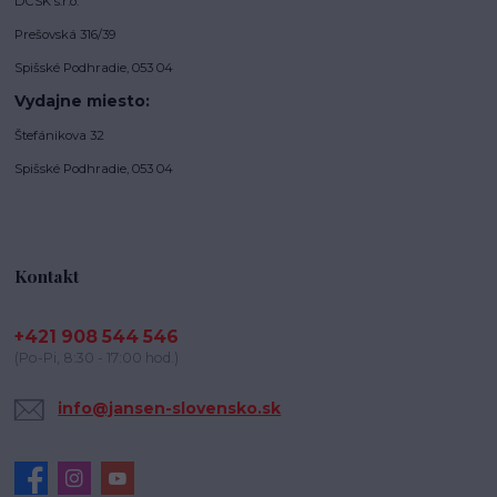
DCSK s.r.o.
Prešovská 316/39
Spišské Podhradie, 053 04
Vydajne miesto:
Štefánikova 32
Spišské Podhradie, 053 04
Kontakt
+421 908 544 546
(Po-Pi, 8:30 - 17:00 hod.)
info@jansen-slovensko.sk