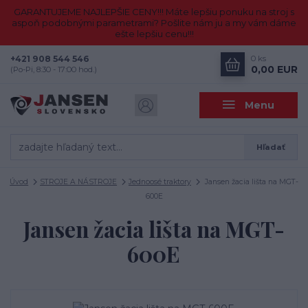
GARANTUJEME NAJLEPŠIE CENY!!! Máte lepšiu ponuku na stroj s
aspoň podobnými parametrami? Pošlite nám ju a my vám dáme
ešte lepšiu cenu!!!
+421 908 544 546
0
ks
0,00 EUR
(Po-Pi, 8:30 - 17:00 hod.)
Menu
Hľadať
Úvod
STROJE A NÁSTROJE
Jednoosé traktory
Jansen žacia lišta na MGT-
600E
Jansen žacia lišta na MGT-
600E