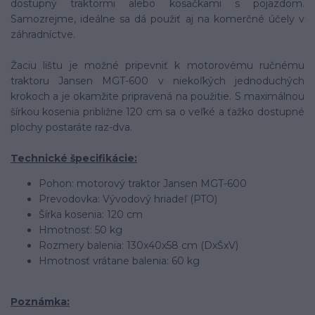
dostupný traktormi alebo kosačkami s pojazdom.
Samozrejme, ideálne sa dá použiť aj na komerčné účely v
záhradníctve.
Žaciu lištu je možné pripevniť k motorovému ručnému
traktoru Jansen MGT-600 v niekoľkých jednoduchých
krokoch a je okamžite pripravená na použitie. S maximálnou
šírkou kosenia približne 120 cm sa o veľké a ťažko dostupné
plochy postaráte raz-dva.
Technické špecifikácie:
Pohon: motorový traktor Jansen MGT-600
Prevodovka: Vývodový hriadeľ (PTO)
Šírka kosenia: 120 cm
Hmotnosť: 50 kg
Rozmery balenia: 130x40x58 cm (DxŠxV)
Hmotnosť vrátane balenia: 60 kg
Poznámka: