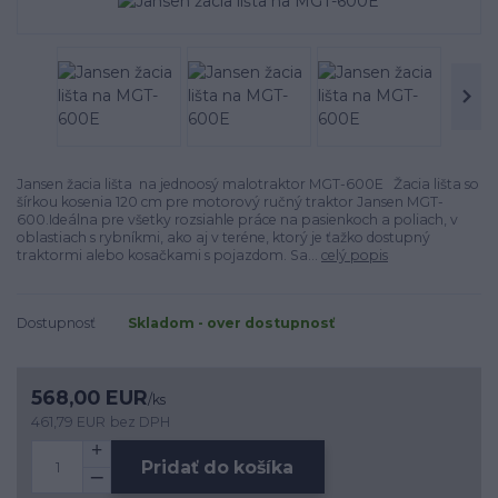
Jansen žacia lišta na jednoosý malotraktor MGT-600E Žacia lišta so
šírkou kosenia 120 cm pre motorový ručný traktor Jansen MGT-
600.Ideálna pre všetky rozsiahle práce na pasienkoch a poliach, v
oblastiach s rybníkmi, ako aj v teréne, ktorý je ťažko dostupný
traktormi alebo kosačkami s pojazdom. Sa...
celý popis
Dostupnosť
Skladom - over dostupnosť
568,00 EUR
/
ks
461,79 EUR
bez DPH
Pridať do košíka