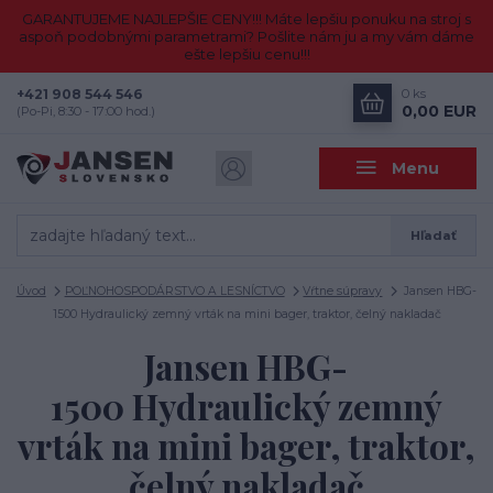
GARANTUJEME NAJLEPŠIE CENY!!! Máte lepšiu ponuku na stroj s
aspoň podobnými parametrami? Pošlite nám ju a my vám dáme
ešte lepšiu cenu!!!
+421 908 544 546
0
ks
0,00 EUR
(Po-Pi, 8:30 - 17:00 hod.)
Menu
Hľadať
Úvod
POĽNOHOSPODÁRSTVO A LESNÍCTVO
Vŕtne súpravy
Jansen HBG-
1500 Hydraulický zemný vrták na mini bager, traktor, čelný nakladač
Jansen HBG-
1500 Hydraulický zemný
vrták na mini bager, traktor,
čelný nakladač