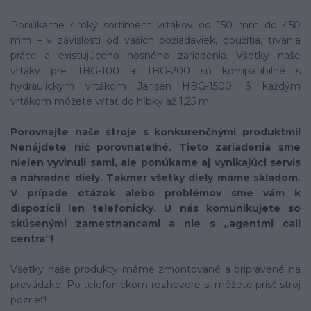
Ponúkame široký sortiment vrtákov od 150 mm do 450
mm – v závislosti od vašich požiadaviek, použitia, trvania
práce a existujúceho nosného zariadenia. Všetky naše
vrtáky pre TBG-100 a TBG-200 sú kompatibilné s
hydraulickým vrtákom Jansen HBG-1500. S každým
vrtákom môžete vŕtať do hĺbky až 1,25 m.
Porovnajte naše stroje s konkurenčnými produktmi!
Nenájdete nič porovnateľné. Tieto zariadenia sme
nielen vyvinuli sami, ale ponúkame aj vynikajúci servis
a náhradné diely. Takmer všetky diely máme skladom.
V prípade otázok alebo problémov sme vám k
dispozícii len telefonicky. U nás komunikujete so
skúsenými zamestnancami a nie s „agentmi call
centra“!
Všetky naše produkty máme zmontované a pripravené na
prevádzke. Po telefonickom rozhovore si môžete prísť stroj
pozrieť!