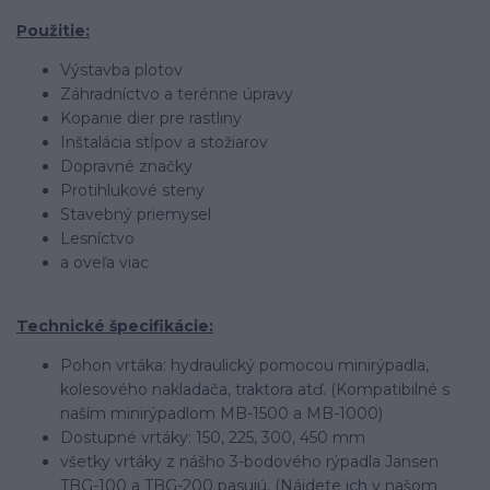
Použitie:
Výstavba plotov
Záhradníctvo a terénne úpravy
Kopanie dier pre rastliny
Inštalácia stĺpov a stožiarov
Dopravné značky
Protihlukové steny
Stavebný priemysel
Lesníctvo
a oveľa viac
Technické špecifikácie:
Pohon vrtáka: hydraulický pomocou minirýpadla,
kolesového nakladača, traktora atď. (Kompatibilné s
naším minirýpadlom MB-1500 a MB-1000)
Dostupné vrtáky: 150, 225, 300, 450 mm
všetky vrtáky z nášho 3-bodového rýpadla Jansen
TBG-100 a TBG-200 pasujú. (Nájdete ich v našom