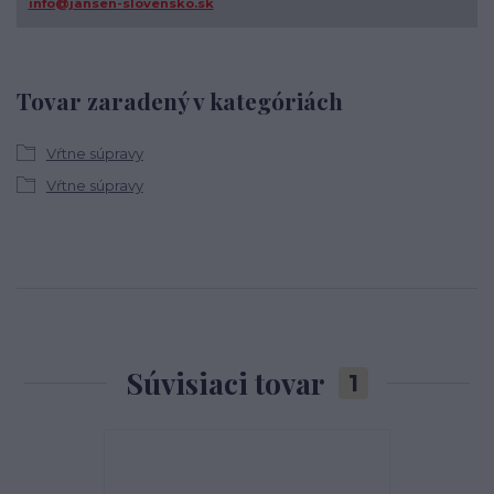
info@jansen-slovensko.sk
Tovar zaradený v kategóriách
Vŕtne súpravy
Vŕtne súpravy
Súvisiaci tovar
1