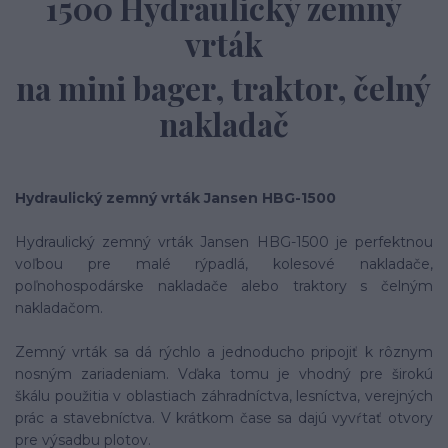
1500 Hydraulický zemný
vrták
na mini bager, traktor, čelný
nakladač
Hydraulický zemný vrták Jansen HBG-1500
Hydraulický zemný vrták Jansen HBG-1500 je perfektnou
voľbou pre malé rýpadlá, kolesové nakladače,
poľnohospodárske nakladače alebo traktory s čelným
nakladačom.
Zemný vrták sa dá rýchlo a jednoducho pripojiť k rôznym
nosným zariadeniam. Vďaka tomu je vhodný pre širokú
škálu použitia v oblastiach záhradníctva, lesníctva, verejných
prác a stavebníctva. V krátkom čase sa dajú vyvŕtať otvory
pre výsadbu plotov.