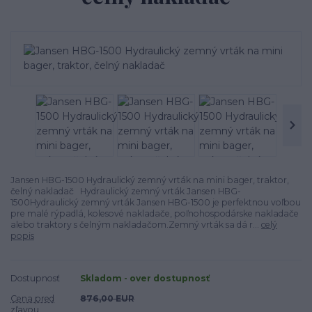
Jansen HBG-1500 Hydraulický zemný vrták na mini bager, traktor,
čelný nakladač Hydraulický zemný vrták Jansen HBG-
1500Hydraulický zemný vrták Jansen HBG-1500 je perfektnou voľbou
pre malé rýpadlá, kolesové nakladače, poľnohospodárske nakladače
alebo traktory s čelným nakladačom.Zemný vrták sa dá r...
celý
popis
Dostupnosť
Skladom - over dostupnosť
Cena pred
876,00 EUR
zľavou