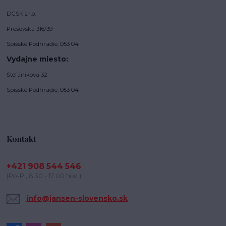
DCSK s.r.o.
Prešovská 316/39
Spišské Podhradie, 053 04
Vydajne miesto:
Štefánikova 32
Spišské Podhradie, 053 04
Kontakt
+421 908 544 546
(Po-Pi, 8:30 - 17:00 hod.)
info@jansen-slovensko.sk