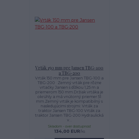
Vrták 150 mm pre Jansen TBG-100
a TBG-200
Vrták 150 mm pre Jansen TBG-100 a
TBG-200 Zemný vrták pre rôzne
vrtačky Jansen s dĺžkou 1,25 m a
priemerom 150 mm.Držiak vrtáka je
okrúhly a má vnútorný priemer 51
mm.Zemný vrták je kompatibilný s
nasledujúcimi strojmi: Vrták za
traktor Jansen TBG-100 Vrták za
traktor Jansen TBG-200 Hydraulická
v...
Skladom - over dostupnosť
134,00 EUR
/
ks