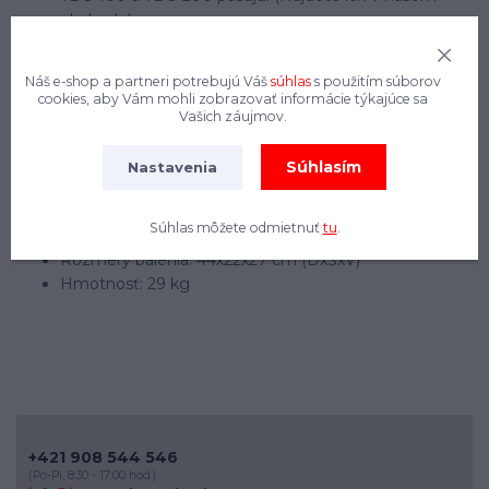
obchode)
Vrátane 2 vhodných hydraulických hadíc (každá 160
cm)
Náš e-shop a partneri potrebujú Váš
súhlas
s použitím súborov
Hĺbka vŕtania: cca 1,25 m
cookies, aby Vám mohli zobrazovať informácie týkajúce sa
Rýchlosť otáčania: 5-300 ot./min.
Vašich záujmov.
Krútiaci moment: 370 Nm
Výkon: max. 10 kW
Súhlasím
Nastavenia
Prevádzkový tlak: 180 barov
Prietok oleja: od cca 15 litrov/minútu, max. 60
Súhlas môžete odmietnuť
tu
.
litrov/minútu
Rozmery balenia: 44x22x27 cm (DxŠxV)
Hmotnosť: 29 kg
+421 908 544 546
(Po-Pi, 8:30 - 17:00 hod.)