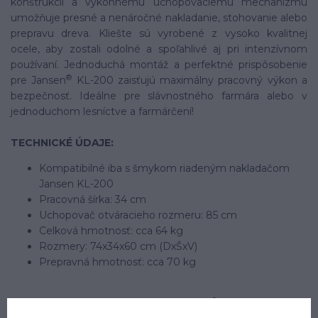
konštrukcii a výkonnému uchopovaciemu mechanizmu
umožňuje presné a nenáročné nakladanie, stohovanie alebo
prepravu dreva. Kliešte sú vyrobené z vysoko kvalitnej
ocele, aby zostali odolné a spoľahlivé aj pri intenzívnom
používaní. Jednoduchá montáž a perfektné prispôsobenie
®
pre Jansen
KL-200 zaisťujú maximálny pracovný výkon a
bezpečnosť. Ideálne pre slávnostného farmára alebo v
jednoduchom lesníctve a farmárčení!
TECHNICKÉ ÚDAJE:
Kompatibilné iba s šmykom riadeným nakladačom
Jansen KL-200
Pracovná šírka: 34 cm
Uchopovač otváracieho rozmeru: 85 cm
Celková hmotnosť: cca 64 kg
Rozmery: 74x34x60 cm (DxŠxV)
Prepravná hmotnosť: cca 70 kg
®
Maximalizujte efektivitu svojho Jansena
KL-200 šmykom