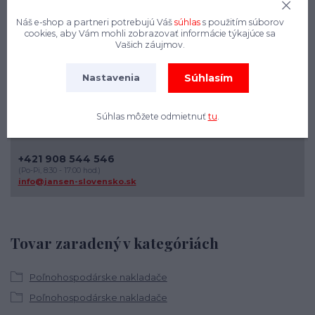
riadený nakladač a prispôsobte ho vašim špecifickým
požiadavkám.
Náš e-shop a partneri potrebujú Váš
súhlas
s použitím súborov
cookies, aby Vám mohli zobrazovať informácie týkajúce sa
Vašich záujmov.
Súhlasím
Nastavenia
Súhlas môžete odmietnuť
tu
.
+421 908 544 546
(Po-Pi, 8:30 - 17:00 hod.)
info@jansen-slovensko.sk
Tovar zaradený v kategóriách
Poľnohospodárske nakladače
Poľnohospodárske nakladače