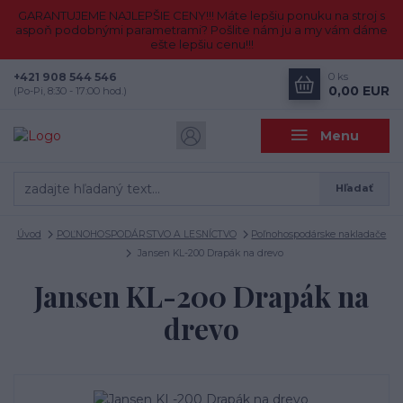
GARANTUJEME NAJLEPŠIE CENY!!! Máte lepšiu ponuku na stroj s
aspoň podobnými parametrami? Pošlite nám ju a my vám dáme
ešte lepšiu cenu!!!
+421 908 544 546
0
ks
0,00 EUR
(Po-Pi, 8:30 - 17:00 hod.)
Menu
Hľadať
Úvod
POĽNOHOSPODÁRSTVO A LESNÍCTVO
Poľnohospodárske nakladače
Jansen KL-200 Drapák na drevo
Jansen KL-200 Drapák na
drevo