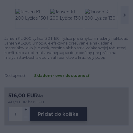
Jansen KL-200 Lyžica 130 l 130 l lyžica pre šmykom riadený nakladač
Jansen KL-200 umožňuje efektívne presúvanie a nakladanie
materiálov, ako je piesok, zemina alebo štrk. Vďaka svojej robustnej
konštrukcii a optimalizovanej kapacite je ideálny pre prácu na
malých stavbách alebo v záhradníctve a kra...
celý popis
Dostupnosť
Skladom - over dostupnosť
516,00 EUR
/
ks
419,51 EUR
bez DPH
Pridať do košíka