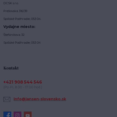
DCSK s.r.o.
Prešovská 316/39
Spišské Podhradie, 053 04
Vydajne miesto:
Štefánikova 32
Spišské Podhradie, 053 04
Kontakt
+421 908 544 546
(Po-Pi, 8:30 - 17:00 hod.)
info@jansen-slovensko.sk