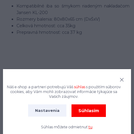
Kompatibilné iba so šmykom riadeným nakladačom
Jansen KL-200
Rozmery balenia: 80x80x65 cm (DxŠxV)
Celková hmotnosť: cca 35kg
Prepravná hmotnosť: cca 37 kg
+421 908 544 546
(Po-Pi, 8:30 - 17:00 hod.)
Náš e-shop a partneri potrebujú Váš
súhlas
s použitím súborov
info@jansen-slovensko.sk
cookies, aby Vám mohli zobrazovať informácie týkajúce sa
Vašich záujmov.
Súhlasím
Nastavenia
Tovar zaradený v kategóriách
Súhlas môžete odmietnuť
tu
.
Poľnohospodárske nakladače