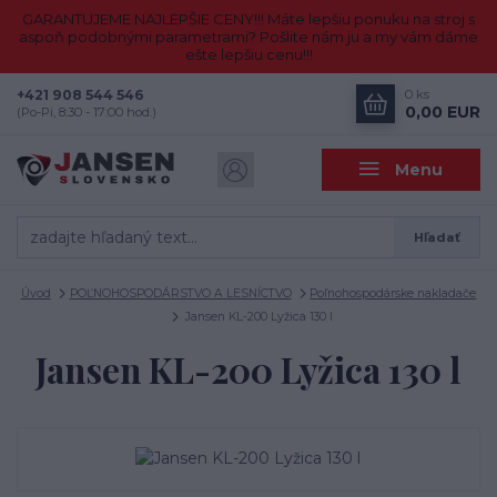
GARANTUJEME NAJLEPŠIE CENY!!! Máte lepšiu ponuku na stroj s
aspoň podobnými parametrami? Pošlite nám ju a my vám dáme
ešte lepšiu cenu!!!
+421 908 544 546
0
ks
0,00 EUR
(Po-Pi, 8:30 - 17:00 hod.)
Menu
Hľadať
Úvod
POĽNOHOSPODÁRSTVO A LESNÍCTVO
Poľnohospodárske nakladače
Jansen KL-200 Lyžica 130 l
Jansen KL-200 Lyžica 130 l