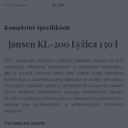
Číslo produktu:
KL-200
Kompletné špecifikácie
Jansen KL-200 Lyžica 130 l
130 l lyžica pre šmykom riadený nakladač Jansen KL-200
umožňuje efektívne presúvanie a nakladanie materiálov,
ako je piesok, zemina alebo štrk. Vďaka svojej robustnej
konštrukcii a optimalizovanej kapacite je ideálny pre prácu
na malých stavbách alebo v záhradníctve a krajinnej úprave.
Tento prídavný komponent zvyšuje všestrannosť Jansen
KL-200 a uľahčuje presnú prácu v stiesnených priestoroch -
ideálne pre profesionálov a ambicióznych domácich
majstrov.
TECHNICKÉ ÚDAJE: