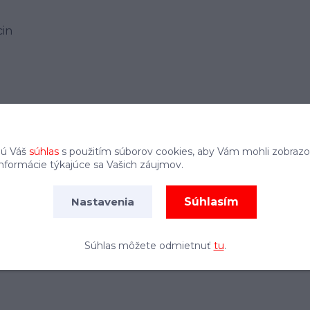
cin
jú Váš
súhlas
s použitím súborov cookies, aby Vám mohli zobrazo
informácie týkajúce sa Vašich záujmov.
Súhlasím
Nastavenia
možné rozmetanie)
ŠxV)
Súhlas môžete odmietnuť
tu
.