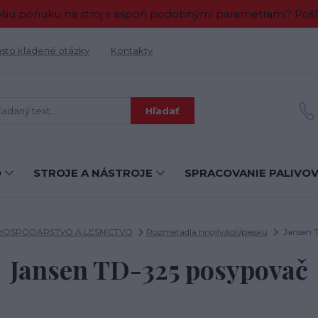
 ponuku na stroj s aspoň podobnými parametrami? Pošlit
sto kladené otázky
Kontakty
Hľadať
O
STROJE A NÁSTROJE
SPRACOVANIE PALIVO
OSPODÁRSTVO A LESNÍCTVO
Rozmetadla hnojív/soli/piesku
Jansen 
Jansen TD-325 posypovač