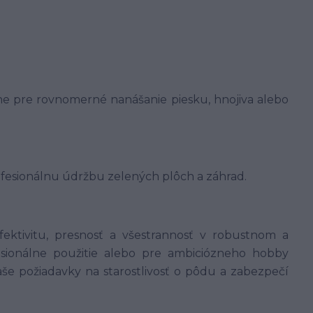
eálne pre rovnomerné nanášanie piesku, hnojiva alebo
fesionálnu údržbu zelených plôch a záhrad.
ektivitu, presnosť a všestrannosť v robustnom a
esionálne použitie alebo pre ambiciózneho hobby
aše požiadavky na starostlivosť o pôdu a zabezpečí