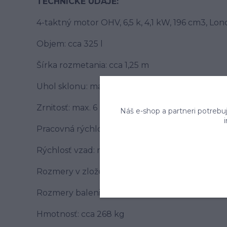
TECHNICKÉ ÚDAJE:
4-taktný motor OHV, 6,5 k, 4,1 kW, 196 cm3, Lon
Objem: cca 325 l
Šírka rozmetania: cca 1,25 m
Uhol sklonu: max. 25°
Zrnitosť: max. 6 mm
Náš e-shop a partneri potrebu
Pracovná rýchlosť: max. 6 km/h
Rýchlosť vzad: max. 2 km/h (pri cúvaní nieje 
Rozmery v zloženom stave: 230x86x112 cm (Dx
Rozmery balenia: 235x92x122 cm (DxŠxV)
Hmotnosť: cca 268 kg