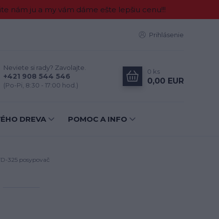
e nám ju a my vám dáme ešte lepšiu cenu!!!
Prihlásenie
Neviete si rady? Zavolajte.
0
ks
+421 908 544 546
0,00 EUR
(Po-Pi, 8:30 - 17:00 hod.)
VÉHO DREVA
POMOC A INFO
TD-325 posypovač