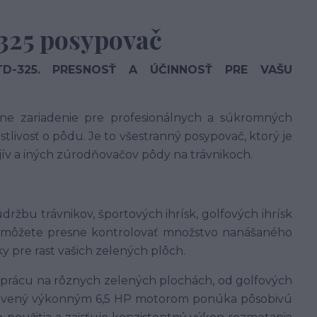
325 posypovač
-325.
PRESNOSŤ A ÚČINNOSŤ PRE VAŠU
ne zariadenie pre profesionálnych a súkromných
stlivosť o pôdu.
Je to všestranný posypovač, ktorý je
jív a iných zúrodňovačov pôdy na trávnikoch.
držbu trávnikov, športových ihrísk, golfových ihrísk
 môžete presne kontrolovať množstvo nanášaného
y pre rast vašich zelených plôch.
prácu na rôznych zelených plochách, od golfových
avený výkonným 6,5 HP motorom ponúka pôsobivú