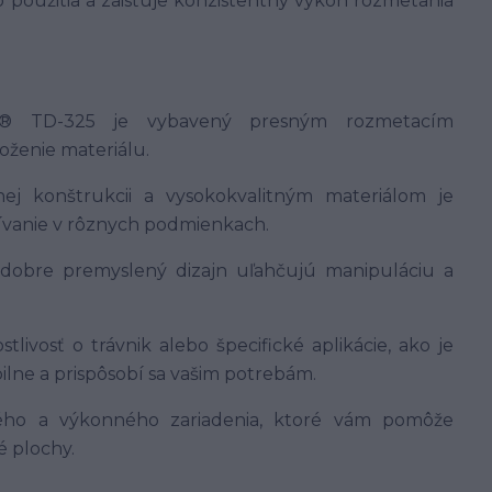
použitia a zaisťuje konzistentný výkon rozmetania
sen® TD-325 je vybavený presným rozmetacím
ženie materiálu.
nej konštrukcii a vysokokvalitným materiálom je
vanie v rôznych podmienkach.
a dobre premyslený dizajn uľahčujú manipuláciu a
tlivosť o trávnik alebo špecifické aplikácie, ako je
ilne a prispôsobí sa vašim potrebám.
vého a výkonného zariadenia, ktoré vám pomôže
é plochy.