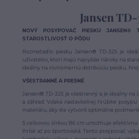
Jansen TD-
NOVÝ POSYPOVAČ PIESKU JANSEN® TD
STAROSTLIVOSŤ O PÔDU
Rozmetadlo piesku Jansen® TD-325 je ideál
užívateľov, ktorí majú najvyššie nároky na staro
ideálny na rovnomernú distribúciu piesku, hno
VŠESTRANNÉ A PRESNÉ
Jansen® TD-325 je všestranný a je ideálny na ú
a záhrad.
Vďaka nastaviteľnej hrúbke posypu
materiálu, aby ste vytvorili optimálne podmienk
S celkovou šírkou 86 cm umožňuje efektívnu 
ihrísk až po športoviská.
Tento posypovač vyb