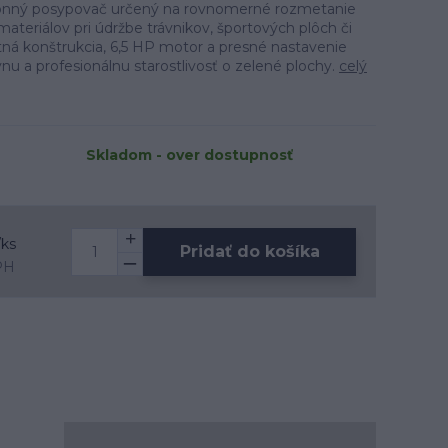
onný posypovač určený na rovnomerné rozmetanie
 materiálov pri údržbe trávnikov, športových plôch či
tná konštrukcia, 6,5 HP motor a presné nastavenie
nu a profesionálnu starostlivosť o zelené plochy.
celý
Skladom - over dostupnosť
/
ks
Pridať do košíka
PH