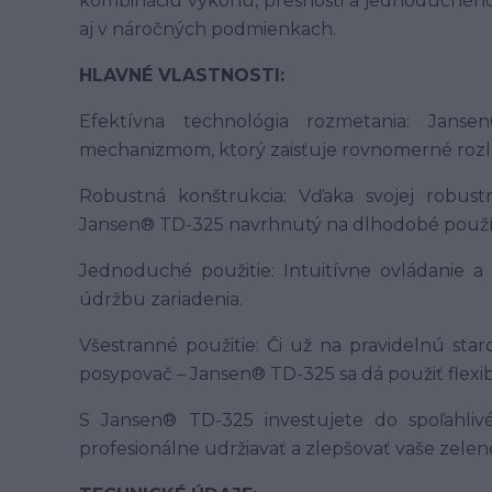
kombináciu výkonu, presnosti a jednoduchého 
aj v náročných podmienkach.
HLAVNÉ VLASTNOSTI:
Efektívna technológia rozmetania: Jan
mechanizmom, ktorý zaisťuje rovnomerné rozlo
Robustná konštrukcia: Vďaka svojej robust
Jansen® TD-325 navrhnutý na dlhodobé použí
Jednoduché použitie: Intuitívne ovládanie 
údržbu zariadenia.
Všestranné použitie: Či už na pravidelnú staros
posypovač – Jansen® TD-325 sa dá použiť flexib
S Jansen® TD-325 investujete do spoľahli
profesionálne udržiavať a zlepšovať vaše zelen