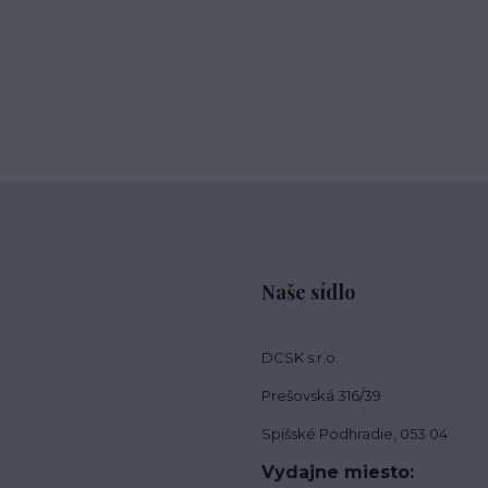
Naše sídlo
DCSK s.r.o.
Prešovská 316/39
Spišské Podhradie, 053 04
Vydajne miesto: