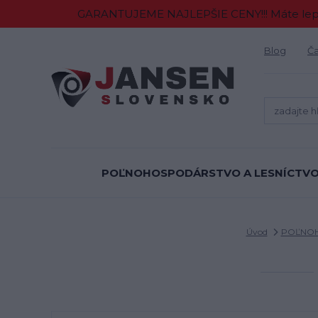
GARANTUJEME NAJLEPŠIE CENY!!! Máte lepšiu
Blog
Ča
POĽNOHOSPODÁRSTVO A LESNÍCTV
Úvod
POĽNOH