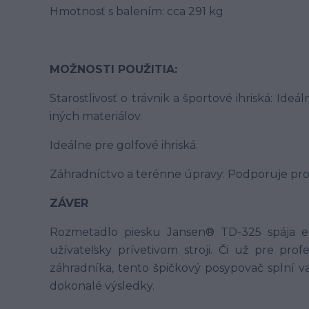
Hmotnosť s balením: cca 291 kg
MOŽNOSTI POUŽITIA:
Starostlivosť o trávnik a športové ihriská: Id
iných materiálov.
Ideálne pre golfové ihriská.
Záhradníctvo a terénne úpravy: Podporuje pro
ZÁVER
Rozmetadlo piesku Jansen® TD-325 spája ef
užívateľsky prívetivom stroji.
Či už pre prof
záhradníka, tento špičkový posypovač splní v
dokonalé výsledky.