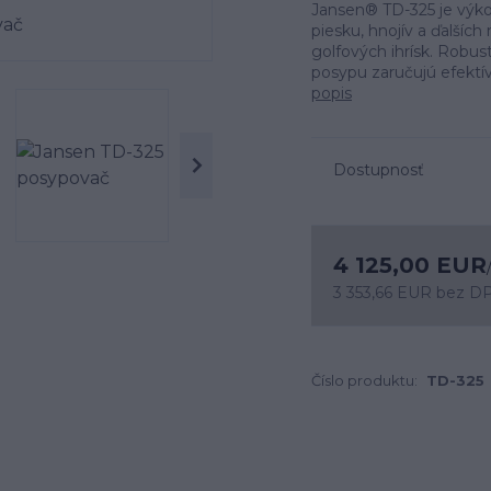
Jansen® TD-325 je výk
piesku, hnojív a ďalších
golfových ihrísk. Robus
posypu zaručujú efektív
popis
Dostupnosť
4 125,00 EUR
3 353,66 EUR
bez D
Číslo produktu:
TD-325