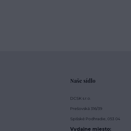
Naše sídlo
DCSK s.r.o.
Prešovská 316/39
Spišské Podhradie, 053 04
Vydajne miesto: