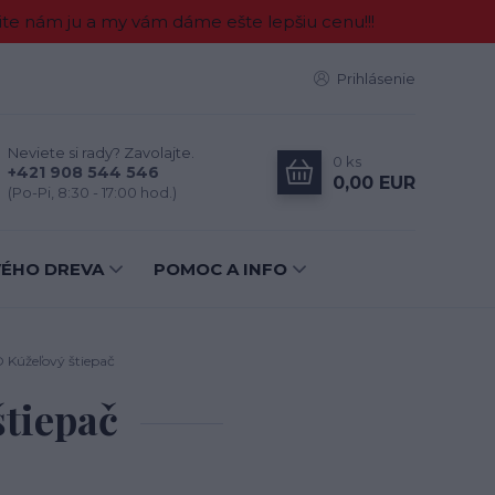
e nám ju a my vám dáme ešte lepšiu cenu!!!
Prihlásenie
Neviete si rady? Zavolajte.
0
ks
+421 908 544 546
0,00 EUR
(Po-Pi, 8:30 - 17:00 hod.)
VÉHO DREVA
POMOC A INFO
Kúžeľový štiepač
tiepač