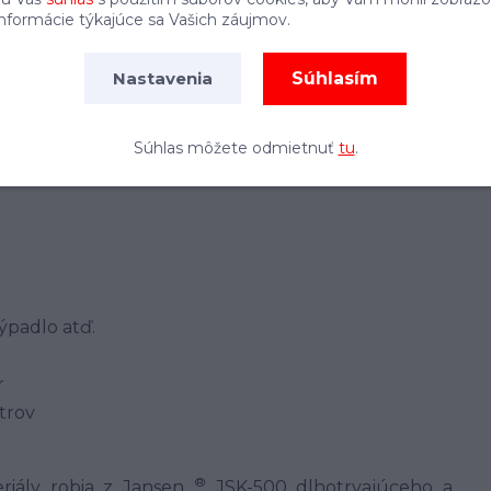
informácie týkajúce sa Vašich záujmov.
Súhlasím
Nastavenia
Súhlas môžete odmietnuť
tu
.
ýpadlo atď.
r
itrov
®
riály robia z Jansen
JSK-500 dlhotrvajúceho a