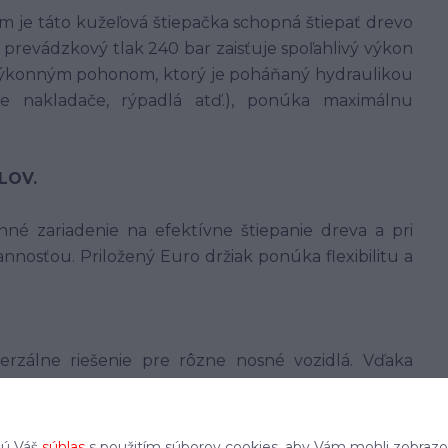
je táto kužeľová štiepačka schopná štiepať drevo
prevádzkový tlak 240 bar zaisťuje spoľahlivý výkon
výkonným pohonom, ktorý je poháňaný hydraulikou
ske nakladače, rýpadlá atď.), ponúka maximálnu
LOV.
né zariadenie na efektívne štiepanie dreva a pri
nnosťou. Priložený Euro držiak ponúka flexibilitu a
rzálne riešenie pre rôzne nosné vozidlá. Vďaka
ožno kužeľovú štiepačku jednoducho pripojiť k
ozidlám s príslušnou eurozásuvkou. Táto možnosť
itu pri použití rozdeľovača kužeľa.
jú Váš
súhlas
s použitím súborov cookies, aby Vám mohli zobrazo