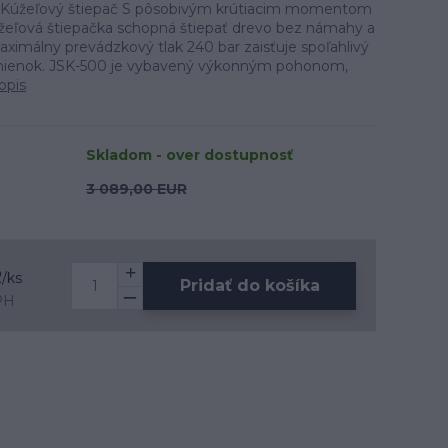
Kúžeľový štiepač S pôsobivým krútiacim momentom
žeľová štiepačka schopná štiepať drevo bez námahy a
ximálny prevádzkový tlak 240 bar zaisťuje spoľahlivý
mienok. JSK-500 je vybavený výkonným pohonom,
opis
Skladom - over dostupnosť
3 089,00 EUR
R
/
ks
Pridať do košíka
PH