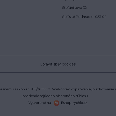
Štefánikova 32
Spišské Podhradie, 053 04
Upravit sběr cookies.
skému zákonu č. 185/2015 Z.z. Akékoľvek kopírovanie, publikovanie al
predchádzajúceho písomného súhlasu.
Vytvorené na
Eshop-rychlo.sk