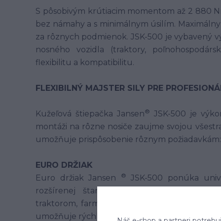
S pôsobivým krútiacim momentom až 2 880 Nm 
bez námahy a s minimálnym úsilím. Maximálny 
za rôznych podmienok. JSK-500 je vybavený 
nosného vozidla (traktory, poľnohospodár
flexibilitu a kompatibilitu.
FLEXIBILNÝ MAJSTER SILY PRE PROFESIONÁ
®
Kužeľová štiepačka Jansen
JSK-500 je výkon
montáži na rôzne nosiče zaujme svojou všestra
umožňuje prispôsobenie rôznym požiadavkám:
EURO DRŽIAK
®
Euro držiak Jansen
JSK-500 ponúka unive
rozšírenej štandardizácii eurozásuviek m
traktorom, farmárskym nakladačom a iným v
umožňuje rýchlu konverziu a maximálnu flexibil
Náš e-shop a partneri potrebu