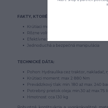
FAKTY, KTORÉ HOVORIA ZA SEBE!
Krútiaci moment 2 880 Nm
Rôzne voliteľné možnosti upevnenia
Efektívne v prevádzke
Jednoduchá a bezpečná manipulácia
TECHNICKÉ DÁTA:
Pohon: Hydraulika cez traktor, nakladač, r
Krútiaci moment: max 2 880 Nm
Prevádzkový tlak: min. 180 až max. 240 ba
Potrebný prietok oleja: min.30 až max.75 l
Hmotnosť: cca 130 kg
Robustná konštrukcia a vysokokvalitné mate