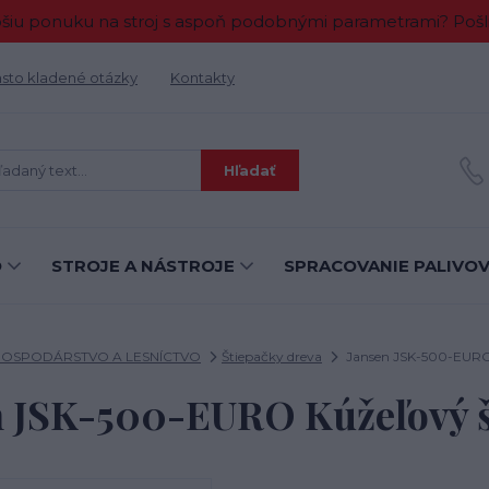
 ponuku na stroj s aspoň podobnými parametrami? Pošlit
sto kladené otázky
Kontakty
Hľadať
O
STROJE A NÁSTROJE
SPRACOVANIE PALIVO
OSPODÁRSTVO A LESNÍCTVO
Štiepačky dreva
Jansen JSK-500-EURO 
n JSK-500-EURO Kúžeľový š