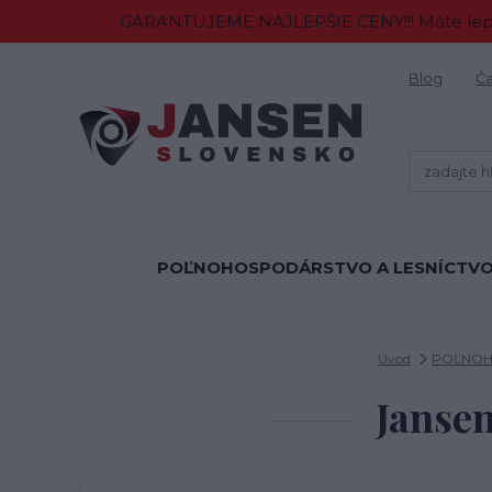
GARANTUJEME NAJLEPŠIE CENY!!! Máte lepšiu
Blog
Ča
POĽNOHOSPODÁRSTVO A LESNÍCTV
Úvod
POĽNOH
Janse