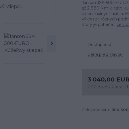
Jansen JSK-500-EURO 
až 2 880 Nm je táto ku
s minimálnym úsilím. Ma
výkon za rôznych pod
ktorý je poháňa...
celý p
Dostupnosť
Cena pred zľavou
3 040,00 EU
2 471,54 EUR
bez D
Číslo produktu:
JSK 500