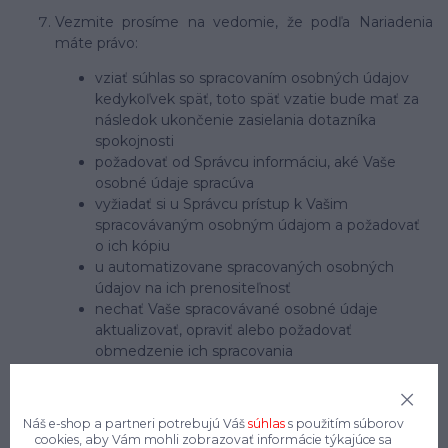
Vezmite prosíme na vedomie, že podľa Nariadenia
máte právo:
vziať súhlas so spracovaním osobných údajov
kedykoľvek späť, toto späť vzatie bude mať za
následok ukončenie zasielania dotazníka
spokojnosti
požadovať od Správcu informáciu, aké Vaše
osobné údaje spracúva
vyžiadať si u Správcu prístup k Vašim
spracovávaným osobným údajom a požadovať
o ich kópiu
u automatizovane spracovaných osobných
údajov na ich prenositeľnosť
nechať Vaše spracovávané osobné údaje
aktualizovať, opraviť alebo požadovať
obmedzenie ich spracovania
požadovať od spoločnosti vymazanie Vašich
osobných údajov, pokiaľ sa nejedná o osobné
údaje, ktoré je Správca povinný alebo oprávnený
Náš e-shop a partneri potrebujú Váš
súhlas
s použitím súborov
ďalej spracovávať podľa príslušných právnych
cookies, aby Vám mohli zobrazovať informácie týkajúce sa