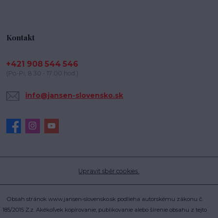
Kontakt
+421 908 544 546
(Po-Pi, 8:30 - 17:00 hod.)
info@jansen-slovensko.sk
Upravit sběr cookies.
Obsah stránok www.jansen-slovensko.sk podlieha autorskému zákonu č.
185/2015 Z.z. Akékoľvek kopírovanie, publikovanie alebo šírenie obsahu z tejto