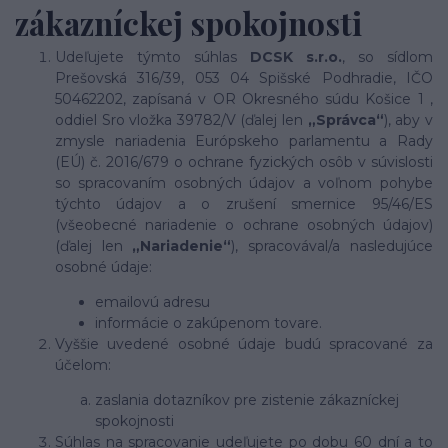
zákazníckej spokojnosti
Udeľujete týmto súhlas
DCSK s.r.o.
, so sídlom
Prešovská 316/39, 053 04 Spišské Podhradie, IČO
50462202, zapísaná v OR Okresného súdu Košice 1 ,
oddiel Sro vložka 39782/V (ďalej len
„Správca“
), aby v
zmysle nariadenia Európskeho parlamentu a Rady
(EÚ) č. 2016/679 o ochrane fyzických osôb v súvislosti
so spracovaním osobných údajov a voľnom pohybe
týchto údajov a o zrušení smernice 95/46/ES
(všeobecné nariadenie o ochrane osobných údajov)
(ďalej len
„Nariadenie“
), spracovával/a nasledujúce
osobné údaje:
emailovú adresu
informácie o zakúpenom tovare.
Vyššie uvedené osobné údaje budú spracované za
účelom:
zaslania dotazníkov pre zistenie zákazníckej
spokojnosti
Súhlas na spracovanie udeľujete po dobu 60 dní a to