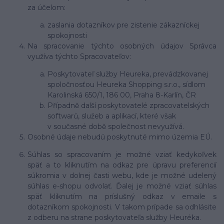
za účelom:
zaslania dotazníkov pre zistenie zákazníckej
spokojnosti
Na spracovanie týchto osobných údajov Správca
využíva týchto Spracovateľov:
Poskytovateľ služby Heureka, prevádzkovanej
spoločnosťou Heureka Shopping s.r.o., sídlom
Karolinská 650/1, 186 00, Praha 8-Karlín, ČR
Případně další poskytovatelé zpracovatelských
softwarů, služeb a aplikací, které však
v současné době společnost nevyužívá.
Osobné údaje nebudú poskytnuté mimo územia EÚ.
Súhlas so spracovaním je možné vziať kedykoľvek
späť a to kliknutím na odkaz pre úpravu preferencií
súkromia v dolnej časti webu, kde je možné udelený
súhlas e-shopu odvolať. Ďalej je možné vziať súhlas
späť kliknutím na príslušný odkaz v emaile s
dotazníkom spokojnosti. V takom prípade sa odhlásite
z odberu na strane poskytovateľa služby Heuréka.