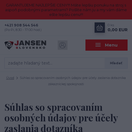
GARANTUJEME NAJLEPŠIE CENY!!! Máte lepšiu ponuku na stroj s
aspoň podobnými parametrami? Pošlite nám ju a my vám dáme
ešte lepšiu cenu!!!
+421 908 544 546
0
ks
0,00 EUR
(Po-Pi, 8:30 - 17:00 hod.)
Menu
Hľadať
Úvod
Súhlas so spracovaním osobných údajov pre účely zaslania dotazníka
zákazníckej spokojnosti
Súhlas so spracovaním
osobných údajov pre účely
zaslania dotazníka