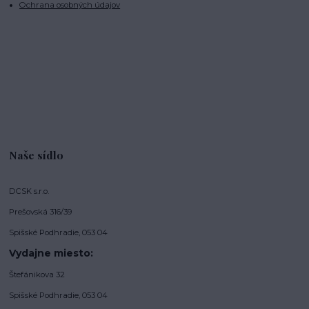
Ochrana osobných údajov
Naše sídlo
DCSK s.r.o.
Prešovská 316/39
Spišské Podhradie, 053 04
Vydajne miesto:
Štefánikova 32
Spišské Podhradie, 053 04