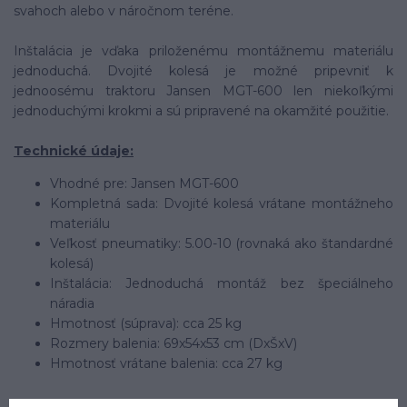
svahoch alebo v náročnom teréne.
Inštalácia je vďaka priloženému montážnemu materiálu
jednoduchá. Dvojité kolesá je možné pripevniť k
jednoosému traktoru Jansen MGT-600 len niekoľkými
jednoduchými krokmi a sú pripravené na okamžité použitie.
Technické údaje:
Vhodné pre: Jansen MGT-600
Kompletná sada: Dvojité kolesá vrátane montážneho
materiálu
Veľkosť pneumatiky: 5.00-10 (rovnaká ako štandardné
kolesá)
Inštalácia: Jednoduchá montáž bez špeciálneho
náradia
Hmotnosť (súprava): cca 25 kg
Rozmery balenia: 69x54x53 cm (DxŠxV)
Hmotnosť vrátane balenia: cca 27 kg