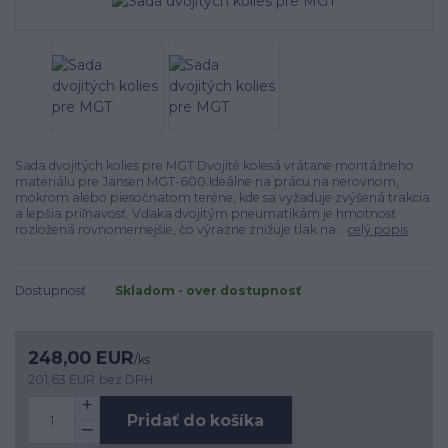
Sada dvojitých kolies pre MGT Dvojité kolesá vrátane montážneho
materiálu pre Jansen MGT-600.Ideálne na prácu na nerovnom,
mokrom alebo piesočnatom teréne, kde sa vyžaduje zvýšená trakcia
a lepšia priľnavosť. Vďaka dvojitým pneumatikám je hmotnosť
rozložená rovnomernejšie, čo výrazne znižuje tlak na...
celý popis
Dostupnosť
Skladom - over dostupnosť
248,00 EUR
/
ks
201,63 EUR
bez DPH
Pridať do košíka