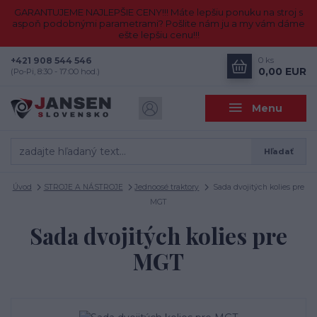
GARANTUJEME NAJLEPŠIE CENY!!! Máte lepšiu ponuku na stroj s
aspoň podobnými parametrami? Pošlite nám ju a my vám dáme
ešte lepšiu cenu!!!
+421 908 544 546
0
ks
0,00 EUR
(Po-Pi, 8:30 - 17:00 hod.)
Menu
Hľadať
Úvod
STROJE A NÁSTROJE
Jednoosé traktory
Sada dvojitých kolies pre
MGT
Sada dvojitých kolies pre
MGT