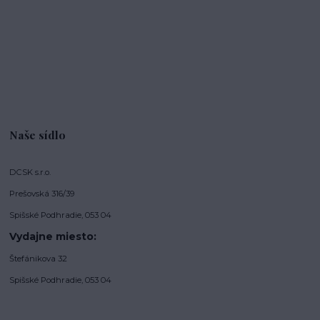
Naše sídlo
DCSK s.r.o.
Prešovská 316/39
Spišské Podhradie, 053 04
Vydajne miesto:
Štefánikova 32
Spišské Podhradie, 053 04