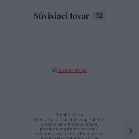
Súvisiaci tovar
12
Montáž stroja
Jansen 
Montáž stroja Montáž stroja zahŕňa:
Jansen 
Zmontovanie stroja do finálnej
VOLITEĽNÉ 
podoby Kompletné nastavenie
PRE JANSE
potrebných časti stroja Premazanie
Rozšírte
stroja Všetky potrebné náplne
Jansen® f