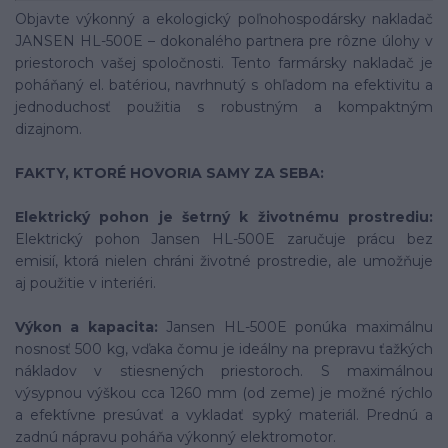
Objavte výkonný a ekologický poľnohospodársky nakladač
JANSEN HL-500E – dokonalého partnera pre rôzne úlohy v
priestoroch vašej spoločnosti. Tento farmársky nakladač je
poháňaný el. batériou, navrhnutý s ohľadom na efektivitu a
jednoduchosť použitia s robustným a kompaktným
dizajnom.
FAKTY, KTORÉ HOVORIA SAMY ZA SEBA:
Elektrický pohon je šetrný k životnému prostrediu:
Elektrický pohon Jansen HL-500E zaručuje prácu bez
emisií, ktorá nielen chráni životné prostredie, ale umožňuje
aj použitie v interiéri.
Výkon a kapacita:
Jansen HL-500E ponúka maximálnu
nosnosť 500 kg, vďaka čomu je ideálny na prepravu ťažkých
nákladov v stiesnených priestoroch. S maximálnou
výsypnou výškou cca 1260 mm (od zeme) je možné rýchlo
a efektívne presúvať a vykladať sypký materiál. Prednú a
zadnú nápravu poháňa výkonný elektromotor.