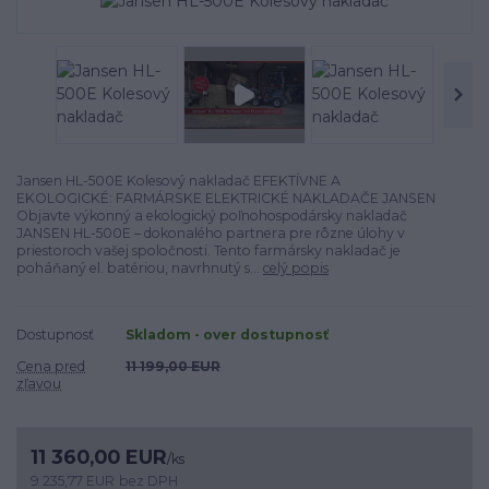
Jansen HL-500E Kolesový nakladač EFEKTÍVNE A
EKOLOGICKÉ: FARMÁRSKE ELEKTRICKÉ NAKLADAČE JANSEN
Objavte výkonný a ekologický poľnohospodársky nakladač
JANSEN HL-500E – dokonalého partnera pre rôzne úlohy v
priestoroch vašej spoločnosti. Tento farmársky nakladač je
poháňaný el. batériou, navrhnutý s...
celý popis
Dostupnosť
Skladom - over dostupnosť
Cena pred
11 199,00 EUR
zľavou
11 360,00 EUR
/
ks
9 235,77 EUR
bez DPH