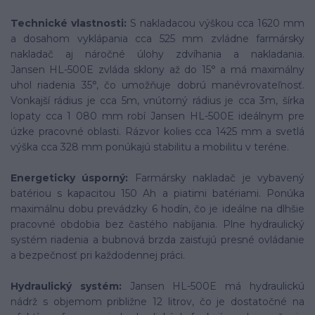
Technické vlastnosti:
S nakladacou výškou cca 1620 mm
a dosahom vyklápania cca 525 mm zvládne farmársky
nakladač aj náročné úlohy zdvíhania a nakladania.
Jansen HL-500E zvláda sklony až do 15° a má maximálny
uhol riadenia 35°, čo umožňuje dobrú manévrovateľnosť.
Vonkajší rádius je cca 5m, vnútorný rádius je cca 3m, šírka
lopaty cca 1 080 mm robí Jansen HL-500E ideálnym pre
úzke pracovné oblasti. Rázvor kolies cca 1425 mm a svetlá
výška cca 328 mm ponúkajú stabilitu a mobilitu v teréne.
Energeticky úsporný:
Farmársky nakladač je vybavený
batériou s kapacitou 150 Ah a piatimi batériami. Ponúka
maximálnu dobu prevádzky 6 hodín, čo je ideálne na dlhšie
pracovné obdobia bez častého nabíjania. Plne hydraulický
systém riadenia a bubnová brzda zaisťujú presné ovládanie
a bezpečnosť pri každodennej práci.
Hydraulický systém:
Jansen HL-500E má hydraulickú
nádrž s objemom približne 12 litrov, čo je dostatočné na