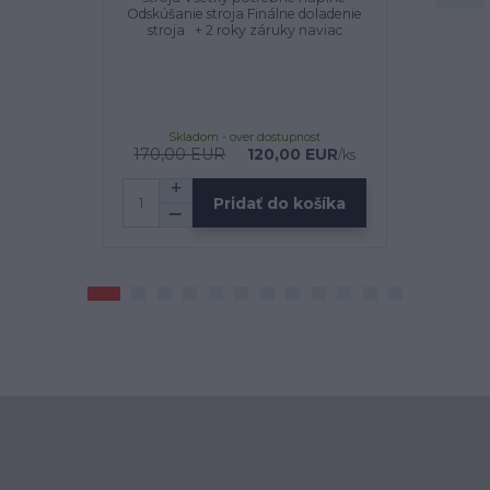
Odskúšanie stroja Finálne doladenie
500E s
stroja + 2 roky záruky naviac
nadstavcami
tak, ab
pracovný vý
4v1 pre J
Skladom - over dostupnosť
Sklado
170,00 EUR
120,00 EUR
9
/
ks
Pridať do košíka