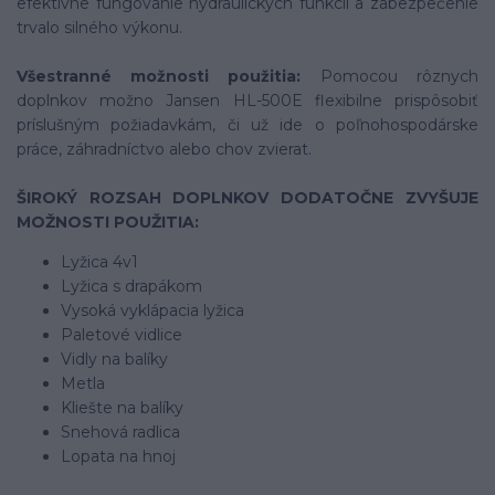
efektívne fungovanie hydraulických funkcií a zabezpečenie
trvalo silného výkonu.
Všestranné možnosti použitia:
Pomocou rôznych
doplnkov možno Jansen HL-500E flexibilne prispôsobiť
príslušným požiadavkám, či už ide o poľnohospodárske
práce, záhradníctvo alebo chov zvierat.
ŠIROKÝ ROZSAH DOPLNKOV DODATOČNE ZVYŠUJE
MOŽNOSTI POUŽITIA:
Lyžica 4v1
Lyžica s drapákom
Vysoká vyklápacia lyžica
Paletové vidlice
Vidly na balíky
Metla
Kliešte na balíky
Snehová radlica
Lopata na hnoj