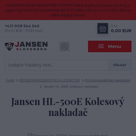
GARANTUJEME NAJLEPŠIE CENY!!! Máte lepšiu ponuku na stroj s
aspoň podobnými parametrami? Pošlite nám ju a my vám dáme
ešte lepšiu cenu!!!
+421 908 544 546
0
ks
0,00 EUR
(Po-Pi, 8:30 - 17:00 hod.)
Menu
Hľadať
Úvod
POĽNOHOSPODÁRSTVO A LESNÍCTVO
Poľnohospodárske nakladače
Jansen HL-500E Kolesový nakladač
Jansen HL-500E Kolesový
nakladač