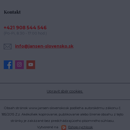
Kontakt
+421 908 544 546
(Po-Pi, 8:30 - 17:00 hod.)
info@jansen-slovensko.sk
Upravit sběr cookies.
Obsah stránok www.jansen-slovensko.sk podlieha autorskému zákonu č.
185/2015 Z.z. Akékoľvek kopírovanie, publikovanie alebo šírenie obsahu z tejto
stránky je zakázané bez predchádzajúceho písomného súhlasu.
Vytvorené na
Eshop-rychlo.sk