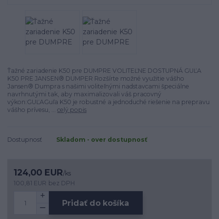
Ťažné zariadenie K50 pre DUMPRE VOLITEĽNE DOSTUPNÁ GUĽA
K50 PRE JANSEN® DUMPER Rozšírte možné využitie vášho
Jansen® Dumpra s našimi voliteľnými nadstavcami špeciálne
navrhnutými tak, aby maximalizovali váš pracovný
výkon:GUĽAGuľa K50 je robustné a jednoduché riešenie na prepravu
vášho prívesu, ...
celý popis
Dostupnosť
Skladom - over dostupnosť
124,00 EUR
/
ks
100,81 EUR
bez DPH
Pridať do košíka