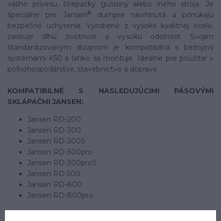
vášho prívesu, štiepačky guľatiny alebo iného stroja. Je
®
špeciálne pre Jansen
dumpre navrhnutá a ponúkajú
bezpečné uchytenie. Vyrobené z vysoko kvalitnej ocele,
zaisťuje dlhú životnosť a vysokú odolnosť. Svojím
štandardizovaným dizajnom je kompatibilná s bežnými
systémami K50 a ľahko sa montuje. Ideálne pre použitie v
poľnohospodárstve, stavebníctve a doprave.
KOMPATIBILNÉ S NASLEDUJÚCIMI PÁSOVÝMI
SKLÁPAČMI JANSEN:
Jansen RD-200
Jansen RD-300
Jansen RD-300S
Jansen RD-300pro
Jansen RD-300proS
Jansen RD-500
Jansen RD-800
Jansen RD-800pro