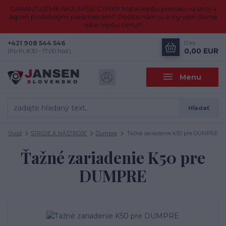
GARANTUJEME NAJLEPŠIE CENY!!! Máte lepšiu ponuku na stroj s
aspoň podobnými parametrami? Pošlite nám ju a my vám dáme
ešte lepšiu cenu!!!
+421 908 544 546
0
ks
0,00 EUR
(Po-Pi, 8:30 - 17:00 hod.)
Menu
Hľadať
Úvod
STROJE A NÁSTROJE
Dumpre
Ťažné zariadenie K50 pre DUMPRE
Ťažné zariadenie K50 pre
DUMPRE