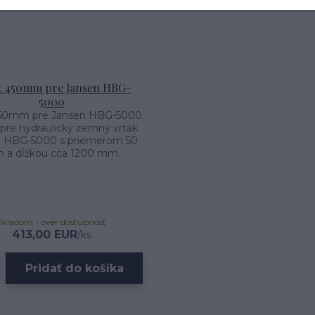
k 450mm pre Jansen HBG-
5000
450mm pre Jansen HBG-5000
pre hydraulický zemný vrták
n HBG-5000 s priemerom 50
 a dĺžkou cca 1200 mm.
Skladom - over dostupnosť
413,00 EUR
/
ks
Pridať do košíka