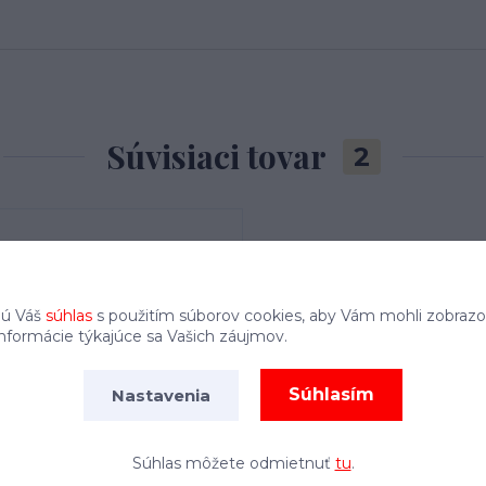
Súvisiaci tovar
2
jú Váš
súhlas
s použitím súborov cookies, aby Vám mohli zobrazo
informácie týkajúce sa Vašich záujmov.
Súhlasím
Nastavenia
Súhlas môžete odmietnuť
tu
.