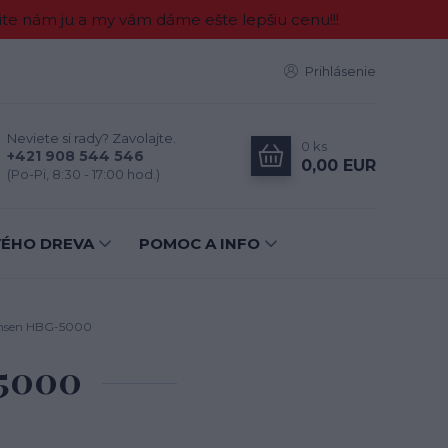
e nám ju a my vám dáme ešte lepšiu cenu!!!
Prihlásenie
Neviete si rady? Zavolajte.
0
ks
+421 908 544 546
0,00 EUR
(Po-Pi, 8:30 - 17:00 hod.)
VÉHO DREVA
POMOC A INFO
nsen HBG-5000
-5000