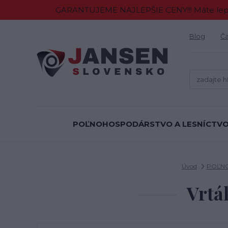
GARANTUJEME NAJLEPŠIE CENY!!! Máte lepšiu
Blog
Ča
POĽNOHOSPODÁRSTVO A LESNÍCTV
Úvod
POĽNO
Vrtá