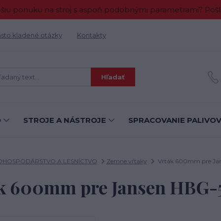
 ponuku na stroj s aspoň podobnými parametrami? Pošlit
sto kladené otázky
Kontakty
Hľadať
O
STROJE A NÁSTROJE
SPRACOVANIE PALIVO
HOSPODÁRSTVO A LESNÍCTVO
Zemne vŕtaky
Vrták 600mm pre Ja
k 600mm pre Jansen HBG