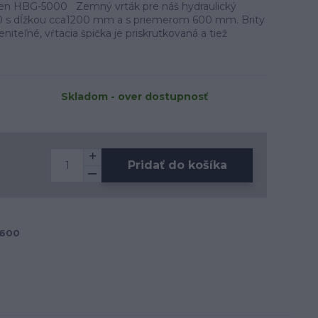
en HBG-5000 Zemný vrták pre náš hydraulický
 s dĺžkou cca1200 mm a s priemerom 600 mm. Brity
iteľné, vŕtacia špička je priskrutkovaná a tiež
Skladom - over dostupnosť
Pridať do košíka
H
 600