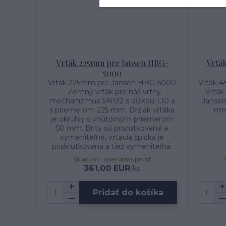
Vrták 225mm pre Jansen HBG-
Vrtá
5000
Vrták 225mm pre Jansen HBG-5000
Vrták 
Zemný vrták pre náš vrtný
Vrták 
mechanizmus SN132 s dĺžkou 1,10 a
Janse
s priemerom 225 mm. Držiak vrtáka
mm
je okrúhly s vnútorným priemerom
50 mm. Brity sú prisrutkované a
vymeniteľné, vŕtacia špička je
priskrutkovaná a tiež vymeniteľná.
Skladom - over dostupnosť
361,00 EUR
/
ks
Pridať do košíka