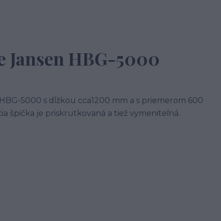
e Jansen HBG-5000
k HBG-5000 s dĺžkou cca1200 mm a s priemerom 600
ia špička je priskrutkovaná a tiež vymeniteľná.