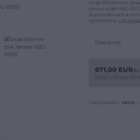
Vrták 600mm pre Jans
zemný vrták HBG-5000
sú prisrutkované a vymen
vymeniteľná.
celý popis
Dostupnosť
671,00 EUR
/
ks
545,53 EUR
bez DP
Číslo produktu:
SN132 -