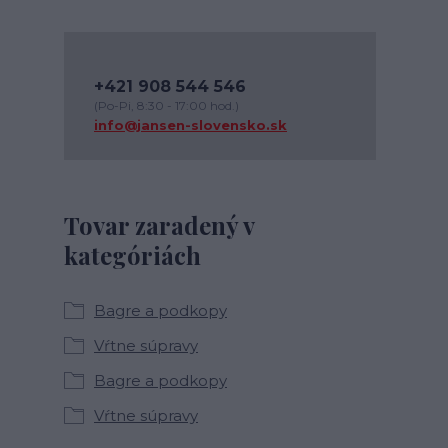
+421 908 544 546
(Po-Pi, 8:30 - 17:00 hod.)
info@jansen-slovensko.sk
Tovar zaradený v
kategóriách
Bagre a podkopy
Vŕtne súpravy
Bagre a podkopy
Vŕtne súpravy