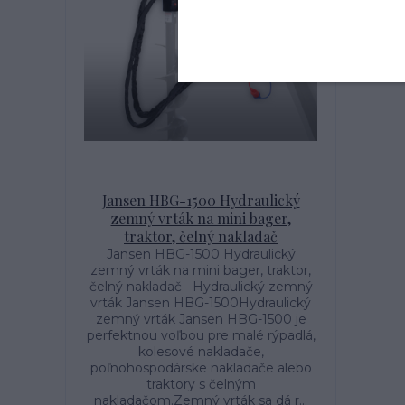
Jansen HBG-1500 Hydraulický
zemný vrták na mini bager,
traktor, čelný nakladač
Jansen HBG-1500 Hydraulický
zemný vrták na mini bager, traktor,
čelný nakladač Hydraulický zemný
vrták Jansen HBG-1500Hydraulický
zemný vrták Jansen HBG-1500 je
perfektnou voľbou pre malé rýpadlá,
kolesové nakladače,
poľnohospodárske nakladače alebo
traktory s čelným
nakladačom.Zemný vrták sa dá r...