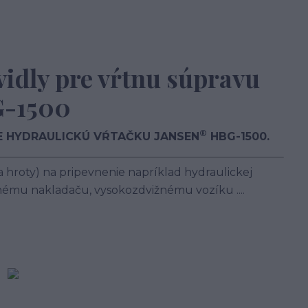
vidly pre vŕtnu súpravu
-1500
®
E HYDRAULICKÚ VŔTAČKU JANSEN
HBG-1500.
a hroty) na pripevnenie napríklad hydraulickej
ému nakladaču, vysokozdvižnému vozíku ....