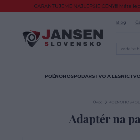
GARANTUJEME NAJLEPŠIE CENY!!! Máte lepšiu
Blog
Ča
POĽNOHOSPODÁRSTVO A LESNÍCTV
Úvod
POĽNOHOSPODÁ
Adaptér na pa