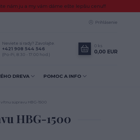
e nám ju a my vám dáme ešte lepšiu cenu!!!
Prihlásenie
Neviete si rady? Zavolajte.
0
ks
+421 908 544 546
0,00 EUR
(Po-Pi, 8:30 - 17:00 hod.)
VÉHO DREVA
POMOC A INFO
re vŕtnu súpravu HBG-1500
pravu HBG-1500