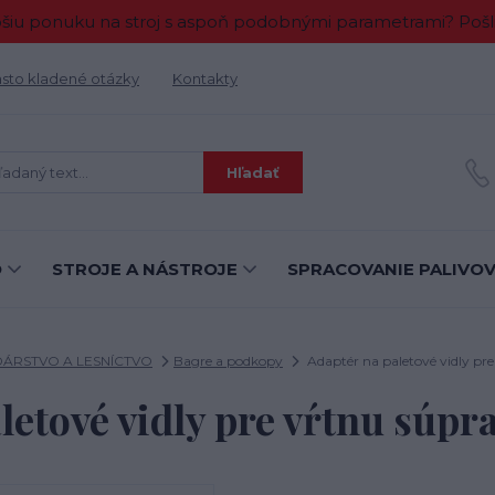
 ponuku na stroj s aspoň podobnými parametrami? Pošlit
sto kladené otázky
Kontakty
Hľadať
O
STROJE A NÁSTROJE
SPRACOVANIE PALIVO
RSTVO A LESNÍCTVO
Bagre a podkopy
Adaptér na paletové vidly p
letové vidly pre vŕtnu sú