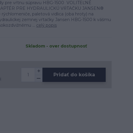
idly pre vŕtnu súpravu HBG-1500 VOLITEĽNÉ
DAPTÉR PRE HYDRAULICKÚ VŔTAČKU JANSEN®
rýchlomeniče, paletová vidlica (oba hroty) na
hydraulickej zemnej vŕtačky Jansen HBG-1500 k vášmu
sokozdvižnému ...
celý popis
Skladom - over dostupnosť
Pridať do košíka
H