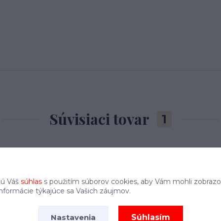
Súvisiaci tovar
1
jú Váš
súhlas
s použitím súborov cookies, aby Vám mohli zobrazo
informácie týkajúce sa Vašich záujmov.
Súhlasím
Nastavenia