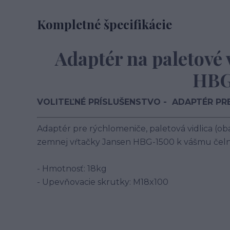
Kompletné špecifikácie
Adaptér na paletové 
HBG
VOLITEĽNÉ PRÍSLUŠENSTVO - ADAPTÉR PR
Adaptér pre rýchlomeniče, paletová vidlica (ob
zemnej vŕtačky Jansen HBG-1500 k vášmu čeln
- Hmotnosť: 18kg
- Upevňovacie skrutky: M18x100