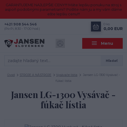
GARANTUJEME NAJLEPŠIE CENY!!! Máte lepšiu ponuku na stroj s
aspoň podobnými parametrami? Pošlite nám ju a my vám dáme
ešte lepšiu cenu!!!
+421 908 544 546
0
ks
0,00 EUR
(Po-Pi, 8:30 - 17:00 hod.)
Menu
Hľadať
Úvod
STROJE A NÁSTROJE
Vysávače lístia
Jansen LG-1300 Vysávač -
fúkač lístia
Jansen LG-1300 Vysávač -
fúkač lístia