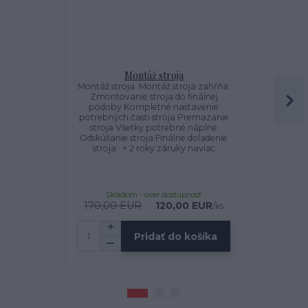
Montáž stroja
Jansen LG
Montáž stroja Montáž stroja zahŕňa:
Zmontovanie stroja do finálnej
Vysávač - 
podoby Kompletné nastavenie
1300 Vysáva
potrebných časti stroja Premazanie
LG-1300 je 
stroja Všetky potrebné náplne
montážnym
Odskúšanie stroja Finálne doladenie
takmer vš
stroja + 2 roky záruky naviac
plochou a b
lístie, tráv
krátkeho
priamo do 
Skladom - over dostupnosť
Sklado
170,00 EUR
120,00 EUR
2 542,00 
/
ks
Pridať do košíka