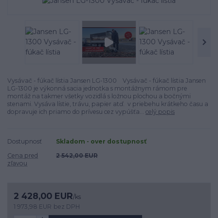
Vysávač - fúkač lístia Jansen LG-1300 Vysávač - fúkač lístia Jansen
LG-1300 je výkonná sacia jednotka s montážnym rámom pre
montáž na takmer všetky vozidlá s ložnou plochou a bočnými
stenami. Vysáva lístie, trávu, papier atď. v priebehu krátkeho času a
dopravuje ich priamo do prívesu cez vypúšťa...
celý popis
Dostupnosť
Skladom - over dostupnosť
Cena pred
2 542,00 EUR
zľavou
2 428,00 EUR
/
ks
1 973,98 EUR
bez DPH