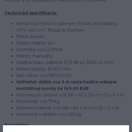
Môžete si ho vyskúšať po telefonickom dohovore!
Technické špecifikácie:
Benzínový motor s výkonom 13 koní, štvortaktný,
OHV, 420 cm³, Briggs & Stratton
Palivo: benzín
Objem nádrže: 6,5 l
Spotreba: cca 1,2 l/hod.
Štartér: manuálny
Hladina hluku: približne 97,5 dB pri 3600 ot./min.
Koleso turbíny: Ø 400 mm
Sací výkon: cca 3800 m³/h
Voliteľné: ďalšia cca 3 m sacia hadica vrátane
montážnej svorky za 149,00 EUR
Rozmery po zložení: cca 150 x 62 x 125 cm (D x Š x V)
Hmotnosť: cca 79 kg
Rozmery balenia: cca 128 x 84 x 141 cm (D x Š x V)
Hmotnosť s obalom: cca 163 kg
Poznámka: