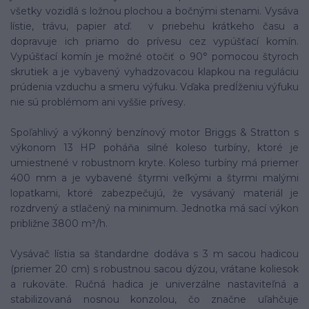
všetky vozidlá s ložnou plochou a bočnými stenami. Vysáva
lístie, trávu, papier atď. v priebehu krátkeho času a
dopravuje ich priamo do prívesu cez vypúšťací komín.
Vypúšťací komín je možné otočiť o 90° pomocou štyroch
skrutiek a je vybavený vyhadzovacou klapkou na reguláciu
prúdenia vzduchu a smeru výfuku. Vďaka predĺženiu výfuku
nie sú problémom ani vyššie prívesy.
Spoľahlivý a výkonný benzínový motor Briggs & Stratton s
výkonom 13 HP poháňa silné koleso turbíny, ktoré je
umiestnené v robustnom kryte. Koleso turbíny má priemer
400 mm a je vybavené štyrmi veľkými a štyrmi malými
lopatkami, ktoré zabezpečujú, že vysávaný materiál je
rozdrvený a stlačený na minimum. Jednotka má sací výkon
približne 3800 m³/h.
Vysávač lístia sa štandardne dodáva s 3 m sacou hadicou
(priemer 20 cm) s robustnou sacou dýzou, vrátane koliesok
a rukoväte. Ručná hadica je univerzálne nastaviteľná a
stabilizovaná nosnou konzolou, čo značne uľahčuje