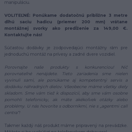
manipuláciu.
VOLITEĽNÉ: Ponúkame dodatočnú približne 3 metre
dlhú saciu hadicu (priemer 200 mm) vrátane
montážnej svorky ako predĺženie za 149,00 €.
Kontaktujte nás!
Súčasťou dodávky je zodpovedajúci montážny rám pre
jednoduchú montáž na prívesy a zadné dvere vozidiel.
Porovnajte naše produkty s konkurenciou! Nič
porovnateľné nenájdete. Tieto zariadenia sme nielen
vyvinuli sami, ale ponúkame aj kompetentný servis a
dodávku náhradných dielov. Všeobecne máme všetky diely
skladom. Sme vám tiež k dispozícii, aby sme vám osobne
pomohli telefonicky, ak máte akékoľvek otázky alebo
problémy. U nás hovoríte s odborníkmi, nie s „agentmi call
centra“!
Takmer každý náš produkt máme pripravený na prevádzke.