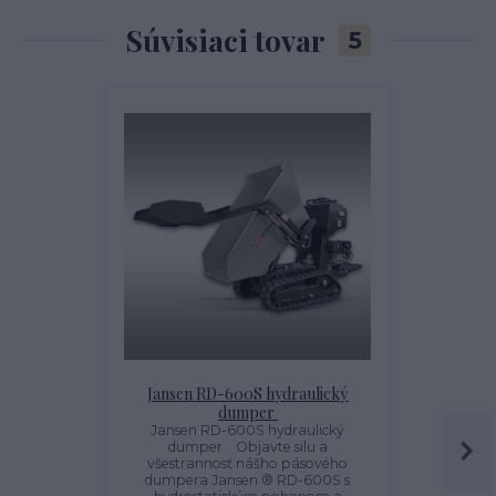
Súvisiaci tovar
5
Jansen RD-600S hydraulický
Jansen
dumper
hydrosta
Jansen RD-600S hydraulický
Dumper Ja
dumper Objavte silu a
hydrostatic
všestrannosť nášho pásového
pásový du
dumpera Jansen ® RD-600S s
funkciou s