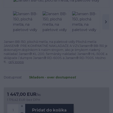
Jansen BB-150, plochá metla, na paletové vidly Plochá metla
JANSEN® PRE KOMPAKTNÉ NAKLADAČE A VZVJansen® BB-150 je
dokonalým doplnkom k našim strojom, ako je šmykom riadený
nakladač Jansen® KL-200, farmársky nakladač Jansen® HL-500E a
sklápače / dumpre Jansen® RD-600S a Jansen® RD-700S. Možno
fl...
celý popis
Dostupnosť
Skladom - over dostupnosť
1 447,00 EUR
/
ks
1 176,42 EUR
bez DPH
Pridať do košíka