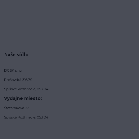
Naše sídlo
DCSK s.r.o.
Prešovská 316/39
Spišské Podhradie, 053 04
Vydajne miesto:
Štefánikova 32
Spišské Podhradie, 053 04