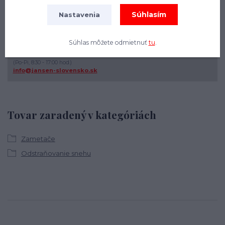
Súhlasím
Nastavenia
Súhlas môžete odmietnuť
tu
.
+421 908 544 546
(Po-Pi, 8:30 - 17:00 hod.)
info@jansen-slovensko.sk
Tovar zaradený v kategóriách
Zametače
Odstraňovanie snehu