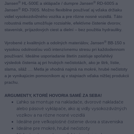
®
®
Jansen
HL-500E a sklápače / dumpre Jansen
RD-600S a
®
Jansen
RD-700S. Možno flexibilne používať aj vďaka držiaku
vidiel vysokozdvižného vozíka a pre rôzne nosné vozidlá. Táto
robustná metla umožňuje rozsiahle, efektívne čistenie dvorov,
stavenísk, príjazdových ciest a dielní – bez použitia hydrauliky.
®
Vyrobené z kvalitných a odolných materiálov, Jansen
BB-150 s
vysokou odolnosťou voči intenzívnemu stresu pri každodennom
používaní. Ideálne usporiadanie štetín zaisťuje spoľahlivý
výsledok čistenia aj pri hrubých nečistotách, ako je štrk, lístie,
slama, siláž .... Metla je vhodná najmä na mokré, hrubé nečistoty
a je vynikajúcim pomocníkom aj v stajniach vďaka nižšej produkcii
prachu.
ARGUMENTY, KTORÉ HOVORIA SAMÉ ZA SEBA!
Ľahko sa montuje na nakladače, dvorové nakladače
alebo pásové vyklápače, ako aj vidly vysokozdvižných
vozíkov a na rôzne nosné vozidlá
Ideálne pre veľkoplošné čistenie dvora a staveniska
Ideálne pre mokré, hrubé nečistoty