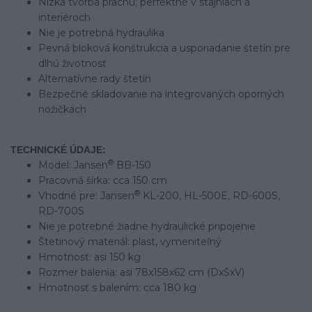
Nízka tvorba prachu; perfektné v stajniach a
interiéroch
Nie je potrebná hydraulika
Pevná bloková konštrukcia a usporiadanie štetín pre
dlhú životnosť
Alternatívne rady štetín
Bezpečné skladovanie na integrovaných oporných
nožičkách
TECHNICKÉ ÚDAJE:
®
Model: Jansen
BB-150
Pracovná šírka: cca 150 cm
®
Vhodné pre: Jansen
KL-200, HL-500E, RD-600S,
RD-700S
Nie je potrebné žiadne hydraulické pripojenie
Štetinový materiál: plast, vymeniteľný
Hmotnosť: asi 150 kg
Rozmer balenia: asi 78x158x62 cm (DxŠxV)
Hmotnosť s balením: cca 180 kg