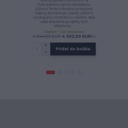
hydrostatickým pohonom a
silu a všes
hydraulickou samonakladacou
dumper
lyžicou! Tento robustný pracovný
hydros
nástroj kombinuje vysoký výkon s
hydrauli
vynikajúcou mobilitou v teréne, aby
lyžicou!
vaše stavebné projekty boli
kombinuje
efektívnej...
Skladom - over dostupnosť
Sklado
4 944,00 EUR
4 952,00 EUR
5 
/
ks
Pridať do košíka