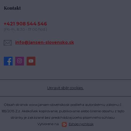
Kontakt
+421 908 544 546
(Po-Pi, 8:30 - 17:00 hod.)
info@jansen-slovensko.sk
Upravit sběr cookies.
Obsah stránok www.jansen-slovensko.sk podlieha autorskému zákonu č.
185/2015 Z.z. Akékoľvek kopírovanie, publikovanie alebo šírenie obsahu z tejto
stránky je zakázané bez predchádzajúceho písomného súhlasu.
Vytvorené na
Eshop-rychlo.sk