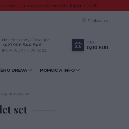
e nám ju a my vám dáme ešte lepšiu cenu!!!
Prihlásenie
Neviete si rady? Zavolajte.
0
ks
+421 908 544 546
0,00 EUR
(Po-Pi, 8:30 - 17:00 hod.)
VÉHO DREVA
POMOC A INFO
ager komplet set
et set