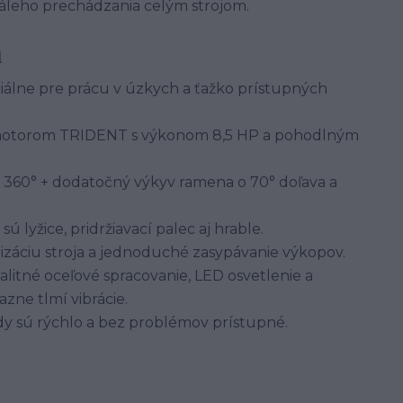
táleho prechádzania celým strojom.
a
álne pre prácu v úzkych a ťažko prístupných
otorom TRIDENT s výkonom 8,5 HP a pohodlným
 360° + dodatočný výkyv ramena o 70° doľava a
ú lyžice, pridržiavací palec aj hrable.
ilizáciu stroja a jednoduché zasypávanie výkopov.
alitné oceľové spracovanie, LED osvetlenie a
azne tlmí vibrácie.
y sú rýchlo a bez problémov prístupné.