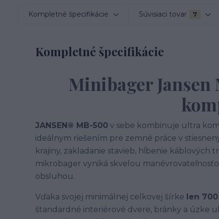
Kompletné špecifikácie
Súvisiaci tovar
7
Kompletné špecifikácie
Minibager Jansen
komp
JANSEN® MB-500
v sebe kombinuje ultra ko
ideálnym riešením pre zemné práce v stiesnen
krajiny, zakladanie stavieb, hĺbenie káblových 
mikrobager vyniká skvelou manévrovateľnosť
obsluhou.
Vďaka svojej minimálnej celkovej šírke
len 70
štandardné interiérové dvere, bránky a úzke ul