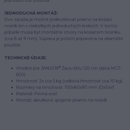
jednoduchosť použitia.
JEDNODUCHÁ MONTÁŽ:
Dve závažia je možné priskrutkovať priamo na kosiaci
nosník len v niekoľkých jednoduchých krokoch. V tomto
prípade musia byť montážne otvory na kosiacom nosníku
(cca 8 až 9 mm). Súprava je potom pripravená na okamžité
použitie.
TECHNICKÉ ÚDAJE:
®
Vhodné pre JANSEN
Žaciu lištu 120 cm (séria MGT-
600)
Hmotnosť: 2x cca 5 kg (celková hmotnosť cca 10 kg)
Rozmery na hmotnosť: 100x80x90 mm (DxŠxV)
Materiál: Pevná oceľ
Montáž: skrutkové spojenie priamo na nosník