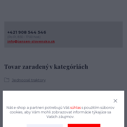
+421 908 544 546
(Po-Pi, 8:30 - 17:00 hod.)
info@jansen-slovensko.sk
Tovar zaradený v kategóriách
Jednoosé traktory
Náš e-shop a partneri potrebujú Váš
súhlas
s použitím súborov
cookies, aby Vám mohli zobrazovať informácie týkajúce sa
Vašich záujmov.