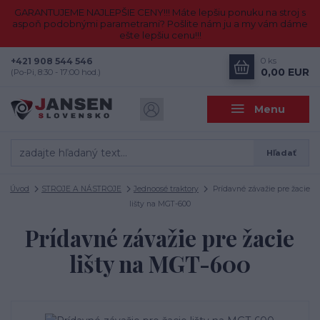
GARANTUJEME NAJLEPŠIE CENY!!! Máte lepšiu ponuku na stroj s
aspoň podobnými parametrami? Pošlite nám ju a my vám dáme
ešte lepšiu cenu!!!
+421 908 544 546
0
ks
0,00 EUR
(Po-Pi, 8:30 - 17:00 hod.)
Menu
Hľadať
Úvod
STROJE A NÁSTROJE
Jednoosé traktory
Prídavné závažie pre žacie
lišty na MGT-600
Prídavné závažie pre žacie
lišty na MGT-600