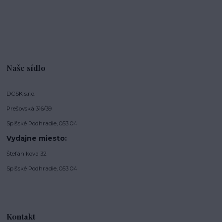
Naše sídlo
DCSK s.r.o.
Prešovská 316/39
Spišské Podhradie, 053 04
Vydajne miesto:
Štefánikova 32
Spišské Podhradie, 053 04
Kontakt