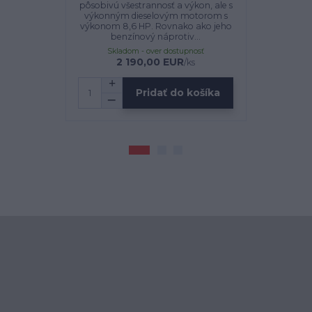
pôsobivú všestrannosť a výkon, ale s
kultiváciu a
výkonným dieselovým motorom s
komunálnu 
výkonom 8,6 HP. Rovnako ako jeho
domácich už
benzínový náprotiv...
Skladom - over dostupnosť
Sklado
2 190,00 EUR
2 163,00 
/
ks
Pridať do košíka