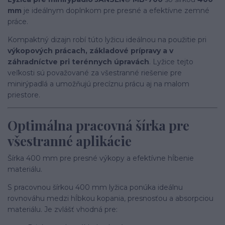
mm
je ideálnym doplnkom pre presné a efektívne zemné
práce.
Kompaktný dizajn robí túto lyžicu ideálnou na použitie pri
výkopových prácach, základové prípravy a v
záhradníctve pri terénnych úpravách
. Lyžice tejto
veľkosti sú považované za všestranné riešenie pre
minirýpadlá a umožňujú precíznu prácu aj na malom
priestore.
Optimálna pracovná šírka pre
všestranné aplikácie
Šírka 400 mm pre presné výkopy a efektívne hĺbenie
materiálu.
S pracovnou šírkou 400 mm lyžica ponúka ideálnu
rovnováhu medzi hĺbkou kopania, presnosťou a absorpciou
materiálu. Je zvlášť vhodná pre: