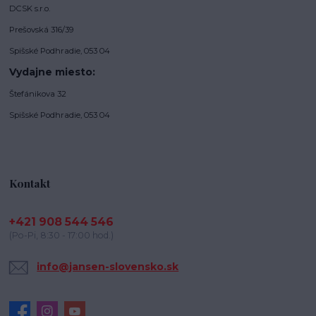
DCSK s.r.o.
Prešovská 316/39
Spišské Podhradie, 053 04
Vydajne miesto:
Štefánikova 32
Spišské Podhradie, 053 04
Kontakt
+421 908 544 546
(Po-Pi, 8:30 - 17:00 hod.)
info@jansen-slovensko.sk