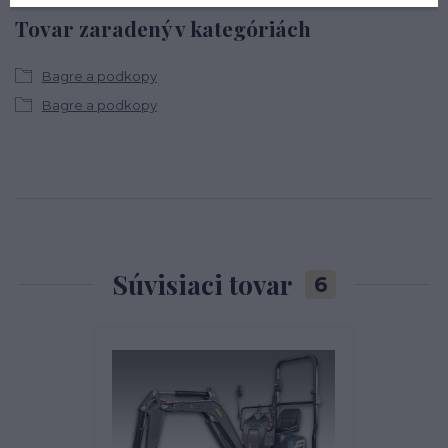
Tovar zaradený v kategóriách
Bagre a podkopy
Bagre a podkopy
Súvisiaci tovar
6