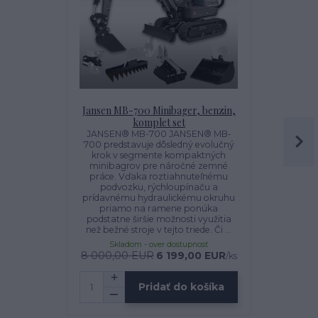
Jansen MB-700 Minibager, benzin,
Jansen MB
komplet set
Hydraulic
minirýpa
JANSEN® MB-700 JANSEN® MB-
Toto hydrau
700 predstavuje dôsledný evolučný
ideál
krok v segmente kompaktných
vaš JANSEN
minibagrov pre náročné zemné
Kompaktný, 
práce. Vďaka roztiahnuteľnému
ideálny pre
podvozku, rýchloupínaču a
Efektívny
prídavnému hydraulickému okruhu
frekvencia
priamo na ramene ponúka
p
podstatne širšie možnosti využitia
než bežné stroje v tejto triede. Či ...
Skladom - over dostupnosť
Sklado
8 000,00 EUR
6 199,00 EUR
1 
/
ks
Pridať do košíka