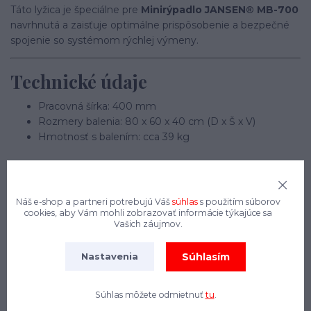
Táto lyžica je špeciálne pre
Minirýpadlo JANSEN® MB-700
navrhnutá a zaisťuje optimálne prispôsobenie a bezpečné
spojenie so systémom rýchlej výmeny.
Technické údaje
Pracovná šírka: 400 mm
Rozmery balenia: 80 x 60 x 40 cm (D x Š x V)
Hmotnosť s balením: cca 39 kg
Náš e-shop a partneri potrebujú Váš
súhlas
s použitím súborov
cookies, aby Vám mohli zobrazovať informácie týkajúce sa
Vašich záujmov.
+421 908 544 546
Súhlasím
Nastavenia
(Po-Pi, 8:30 - 17:00 hod.)
info@jansen-slovensko.sk
Súhlas môžete odmietnuť
tu
.