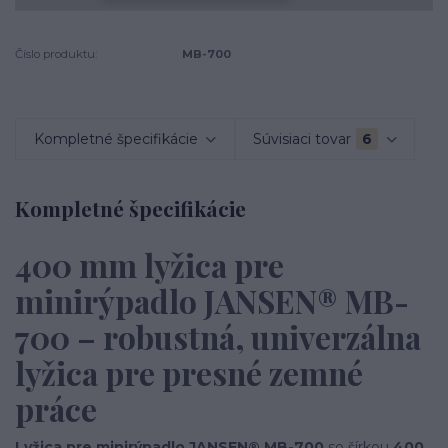
Číslo produktu:
MB-700
Kompletné špecifikácie
Súvisiaci tovar
6
Kompletné špecifikácie
400 mm lyžica pre
minirýpadlo JANSEN® MB-
700 – robustná, univerzálna
lyžica pre presné zemné
práce
Lyžica pre minirýpadlo JANSEN® MB-700
so šírkou
400