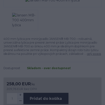
400 mm lyžica pre minirýpadlo JANSEN® MB-700 – robustná,
univerzálna lyžica pre presné zemné práce Lyžica pre minirýpadlo
JANSEN® MB-700 so šírkou 400 mm je ideálnym doplnkom pre
presné a efektívne zemné práce. Kompaktný dizajn robí túto lyžicu
ideálnou na použitie pri výkopových prácach, základové ...
celý popis
Dostupnosť
Skladom - over dostupnosť
258,00 EUR
/
ks
209,76 EUR
bez DPH
Pridať do košíka