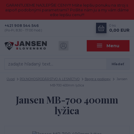
GARANTUJEME NAJLEPŠIE CENY!!! Máte lepšiu ponuku na stroj s
aspoň podobnými parametrami? Pošlite nám ju a my vám dáme
ešte lepšiu cenu!!!
+421 908 544 546
0
ks
0,00 EUR
(Po-Pi, 8:30 - 17:00 hod.)
Menu
Hľadať
Úvod
POĽNOHOSPODÁRSTVO A LESNÍCTVO
Bagre a podkopy
Jansen
MB-700 400mm lyžica
Jansen MB-700 400mm
lyžica