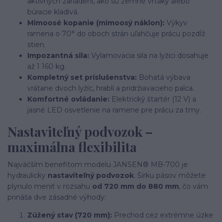
aktívnych zariadení, ako sú zemné vrtáky alebo
búracie kladivá.
Mimoosé kopanie (mimoosý náklon):
Výkyv
ramena o 70° do oboch strán uľahčuje prácu pozdĺž
stien.
Impozantná sila:
Vylamovacia sila na lyžici dosahuje
až 1 160 kg.
Kompletný set príslušenstva:
Bohatá výbava
vrátane dvoch lyžíc, hrablí a pridržiavacieho palca.
Komfortné ovládanie:
Elektrický štartér (12 V) a
jasné LED osvetlenie na ramene pre prácu za tmy.
Nastaviteľný podvozok –
maximálna flexibilita
Najväčším benefitom modelu JANSEN® MB-700 je
hydraulicky
nastaviteľný podvozok
. Šírku pásov môžete
plynulo meniť v rozsahu
od 720 mm do 880 mm
, čo vám
prináša dve zásadné výhody:
Zúžený stav (720 mm):
Prechod cez extrémne úzke