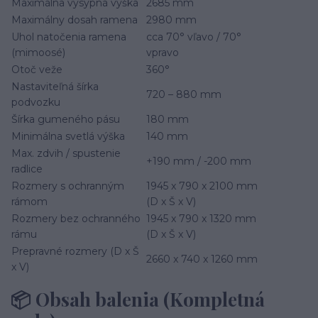
Maximálna výsypná výška
2685 mm
Maximálny dosah ramena
2980 mm
Uhol natočenia ramena
cca 70° vľavo / 70°
(mimoosé)
vpravo
Otoč veže
360°
Nastaviteľná šírka
720 – 880 mm
podvozku
Šírka gumeného pásu
180 mm
Minimálna svetlá výška
140 mm
Max. zdvih / spustenie
+190 mm / -200 mm
radlice
Rozmery s ochranným
1945 x 790 x 2100 mm
rámom
(D x Š x V)
Rozmery bez ochranného
1945 x 790 x 1320 mm
rámu
(D x Š x V)
Prepravné rozmery (D x Š
2660 x 740 x 1260 mm
x V)
📦 Obsah balenia (Kompletná