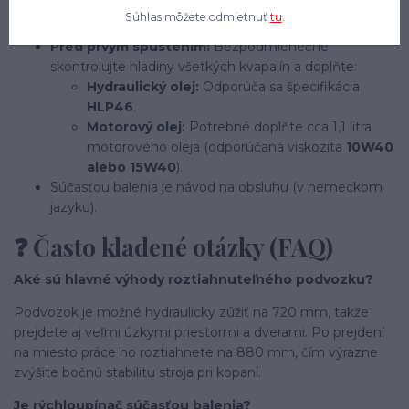
odporúčame montáž v dvoch ľuďoch alebo za
Súhlas môžete odmietnuť
tu
.
pomoci zdvíhacieho zariadenia.
Pred prvým spustením:
Bezpodmienečne
skontrolujte hladiny všetkých kvapalín a doplňte:
Hydraulický olej:
Odporúča sa špecifikácia
HLP46
.
Motorový olej:
Potrebné doplňte cca 1,1 litra
motorového oleja (odporúčaná viskozita
10W40
alebo 15W40
).
Súčasťou balenia je návod na obsluhu (v nemeckom
jazyku).
❓ Často kladené otázky (FAQ)
Aké sú hlavné výhody roztiahnuteľného podvozku?
Podvozok je možné hydraulicky zúžiť na 720 mm, takže
prejdete aj veľmi úzkymi priestormi a dverami. Po prejdení
na miesto práce ho roztiahnete na 880 mm, čím výrazne
zvýšite bočnú stabilitu stroja pri kopaní.
Je rýchloupínač súčasťou balenia?