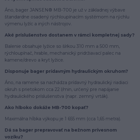
Áno, bager JANSEN® MB-700 je už v základnej výbave
štandardne osadený rýchloupínacím systémom na rýchlu
výmenu lyžíc a iných nástrojov.
Aké príslušenstvo dostanem v rámci kompletnej sady?
Balenie obsahuje lyžice so šírkou 310 mm a 500 mm,
rýchloupínač, hrable, mechanický pridržiavací palec na
kamene/drevo a kryt lyžice.
Disponuje bager prídavným hydraulickým okruhom?
Áno, na ramene sa nachádza prídavný hydraulický riadiaci
okruh s prietokom cca 22 l/min, určený pre napájanie
hydraulického príslušenstva (napr. zemný vrták).
Ako hlboko dokáže MB-700 kopať?
Maximálna hĺbka výkopu je 1 655 mm (cca 1,65 metra).
Dá sa bager prepravovať na bežnom prívesnom
vozíku?