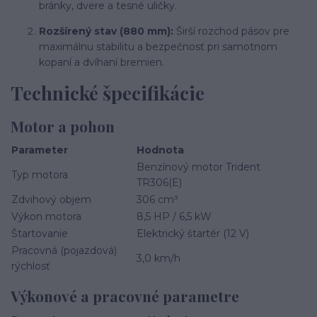
bránky, dvere a tesné uličky.
Rozšírený stav (880 mm):
Širší rozchod pásov pre
maximálnu stabilitu a bezpečnosť pri samotnom
kopaní a dvíhaní bremien.
Technické špecifikácie
Motor a pohon
Parameter
Hodnota
Benzínový motor Trident
Typ motora
TR306(E)
Zdvihový objem
306 cm³
Výkon motora
8,5 HP / 6,5 kW
Štartovanie
Elektrický štartér (12 V)
Pracovná (pojazdová)
3,0 km/h
rýchlosť
Výkonové a pracovné parametre