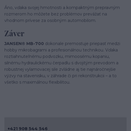
Áno, vďaka svojej hmotnosti a kompaktným prepravným
rozmerom ho môžete bez problémov prevážať na
vhodnom prívese za osobným automobilom.
Záver
JANSEN® MB-700
dokonale premosťuje priepasť medzi
hobby mikrobagrami a profesionálnou technikou. Vďaka
roztiahnuteľnému podvozku, mimoosému kopaniu,
silnému hydraulickému čerpadlu s dvojitým prevodom a
robustnej vylamovacej sile zvládne aj tie najnáročnejšie
výzvy na stavenisku, v záhrade či pri rekonštrukcii – a to
všetko s maximálnou flexibilitou.
+421 908 544 546