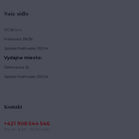
Naše sídlo
DCSK s.r.o.
Prešovská 316/39
Spišské Podhradie, 053 04
Vydajne miesto:
Štefánikova 32
Spišské Podhradie, 053 04
Kontakt
+421 908 544 546
(Po-Pi, 8:30 - 17:00 hod.)