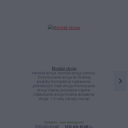
Montáž stroja
Dekalami
Montáž stroja Montáž stroja zahŕňa:
Dekalami
Zmontovanie stroja do finálnej
podoby Kompletné nastavenie
potrebných časti stroja Premazanie
stroja Všetky potrebné náplne
Odskúšanie stroja Finálne doladenie
stroja + 2 roky záruky naviac
Skladom - over dostupnosť
Sklado
170,00 EUR
120,00 EUR
3
/
ks