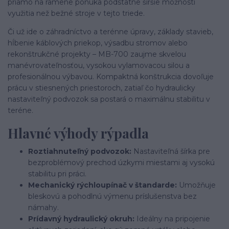
priamo na ramene ponúka podstatne širšie možnosti
využitia než bežné stroje v tejto triede.
Či už ide o záhradníctvo a terénne úpravy, základy stavieb,
hĺbenie káblových priekop, výsadbu stromov alebo
rekonštrukčné projekty – MB-700 zaujme skvelou
manévrovateľnosťou, vysokou vylamovacou silou a
profesionálnou výbavou. Kompaktná konštrukcia dovoľuje
prácu v stiesnených priestoroch, zatiaľ čo hydraulicky
nastaviteľný podvozok sa postará o maximálnu stabilitu v
teréne.
Hlavné výhody rýpadla
Roztiahnuteľný podvozok:
Nastaviteľná šírka pre
bezproblémový prechod úzkymi miestami aj vysokú
stabilitu pri práci.
Mechanický rýchloupínač v štandarde:
Umožňuje
bleskovú a pohodlnú výmenu príslušenstva bez
námahy.
Prídavný hydraulický okruh:
Ideálny na pripojenie