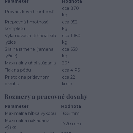
Parameter
Hodnota
cca 870
Prevádzková hmotnosť
kg
Prepravná hmotnosť
cca 952
kompletu
kg
Vylamovacia (trhacia) sila
cca 1 160
lyžice
kg
Sila na ramene (ramena
cca 650
lyžice)
kg
Maximálny uhol stúpania
20°
Tlak na pôdu
cca 4 PSI
Prietok na prídavnom
cca 22
okruhu
l/min
Rozmery a pracovné dosahy
Parameter
Hodnota
Maximálna hĺbka výkopu
1655 mm
Maximálna nakladacia
1720 mm
výška