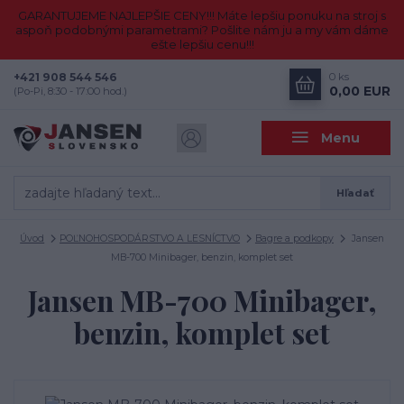
GARANTUJEME NAJLEPŠIE CENY!!! Máte lepšiu ponuku na stroj s
aspoň podobnými parametrami? Pošlite nám ju a my vám dáme
ešte lepšiu cenu!!!
+421 908 544 546
0
ks
0,00 EUR
(Po-Pi, 8:30 - 17:00 hod.)
Menu
Hľadať
Úvod
POĽNOHOSPODÁRSTVO A LESNÍCTVO
Bagre a podkopy
Jansen
MB-700 Minibager, benzin, komplet set
Jansen MB-700 Minibager,
benzin, komplet set