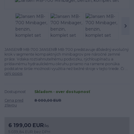
JANSEN® MB-700 JANSEN® MB-700 predstavuje dôsledný evolučný
krok v segmente kompaktných minibagrov pre náročné zemné
práce. Vďaka roztiahnuteľnému podvozku, rýchloupínaču a
prídavnému hydraulickému okruhu priamo na ramene ponúka
podstatne širšie možnosti využitia než bežné stroje v tejto triede. Či ...
celý popis
Dostupnosť
Skladom - over dostupnosť
Cena pred
8 000,00 EUR
zľavou
6 199,00 EUR
/
ks
5 039,84 EUR
bez DPH